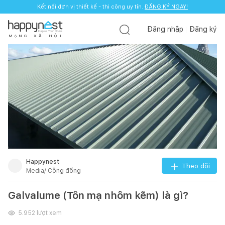
Kết nối đơn vị thiết kế - thi công uy tín.
ĐĂNG KÝ NGAY!
Đăng nhập
Đăng ký
M
Ạ
N
G
X
Ã
H
Ộ
I
Happynest
Theo dõi
Media/ Cộng đồng
Galvalume (Tôn mạ nhôm kẽm) là gì?
5.952
lượt xem