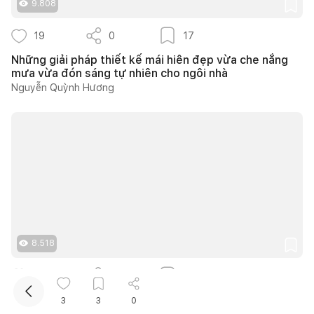
9.808
19
0
17
Những giải pháp thiết kế mái hiên đẹp vừa che nắng
mưa vừa đón sáng tự nhiên cho ngôi nhà
Nguyễn Quỳnh Hương
Kết nối thiết kế, thi công
Mua sắm hoàn thiện nhà
8.518
9
0
6
30 gợi ý thiết kế vườn rau mini tại nhà từ căn hộ đến
3
3
0
nhà phố cực dễ áp dụng