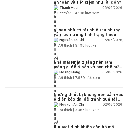
an toàn và tiết kiệm như lời đồn?
06/06/2026,
Thanh Hoa
2
lượt thích |
4.198
lượt xem
Vì sao nhà có rất nhiều tủ nhưng
vẫn luôn trong tình trạng thiếu
chỗ chứa đồ?
06/06/2026,
Nguyễn An Chi
5
lượt thích |
9.198
lượt xem
Nhà mái Nhật 2 tầng nên làm
móng gì để ở bền và hạn chế nứt
lún?
05/06/2026,
Hoàng Hằng
5
lượt thích |
7.879
lượt xem
Những thiết bị không nên cắm vào
ổ điện kéo dài để tránh quá tải và
chập cháy trong nhà
02/06/2026,
Nguyễn An Chi
9
lượt thích |
3.365
lượt xem
5 quyết định khiến căn hộ mới