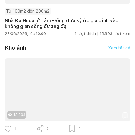
Từ 100m2 đến 200m2
Nhà Đạ Huoai ở Lâm Đồng đưa ký ức gia đình vào
không gian sống đương đại
27/06/2026, lúc 10:00
1
lượt thích |
15.693
lượt xem
Kho ảnh
Xem tất cả
13.093
1
0
1