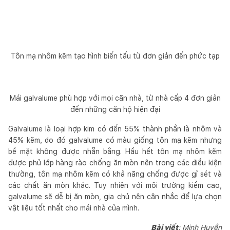
Tôn mạ nhôm kẽm tạo hình biến tấu từ đơn giản đến phức tạp
Mái galvalume phù hợp với mọi căn nhà, từ nhà cấp 4 đơn giản
đến những căn hộ hiện đại
Galvalume là loại hợp kim có đến 55% thành phần là nhôm và
45% kẽm, do đó galvalume có màu giống tôn mạ kẽm nhưng
bề mặt không được nhẵn bằng. Hầu hết tôn mạ nhôm kẽm
được phủ lớp hàng rào chống ăn mòn nên trong các điều kiện
thường, tôn mạ nhôm kẽm có khả năng chống được gỉ sét và
các chất ăn mòn khác. Tuy nhiên với môi trường kiềm cao,
galvalume sẽ dễ bị ăn mòn, gia chủ nên cân nhắc để lựa chọn
vật liệu tốt nhất cho mái nhà của mình.
Bài viết
: Minh Huyền