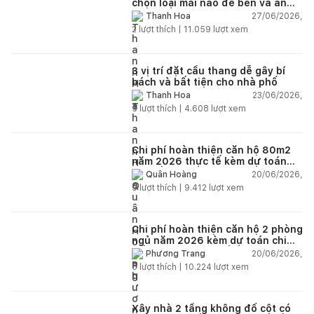
chọn loại mái nào để bền và an
toàn?
27/06/2026,
Thanh Hoa
2
lượt thích |
11.059
lượt xem
3 vị trí đặt cầu thang dễ gây bí
bách và bất tiện cho nhà phố
23/06/2026,
Thanh Hoa
5
lượt thích |
4.608
lượt xem
Chi phí hoàn thiện căn hộ 80m2
năm 2026 thực tế kèm dự toán
chi tiết từng hạng mục
20/06/2026,
Quân Hoàng
9
lượt thích |
9.412
lượt xem
Chi phí hoàn thiện căn hộ 2 phòng
ngủ năm 2026 kèm dự toán chi
tiết và ví dụ thực tế
20/06/2026,
Phương Trang
5
lượt thích |
10.224
lượt xem
Xây nhà 2 tầng không đổ cột có