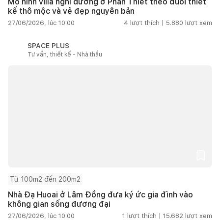
Mô hình villa nghỉ dưỡng ở Phan Thiết theo đuổi thiết
kế thô mộc và vẻ đẹp nguyên bản
27/06/2026, lúc 10:00
4
lượt thích |
5.880
lượt xem
SPACE PLUS
Tư vấn, thiết kế - Nhà thầu
Từ 100m2 đến 200m2
Nhà Đạ Huoai ở Lâm Đồng đưa ký ức gia đình vào
không gian sống đương đại
27/06/2026, lúc 10:00
1
lượt thích |
15.682
lượt xem