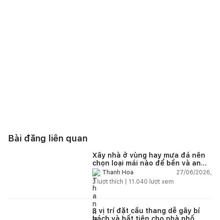
Bài đăng liên quan
Xây nhà ở vùng hay mưa đá nên
chọn loại mái nào để bền và an
toàn?
27/06/2026,
Thanh Hoa
2
lượt thích |
11.040
lượt xem
3 vị trí đặt cầu thang dễ gây bí
bách và bất tiện cho nhà phố