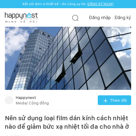
Kết nối đơn vị thiết kế - thi công uy tín.
Kết nối đơn vị thiết kế - thi công uy tín.
ĐĂNG KÝ NGAY!
ĐĂNG KÝ NGAY!
Đăng nhập
Đăng ký
M
Ạ
N
G
X
Ã
H
Ộ
I
Happynest
Theo dõi
Media/ Cộng đồng
Nên sử dụng loại film dán kính cách nhiệt
nào để giảm bức xạ nhiệt tối đa cho nhà ở