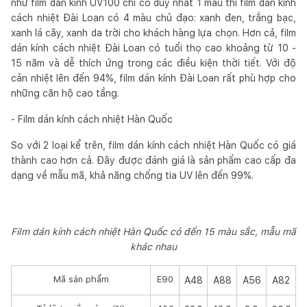
như film dán kính UV100 chỉ có duy nhất 1 màu thì film dán kính
cách nhiệt Đài Loan có 4 màu chủ đạo: xanh đen, trắng bạc,
xanh lá cây, xanh da trời cho khách hàng lựa chọn. Hơn cả, film
dán kính cách nhiệt Đài Loan có tuổi thọ cao khoảng từ 10 -
15 năm và dễ thích ứng trong các điều kiện thời tiết. Với độ
cản nhiệt lên đến 94%, film dán kính Đài Loan rất phù hợp cho
những căn hộ cao tầng.
- Film dán kính cách nhiệt Hàn Quốc
So với 2 loại kể trên, film dán kính cách nhiệt Hàn Quốc có giá
thành cao hơn cả. Đây được đánh giá là sản phẩm cao cấp đa
dạng về mẫu mã, khả năng chống tia UV lên đến 99%.
Film dán kính cách nhiệt Hàn Quốc có đến 15 màu sắc, mẫu mã
khác nhau
Mã sản phẩm
E90
A48
A88
A56
A82