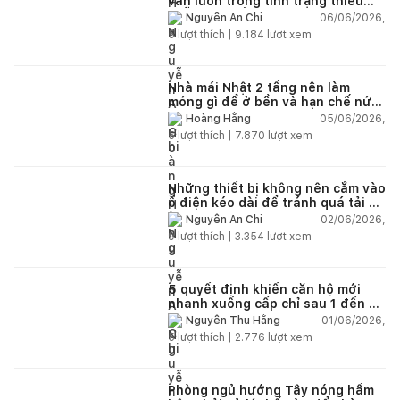
vẫn luôn trong tình trạng thiếu
chỗ chứa đồ?
06/06/2026,
Nguyễn An Chi
5
lượt thích |
9.184
lượt xem
Nhà mái Nhật 2 tầng nên làm
móng gì để ở bền và hạn chế nứt
lún?
05/06/2026,
Hoàng Hằng
5
lượt thích |
7.870
lượt xem
Những thiết bị không nên cắm vào
ổ điện kéo dài để tránh quá tải và
chập cháy trong nhà
02/06/2026,
Nguyễn An Chi
9
lượt thích |
3.354
lượt xem
5 quyết định khiến căn hộ mới
nhanh xuống cấp chỉ sau 1 đến 2
năm
01/06/2026,
Nguyễn Thu Hằng
5
lượt thích |
2.776
lượt xem
Phòng ngủ hướng Tây nóng hầm