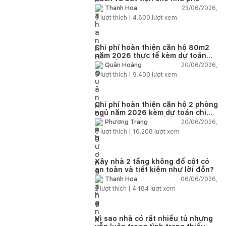
23/06/2026,
Thanh Hoa
5
lượt thích |
4.600
lượt xem
Chi phí hoàn thiện căn hộ 80m2
năm 2026 thực tế kèm dự toán
chi tiết từng hạng mục
20/06/2026,
Quân Hoàng
9
lượt thích |
9.400
lượt xem
Chi phí hoàn thiện căn hộ 2 phòng
ngủ năm 2026 kèm dự toán chi
tiết và ví dụ thực tế
20/06/2026,
Phương Trang
5
lượt thích |
10.208
lượt xem
Xây nhà 2 tầng không đổ cột có
an toàn và tiết kiệm như lời đồn?
06/06/2026,
Thanh Hoa
2
lượt thích |
4.184
lượt xem
Vì sao nhà có rất nhiều tủ nhưng