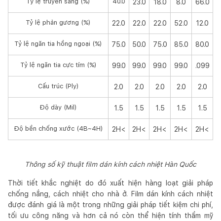
Tỷ lệ truyền sáng (%)
40.0
23.0
18.0
8.0
66.0
Tỷ lệ phản gương (%)
22.0
22.0
22.0
52.0
12.0
Tỷ lệ ngăn tia hồng ngoại (%)
75.0
50.0
75.0
85.0
80.0
Tỷ lệ ngăn tia cực tím (%)
99.0
99.0
99.0
99.0
.099
Cấu trúc (Ply)
2.0
2.0
2.0
2.0
2.0
Độ dày (Mil)
1.5
1.5
1.5
1.5
1.5
Độ bền chống xước (4B~4H)
2H<
2H<
2H<
2H<
2H<
Thông số kỹ thuật film dán kính cách nhiệt Hàn Quốc
Thời tiết khắc nghiệt do đó xuất hiện hàng loạt giải pháp
chống nắng, cách nhiệt cho nhà ở. Film dán kính cách nhiệt
được đánh giá là một trong những giải pháp tiết kiệm chi phí,
tối ưu công năng và hơn cả nó còn thể hiện tính thẩm mỹ