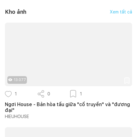
Kho ảnh
Xem tất cả
13.077
1
0
1
Ngơi House - Bản hòa tấu giữa "cổ truyền" và "đương
đại"
HIEUHOUSE