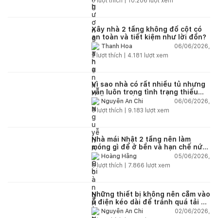
5
lượt thích |
10.206
lượt xem
Xây nhà 2 tầng không đổ cột có
an toàn và tiết kiệm như lời đồn?
06/06/2026,
Thanh Hoa
2
lượt thích |
4.181
lượt xem
Vì sao nhà có rất nhiều tủ nhưng
vẫn luôn trong tình trạng thiếu
chỗ chứa đồ?
06/06/2026,
Nguyễn An Chi
5
lượt thích |
9.183
lượt xem
Nhà mái Nhật 2 tầng nên làm
móng gì để ở bền và hạn chế nứt
lún?
05/06/2026,
Hoàng Hằng
5
lượt thích |
7.866
lượt xem
Những thiết bị không nên cắm vào
ổ điện kéo dài để tránh quá tải và
chập cháy trong nhà
02/06/2026,
Nguyễn An Chi