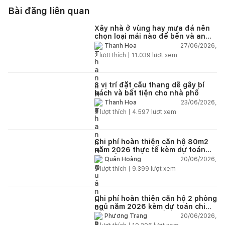
Bài đăng liên quan
Xây nhà ở vùng hay mưa đá nên
chọn loại mái nào để bền và an
toàn?
27/06/2026,
Thanh Hoa
2
lượt thích |
11.039
lượt xem
3 vị trí đặt cầu thang dễ gây bí
bách và bất tiện cho nhà phố
23/06/2026,
Thanh Hoa
5
lượt thích |
4.597
lượt xem
Chi phí hoàn thiện căn hộ 80m2
năm 2026 thực tế kèm dự toán
chi tiết từng hạng mục
20/06/2026,
Quân Hoàng
9
lượt thích |
9.399
lượt xem
Chi phí hoàn thiện căn hộ 2 phòng
ngủ năm 2026 kèm dự toán chi
tiết và ví dụ thực tế
20/06/2026,
Phương Trang