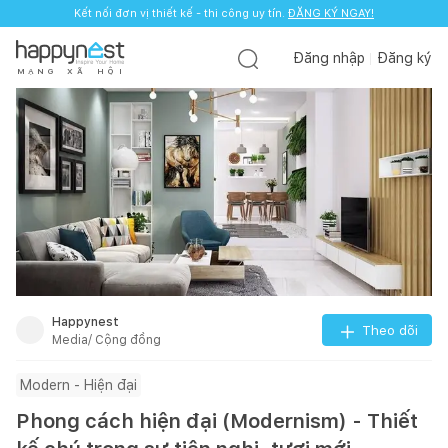
Kết nối đơn vị thiết kế - thi công uy tín.
ĐĂNG KÝ NGAY!
Đăng nhập
Đăng ký
M
Ạ
N
G
X
Ã
H
Ộ
I
Happynest
Theo dõi
Media/ Cộng đồng
Modern - Hiện đại
Phong cách hiện đại (Modernism) - Thiết