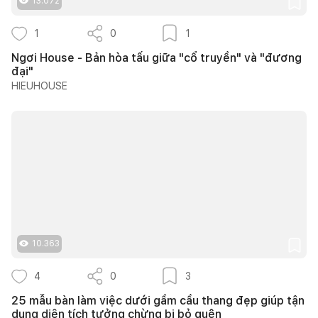
13.072
1
0
1
Ngơi House - Bản hòa tấu giữa "cổ truyền" và "đương
đại"
HIEUHOUSE
10.363
4
0
3
25 mẫu bàn làm việc dưới gầm cầu thang đẹp giúp tận
dụng diện tích tưởng chừng bị bỏ quên