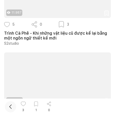
11.987
5
0
3
Trình Cà Phê - Khi những vật liệu cũ được kể lại bằng
một ngôn ngữ thiết kế mới
S2studio
Kết nối thiết kế, thi công
Mua sắm hoàn thiện nhà
10.489
3
1
0
15
0
11