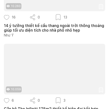
10.260
16
0
13
14 ý tưởng thiết kế cầu thang ngoài trời thông thoáng
giúp tối ưu diện tích cho nhà phố nhỏ hẹp
Như Ý
10.059
6
0
3
Căn hộ The Infiniti 175m2 thiết kế hiện đại kết hợp