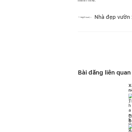
mình nhé.
Nhà đẹp vườn 
Bài đăng liên quan
X
n
v
2
C
8
d
m