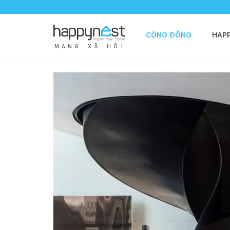
CỘNG ĐỒNG
HAP
M
Ạ
N
G
X
Ã
H
Ộ
I