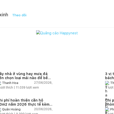
xinh
Theo dõi
ây nhà ở vùng hay mưa đá
3 vị 
ên chọn loại mái nào để bền
bách
à an toàn?
27/06/2026,
Thanh Hoa
Th
lượt thích |
11.039
lượt xem
5
lượt
hi phí hoàn thiện căn hộ
Chi 
0m2 năm 2026 thực tế kèm
phòn
ự toán chi tiết từng hạng
toán 
20/06/2026,
Quân Hoàng
Ph
ục