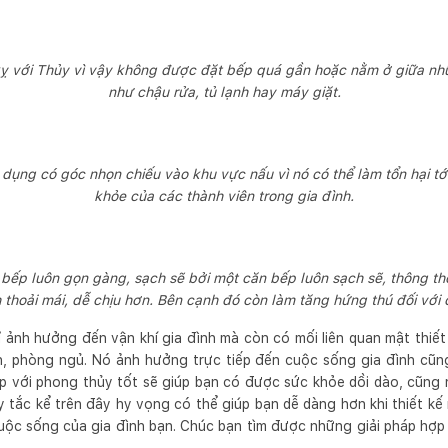
ỵ với Thủy vì vậy không được đặt bếp quá gần hoặc nằm ở giữa nh
như chậu rửa, tủ lạnh hay máy giặt.
dụng có góc nhọn chiếu vào khu vực nấu vì nó có thể làm tổn hại tớ
khỏe của các thành viên trong gia đình.
à bếp luôn gọn gàng, sạch sẽ bởi một căn bếp luôn sạch sẽ, thông t
h thoải mái, dễ chịu hơn. Bên cạnh đó còn làm tăng hứng thú đối với
ỉ ảnh hưởng đến vận khí gia đình mà còn có mối liên quan mật thi
, phòng ngủ. Nó ảnh hưởng trực tiếp đến cuộc sống gia đình cũng
p với phong thủy tốt sẽ giúp bạn có được sức khỏe dồi dào, cũng n
y tắc kể trên đây hy vọng có thể giúp bạn dễ dàng hơn khi thiết kế
ộc sống của gia đình bạn. Chúc bạn tìm được những giải pháp hợp 