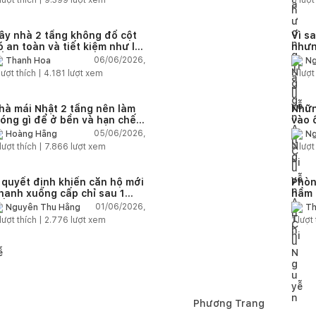
lượt thích |
9.399
lượt xem
5
lượt
ây nhà 2 tầng không đổ cột
Vì s
ó an toàn và tiết kiệm như lời
nhưn
ồn?
trạn
06/06/2026,
Thanh Hoa
Ng
lượt thích |
4.181
lượt xem
5
lượt
hà mái Nhật 2 tầng nên làm
Nhữn
óng gì để ở bền và hạn chế
vào 
ứt lún?
quá 
05/06/2026,
Hoàng Hằng
Ng
nhà
lượt thích |
7.866
lượt xem
9
lượt
 quyết định khiến căn hộ mới
Phòn
hanh xuống cấp chỉ sau 1
hầm 
ến 2 năm
nhà 
01/06/2026,
Nguyễn Thu Hằng
Th
lượt thích |
2.776
lượt xem
1
lượt 
Phương Trang