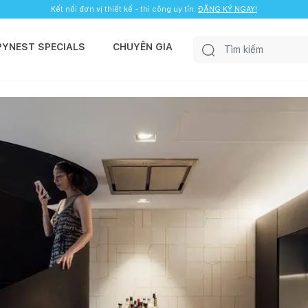
Kết nối đơn vị thiết kế - thi công uy tín.
ĐĂNG KÝ NGAY!
PYNEST SPECIALS
CHUYÊN GIA