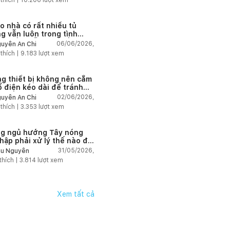
 thích |
10.206
lượt xem
ao nhà có rất nhiều tủ
g vẫn luôn trong tình
g thiếu chỗ chứa đồ?
06/06/2026,
uyễn An Chi
 thích |
9.183
lượt xem
g thiết bị không nên cắm
ổ điện kéo dài để tránh
tải và chập cháy trong
02/06/2026,
uyễn An Chi
 thích |
3.353
lượt xem
g ngủ hướng Tây nóng
hập phải xử lý thế nào để
mát hơn?
31/05/2026,
u Nguyễn
thích |
3.814
lượt xem
Xem tất cả