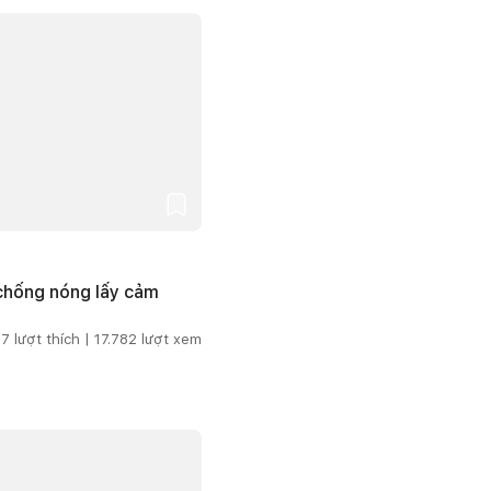
 chống nóng lấy cảm
7
lượt thích |
17.782
lượt xem