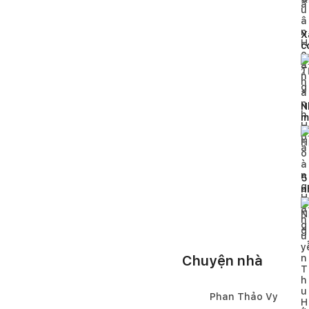
9
X
c
đ
2
N
m
n
5
5
n
đ
5
Chuyện nhà
Phan Thảo Vy