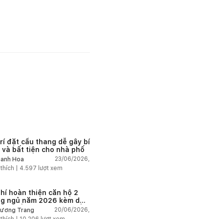
trí đặt cầu thang dễ gây bí
 và bất tiện cho nhà phố
23/06/2026,
anh Hoa
 thích |
4.597
lượt xem
phí hoàn thiện căn hộ 2
g ngủ năm 2026 kèm dự
chi tiết và ví dụ thực tế
20/06/2026,
ương Trang