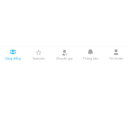
Cộng đồng
Specials
Chuyên gia
Thông báo
Tài khoản
Tải app Happynest tại
Giới thiệu Happynest
Điều khoản và chính sách