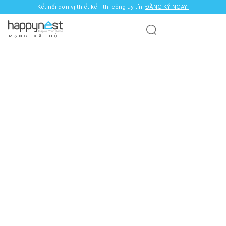
Kết nối đơn vị thiết kế - thi công uy tín.
ĐĂNG KÝ NGAY!
M
Ạ
N
G
X
Ã
H
Ộ
I