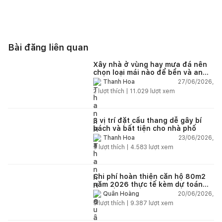
Bài đăng liên quan
Xây nhà ở vùng hay mưa đá nên
chọn loại mái nào để bền và an
toàn?
27/06/2026,
Thanh Hoa
2
lượt thích |
11.029
lượt xem
3 vị trí đặt cầu thang dễ gây bí
bách và bất tiện cho nhà phố
23/06/2026,
Thanh Hoa
5
lượt thích |
4.583
lượt xem
Chi phí hoàn thiện căn hộ 80m2
năm 2026 thực tế kèm dự toán
chi tiết từng hạng mục
20/06/2026,
Quân Hoàng
9
lượt thích |
9.387
lượt xem