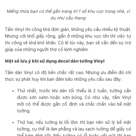
Miếng thừa bạn có thể gắn trang trí 1 số khu vực trong nhà, ví
dụ như cầu thang
Tấm Vinyl thi công khá đơn giản, không yêu cầu nhiều kỹ thuật.
Nhưng với khổ giấy rộng, gắn ở những khu vực lớn thì việc tự
thi công sẽ khá khó khăn. Có lẽ lúc này, bạn sẽ cần đến sự trợ
giúp của những người thợ có kinh nghiệm.
Một số lưu ý khi sử dụng decal dán tường Vinyl
Tấm dán Vinyl có độ bền chắc rất cao. Nhưng ưu điểm đó chỉ
thực sự phát huy khi bạn đảm bảo những yêu cầu sau đây:
Thứ nhất, trước khi dán tối thiểu là 2 tuần, tường cần
được sơn satin hoặc sơn bóng. Có như vậy, tấm Vinyl
mới có thể được gắn cố định và chắc chắn vào bề mặt
tường.
Thứ hai, nếu tường bị lồi lõm thì bạn nên xử lý bề mặt
tường, cụ thể là làm phẳng và lau sạch tường để giấy có
thể bám dính tốt. Nếu tường có lỗ hoặc vết nứt thì bạn