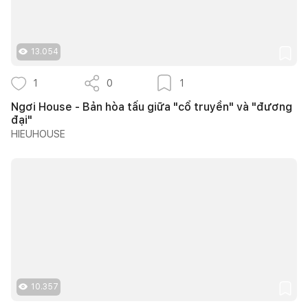
13.054
1
0
1
Ngơi House - Bản hòa tấu giữa "cổ truyền" và "đương
đại"
HIEUHOUSE
10.357