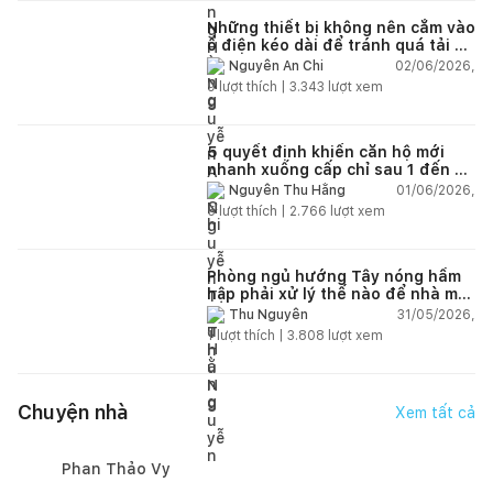
Những thiết bị không nên cắm vào
ổ điện kéo dài để tránh quá tải và
chập cháy trong nhà
02/06/2026,
Nguyễn An Chi
9
lượt thích |
3.343
lượt xem
5 quyết định khiến căn hộ mới
nhanh xuống cấp chỉ sau 1 đến 2
năm
01/06/2026,
Nguyễn Thu Hằng
5
lượt thích |
2.766
lượt xem
Phòng ngủ hướng Tây nóng hầm
hập phải xử lý thế nào để nhà mát
hơn?
31/05/2026,
Thu Nguyễn
1
lượt thích |
3.808
lượt xem
Chuyện nhà
Xem tất cả
Phan Thảo Vy