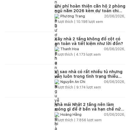
Chi phí hoàn thiện căn hộ 2 phòng
ngủ năm 2026 kèm dự toán chi
tiết và ví dụ thực tế
20/06/2026,
Phương Trang
5
lượt thích |
10.198
lượt xem
Xây nhà 2 tầng không đổ cột có
an toàn và tiết kiệm như lời đồn?
06/06/2026,
Thanh Hoa
2
lượt thích |
4.173
lượt xem
Vì sao nhà có rất nhiều tủ nhưng
vẫn luôn trong tình trạng thiếu
chỗ chứa đồ?
06/06/2026,
Nguyễn An Chi
5
lượt thích |
9.174
lượt xem
Nhà mái Nhật 2 tầng nên làm
móng gì để ở bền và hạn chế nứt
lún?
05/06/2026,
Hoàng Hằng
5
lượt thích |
7.856
lượt xem