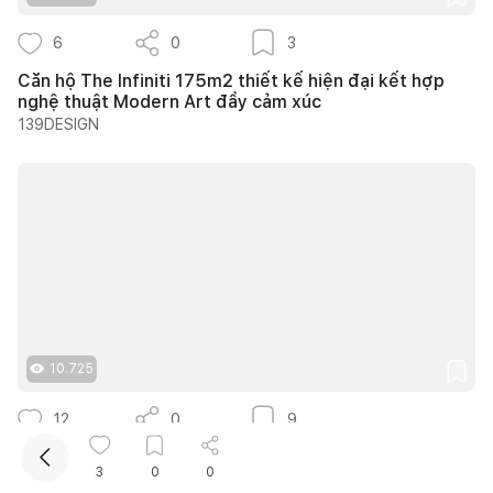
6
0
3
Căn hộ The Infiniti 175m2 thiết kế hiện đại kết hợp
nghệ thuật Modern Art đầy cảm xúc
139DESIGN
Kết nối thiết kế, thi công
Mua sắm hoàn thiện nhà
10.725
12
0
9
25 ý tưởng lựa chọn cây trồng lối đi sân vườn tạo
3
0
0
bóng mát quanh năm cho nhà phố