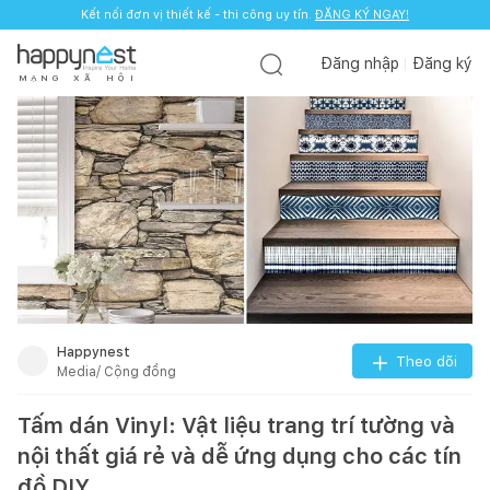
Kết nối đơn vị thiết kế - thi công uy tín.
ĐĂNG KÝ NGAY!
Đăng nhập
Đăng ký
M
Ạ
N
G
X
Ã
H
Ộ
I
Happynest
Theo dõi
Media/ Cộng đồng
Tấm dán Vinyl: Vật liệu trang trí tường và
nội thất giá rẻ và dễ ứng dụng cho các tín
đồ DIY