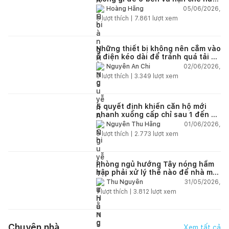
lún?
05/06/2026,
Hoàng Hằng
5
lượt thích |
7.861
lượt xem
Những thiết bị không nên cắm vào
ổ điện kéo dài để tránh quá tải và
chập cháy trong nhà
02/06/2026,
Nguyễn An Chi
9
lượt thích |
3.349
lượt xem
5 quyết định khiến căn hộ mới
nhanh xuống cấp chỉ sau 1 đến 2
năm
01/06/2026,
Nguyễn Thu Hằng
5
lượt thích |
2.773
lượt xem
Phòng ngủ hướng Tây nóng hầm
hập phải xử lý thế nào để nhà mát
hơn?
31/05/2026,
Thu Nguyễn
1
lượt thích |
3.812
lượt xem
Chuyện nhà
Xem tất cả