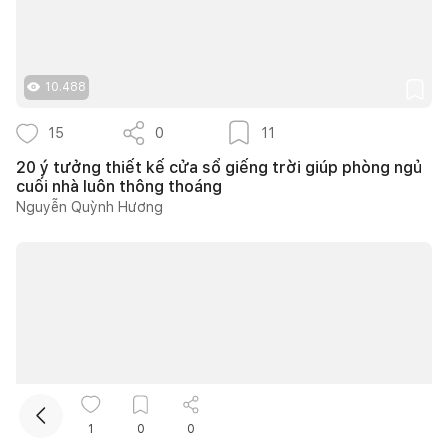
10.488
15
0
11
20 ý tưởng thiết kế cửa sổ giếng trời giúp phòng ngủ
cuối nhà luôn thông thoáng
Kết nối thiết kế, thi công
Nguyễn Quỳnh Hương
Mua sắm hoàn thiện nhà
16.656
1
0
0