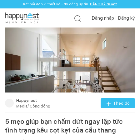
Kết nối đơn vị thiết kế - thi công uy tín.
Kết nối đơn vị thiết kế - thi công uy tín.
ĐĂNG KÝ NGAY!
ĐĂNG KÝ NGAY!
Đăng nhập
Đăng ký
M
Ạ
N
G
X
Ã
H
Ộ
I
Happynest
Theo dõi
Media/ Cộng đồng
5 mẹo giúp bạn chấm dứt ngay lập tức
tình trạng kêu cọt kẹt của cầu thang