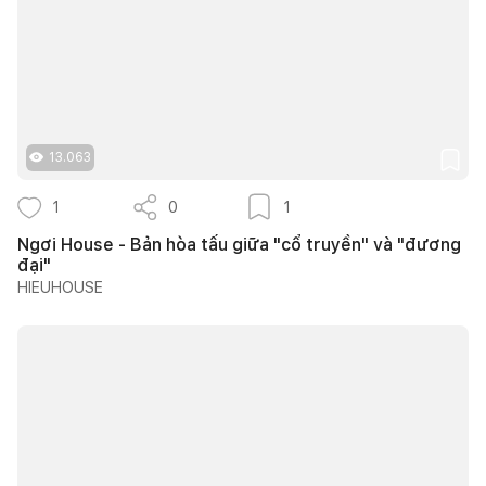
13.063
1
0
1
Ngơi House - Bản hòa tấu giữa "cổ truyền" và "đương
đại"
HIEUHOUSE