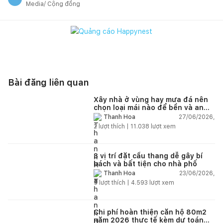
Media/ Cộng đồng
Bài đăng liên quan
Xây nhà ở vùng hay mưa đá nên
chọn loại mái nào để bền và an
toàn?
27/06/2026,
Thanh Hoa
2
lượt thích |
11.038
lượt xem
3 vị trí đặt cầu thang dễ gây bí
bách và bất tiện cho nhà phố
23/06/2026,
Thanh Hoa
5
lượt thích |
4.593
lượt xem
Chi phí hoàn thiện căn hộ 80m2
năm 2026 thực tế kèm dự toán