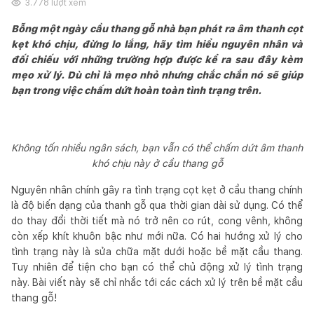
3.778
lượt xem
Bỗng một ngày cầu thang gỗ nhà bạn phát ra âm thanh cọt
kẹt khó chịu, đừng lo lắng, hãy tìm hiểu nguyên nhân và
đối chiếu với những trường hợp được kể ra sau đây kèm
mẹo xử lý. Dù chỉ là mẹo nhỏ nhưng chắc chắn nó sẽ giúp
bạn trong việc chấm dứt hoàn toàn tình trạng trên.
Không tốn nhiều ngân sách, bạn vẫn có thể chấm dứt âm thanh
khó chịu này ở cầu thang gỗ
Nguyên nhân chính gây ra tình trạng cọt kẹt ở cầu thang chính
là độ biến dạng của thanh gỗ qua thời gian dài sử dụng. Có thể
do thay đổi thời tiết mà nó trở nên co rút, cong vênh, không
còn xếp khít khuôn bậc như mới nữa. Có hai hướng xử lý cho
tình trạng này là sửa chữa mặt dưới hoặc bề mặt cầu thang.
Tuy nhiên để tiện cho bạn có thể chủ động xử lý tình trạng
này. Bài viết này sẽ chỉ nhắc tới các cách xử lý trên bề mặt cầu
thang gỗ!