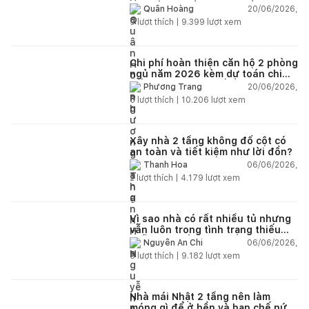
chi tiết từng hạng mục
20/06/2026,
Quân Hoàng
9
lượt thích |
9.399
lượt xem
Chi phí hoàn thiện căn hộ 2 phòng
ngủ năm 2026 kèm dự toán chi
tiết và ví dụ thực tế
20/06/2026,
Phương Trang
5
lượt thích |
10.206
lượt xem
Xây nhà 2 tầng không đổ cột có
an toàn và tiết kiệm như lời đồn?
06/06/2026,
Thanh Hoa
2
lượt thích |
4.179
lượt xem
Vì sao nhà có rất nhiều tủ nhưng
vẫn luôn trong tình trạng thiếu
chỗ chứa đồ?
06/06/2026,
Nguyễn An Chi
5
lượt thích |
9.182
lượt xem
Nhà mái Nhật 2 tầng nên làm
móng gì để ở bền và hạn chế nứt