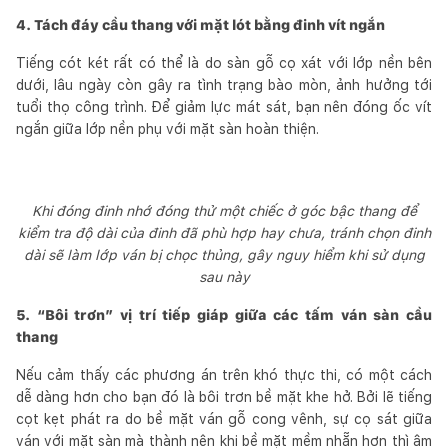
4. Tách đáy cầu thang với mặt lót bằng đinh vít ngắn
Tiếng cót két rất có thể là do sàn gỗ cọ xát với lớp nền bên
dưới, lâu ngày còn gây ra tình trạng bào mòn, ảnh hưởng tới
tuổi thọ công trình. Để giảm lực mát sát, bạn nên đóng ốc vít
ngắn giữa lớp nền phụ với mặt sàn hoàn thiện.
Khi đóng đinh nhớ đóng thử một chiếc ở góc bậc thang để
kiểm tra độ dài của đinh đã phù hợp hay chưa, tránh chọn đinh
dài sẽ làm lớp ván bị chọc thủng, gây nguy hiểm khi sử dụng
sau này
5. “Bôi trơn” vị trí tiếp giáp giữa các tấm ván sàn cầu
thang
Nếu cảm thấy các phương án trên khó thực thi, có một cách
dễ dàng hơn cho bạn đó là bôi trơn bề mặt khe hở. Bởi lẽ tiếng
cọt kẹt phát ra do bề mặt ván gỗ cong vênh, sự cọ sát giữa
ván với mặt sàn mà thành nên khi bề mặt mềm nhẵn hơn thì âm