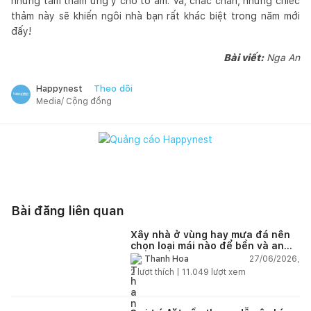
những tấm thảm ưng ý cho tổ ấm. Và, chắc chắn, những chiếc
thảm này sẽ khiến ngôi nhà bạn rất khác biệt trong năm mới
đấy!
Bài viết:
Nga An
Theo dõi
Happynest
Media/ Cộng đồng
Bài đăng liên quan
Xây nhà ở vùng hay mưa đá nên
chọn loại mái nào để bền và an
toàn?
27/06/2026,
Thanh Hoa
2
lượt thích |
11.049
lượt xem