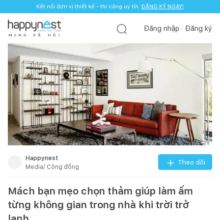
Kết nối đơn vị thiết kế - thi công uy tín.
ĐĂNG KÝ NGAY!
Đăng nhập
Đăng ký
M
Ạ
N
G
X
Ã
H
Ộ
I
Happynest
Theo dõi
Media/ Cộng đồng
Mách bạn mẹo chọn thảm giúp làm ấm
từng không gian trong nhà khi trời trở
lạnh