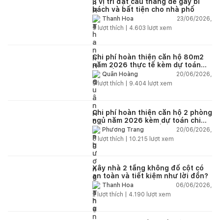
3 vị trí đặt cầu thang dễ gây bí
bách và bất tiện cho nhà phố
23/06/2026,
Thanh Hoa
5
lượt thích |
4.603
lượt xem
Chi phí hoàn thiện căn hộ 80m2
năm 2026 thực tế kèm dự toán
chi tiết từng hạng mục
20/06/2026,
Quân Hoàng
9
lượt thích |
9.404
lượt xem
Chi phí hoàn thiện căn hộ 2 phòng
ngủ năm 2026 kèm dự toán chi
tiết và ví dụ thực tế
20/06/2026,
Phương Trang
5
lượt thích |
10.215
lượt xem
Xây nhà 2 tầng không đổ cột có
an toàn và tiết kiệm như lời đồn?
06/06/2026,
Thanh Hoa
2
lượt thích |
4.190
lượt xem