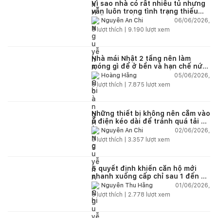
Vì sao nhà có rất nhiều tủ nhưng
vẫn luôn trong tình trạng thiếu
chỗ chứa đồ?
06/06/2026,
Nguyễn An Chi
5
lượt thích |
9.190
lượt xem
Nhà mái Nhật 2 tầng nên làm
móng gì để ở bền và hạn chế nứt
lún?
05/06/2026,
Hoàng Hằng
5
lượt thích |
7.875
lượt xem
Những thiết bị không nên cắm vào
ổ điện kéo dài để tránh quá tải và
chập cháy trong nhà
02/06/2026,
Nguyễn An Chi
9
lượt thích |
3.357
lượt xem
5 quyết định khiến căn hộ mới
nhanh xuống cấp chỉ sau 1 đến 2
năm
01/06/2026,
Nguyễn Thu Hằng
5
lượt thích |
2.778
lượt xem