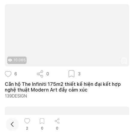
10.065
Kết nối thiết kế, thi công
6
0
3
Mua sắm hoàn thiện nhà
Căn hộ The Infiniti 175m2 thiết kế hiện đại kết hợp
nghệ thuật Modern Art đầy cảm xúc
139DESIGN
2
0
0