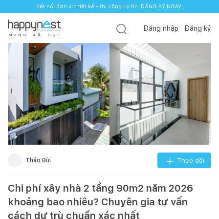
Kết nối đơn vị thiết kế - thi công uy tín.
ĐĂNG KÝ NGAY!
Đăng nhập
Đăng ký
M
Ạ
N
G
X
Ã
H
Ộ
I
Thảo Bùi
Theo dõi
Chi phí xây nhà 2 tầng 90m2 năm 2026
khoảng bao nhiêu? Chuyên gia tư vấn
cách dự trù chuẩn xác nhất