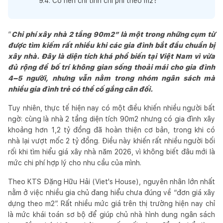
9
.
4
.
Có nên chỉ tính chi phí theo m2?
“
Chi phí xây nhà 2 tầng 90m2” là một trong những cụm từ
được tìm kiếm rất nhiều khi các gia đình bắt đầu chuẩn bị
xây nhà. Đây là diện tích khá phổ biến tại Việt Nam vì vừa
đủ rộng để bố trí không gian sống thoải mái cho gia đình
4–5 người, nhưng vẫn nằm trong nhóm ngân sách mà
nhiều gia đình trẻ có thể cố gắng cân đối.
Tuy nhiên, thực tế hiện nay có một điều khiến nhiều người bất
ngờ: cùng là nhà 2 tầng diện tích 90m2 nhưng có gia đình xây
khoảng hơn 1,2 tỷ đồng đã hoàn thiện cơ bản, trong khi có
nhà lại vượt mốc 2 tỷ đồng. Điều này khiến rất nhiều người bối
rối khi tìm hiểu giá xây nhà năm 2026, vì không biết đâu mới là
mức chi phí hợp lý cho nhu cầu của mình.
Theo KTS Đặng Hữu Hải (Viet's House), nguyên nhân lớn nhất
nằm ở việc nhiều gia chủ đang hiểu chưa đúng về “đơn giá xây
dựng theo m2”. Rất nhiều mức giá trên thị trường hiện nay chỉ
là mức khái toán sơ bộ để giúp chủ nhà hình dung ngân sách