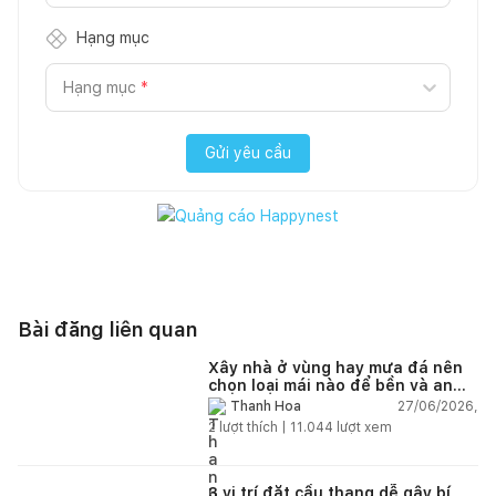
Hạng mục
Hạng mục
*
Gửi yêu cầu
Bài đăng liên quan
Xây nhà ở vùng hay mưa đá nên
chọn loại mái nào để bền và an
toàn?
27/06/2026,
Thanh Hoa
2
lượt thích |
11.044
lượt xem
3 vị trí đặt cầu thang dễ gây bí