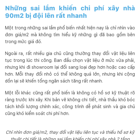
Những sai lầm khiến chi phí xây nhà
90m2 bị đội lên rất nhanh
Một trong những sai lầm phổ biến nhất hiện nay là chỉ nhìn vào
đơn giá/m2 mà không tìm hiểu kỹ những gì đã bao gồm bên
trong mức giá đó.
Ngoài ra, rất nhiều gia chủ cũng thường thay đổi vật liệu liên
tục trong lúc thi công. Ban đầu chọn vật liệu ở mức vừa phải,
nhưng khi đi showroom lại đổi sang loại đẹp hơn hoặc cao cấp
hơn. Mỗi thay đổi nhỏ có thể không quá lớn, nhưng khi cộng
dồn lại sẽ khiến tổng ngân sách tăng rất nhanh.
Một lỗi khác cũng rất phổ biến là không có hồ sơ kỹ thuật rõ
ràng trước khi xây. Khi bản vẽ không chi tiết, nhà thầu khó bóc
tách khối lượng chính xác, công trình dễ phát sinh và gia chủ
cũng khó kiểm soát chi phí hơn.
Chỉ nhìn đơn giá/m2, thay đổi vật liệu liên tục và thiếu hồ sơ kỹ
thuật chi tiết là những sai lầm khiến chi phí xây nhà 2 tầng