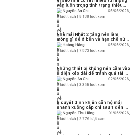
Vì sao nhà có rất nhiều tủ nhưng
vẫn luôn trong tình trạng thiếu
chỗ chứa đồ?
06/06/2026,
Nguyễn An Chi
5
lượt thích |
9.189
lượt xem
Nhà mái Nhật 2 tầng nên làm
móng gì để ở bền và hạn chế nứt
lún?
05/06/2026,
Hoàng Hằng
5
lượt thích |
7.873
lượt xem
Những thiết bị không nên cắm vào
ổ điện kéo dài để tránh quá tải và
chập cháy trong nhà
02/06/2026,
Nguyễn An Chi
9
lượt thích |
3.355
lượt xem
5 quyết định khiến căn hộ mới
nhanh xuống cấp chỉ sau 1 đến 2
năm
01/06/2026,
Nguyễn Thu Hằng
5
lượt thích |
2.776
lượt xem