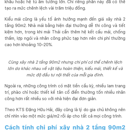
khẩu hoặc hệ tủ âm tường lớn. Chỉ riêng phần này đã có thể
tạo ra mức chênh lệch vài trăm triệu đồng.
Kiểu mái cũng là yếu tố ảnh hưởng mạnh đến giá xây nhà 2
tầng 90m2. Nhà mái bằng hiện đại thường dễ thi công và tiết
kiệm hơn, trong khi mái Thái cần thêm hệ kết cấu mái, chống
thấm, lợp ngói và nhân công phức tạp hơn nên chi phí thường
cao hơn khoảng 10–20%.
Cùng xây nhà 2 tầng 90m2 nhưng chi phí có thể chênh lệch
lớn do khác nhau về vật liệu hoàn thiện, kiểu mái, thiết kế và
mức độ đầu tư nội thất của mỗi gia đình.
Ngoài ra, những công trình có mặt tiền cầu kỳ, nhiều lam trang
trí, phào chỉ hoặc thiết kế tân cổ điển thường tốn nhiều nhân
công hơn rất nhiều so với nhà hiện đại đơn giản.
Theo KTS Đặng Hữu Hải, đây cũng là lý do gia chủ không nên
chỉ nhìn vào một mức giá/m2 rồi áp cho tất cả mọi công trình.
Cách tính chi phí xây nhà 2 tầng 90m2