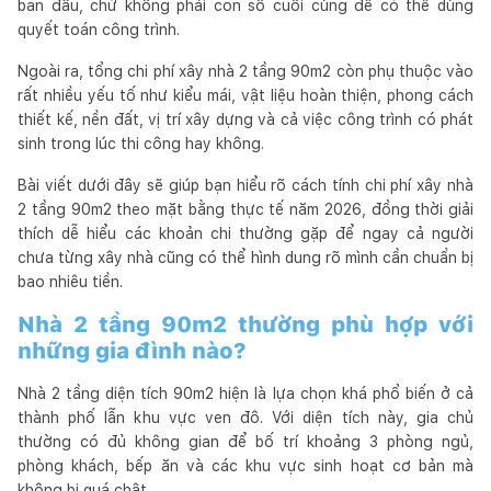
ban đầu, chứ không phải con số cuối cùng để có thể dùng
quyết toán công trình.
Ngoài ra, tổng chi phí xây nhà 2 tầng 90m2 còn phụ thuộc vào
rất nhiều yếu tố như kiểu mái, vật liệu hoàn thiện, phong cách
thiết kế, nền đất, vị trí xây dựng và cả việc công trình có phát
sinh trong lúc thi công hay không.
Bài viết dưới đây sẽ giúp bạn hiểu rõ cách tính chi phí xây nhà
2 tầng 90m2 theo mặt bằng thực tế năm 2026, đồng thời giải
thích dễ hiểu các khoản chi thường gặp để ngay cả người
chưa từng xây nhà cũng có thể hình dung rõ mình cần chuẩn bị
bao nhiêu tiền.
Nhà 2 tầng 90m2 thường phù hợp với
những gia đình nào?
Nhà 2 tầng diện tích 90m2 hiện là lựa chọn khá phổ biến ở cả
thành phố lẫn khu vực ven đô. Với diện tích này, gia chủ
thường có đủ không gian để bố trí khoảng 3 phòng ngủ,
phòng khách, bếp ăn và các khu vực sinh hoạt cơ bản mà
không bị quá chật.