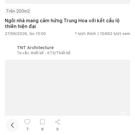
Trên 200m2
Ngôi nhà mang cảm hứng Trung Hoa với kết cấu lộ
thiên hiện đại
27/06/2026, lúc 10:00
1
lượt thích |
10.662
lượt xem
TNT Architecture
Tư vấn, thiết kế - KTS/Thiết kế
Kết nối thiết kế, thi công
Mua sắm hoàn thiện nhà
Nhà vườn
Trên 200m2
7
6
0