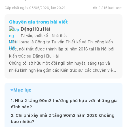
Cập nhật ngày
08/05/2026, lúc 20:21
3.315
lượt xem
Chuyên gia trong bài viết
Đặng Hữu Hải
Tư vấn, thiết kế - Nhà thầu
Việt House là Công ty Tư vấn Thiết kế và Thi công kiến 
trúc, nội thất được thành lập từ năm 2018 tại Hà Nội bởi 
Kiến trúc sư Đặng Hữu Hải.

Chúng tôi sở hữu một đội ngũ tâm huyết, sáng tạo và 
nhiều kinh nghiệm gồm các Kiến trúc sư, các chuyên viên 
nội thất, các Kỹ sư xây dựng và kỹ thuật viên. Việt House 
đề cao chất lượng và sự tinh tế trong thiết kế, đảm bảo 
Mục lục
sự hoàn mỹ từ bản vẽ đến công trình thực tế.

Chúng tôi tiếp cận từng dự án theo một cách riêng biệt, 
1
.
Nhà 2 tầng 90m2 thường phù hợp với những gia
phù hợp đặc thù từng công trình với nỗ lực đem đến cho 
đình nào?
khách hàng một sản phẩm hoàn thiện và hài lòng nhất !
2
.
Chi phí xây nhà 2 tầng 90m2 năm 2026 khoảng
bao nhiêu?