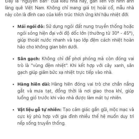
Đây là "nguyên bản" của kiểu nhà này, gắn liền với hình ảnh
làng quê Việt Nam. Không chỉ mang giá trị hoài cổ, mẫu nhà
này còn là đỉnh cao của kiến trúc thích ứng khí hậu nhiệt đới.
Mái ngói đỏ:
Sử dụng ngói đất nung truyền thống hoặc
ngói sóng hiện đại với độ dốc lớn (thường từ 30° - 45°),
giúp thoát nước nhanh và tạo lớp đệm cách nhiệt hoàn
hảo cho không gian bên dưới.
Sân gạch:
Không chỉ để phơi phóng mà còn đóng vai
trò là "vùng đệm nhiệt". Khi kết hợp với cây xanh, sân
gạch giúp giảm bức xạ nhiệt trực tiếp vào nhà.
Hàng hiên dài:
Hàng hiên đóng vai trò che chắn nắng
gắt và mưa tạt, đồng thời là nơi giao thoa khí, giúp
luồng gió trước khi vào nhà được làm mát tự nhiên.
Vật liệu gỗ tự nhiên:
Tạo cảm giác gần gũi, mộc mạc và
cực kỳ phù hợp với gia đình nhiều thế hệ muốn duy trì
nếp sống truyền thống.