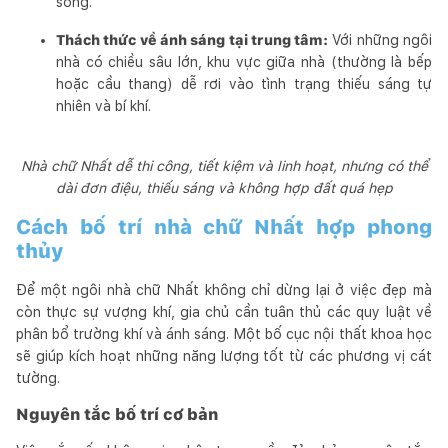
sống.
Thách thức về ánh sáng tại trung tâm:
Với những ngôi
nhà có chiều sâu lớn, khu vực giữa nhà (thường là bếp
hoặc cầu thang) dễ rơi vào tình trạng thiếu sáng tự
nhiên và bí khí.
Nhà chữ Nhất dễ thi công, tiết kiệm và linh hoạt, nhưng có thể
dài đơn điệu, thiếu sáng và không hợp đất quá hẹp
Cách bố trí nhà chữ Nhất hợp phong
thủy
Để một ngôi nhà chữ Nhất không chỉ dừng lại ở việc đẹp mà
còn thực sự vượng khí, gia chủ cần tuân thủ các quy luật về
phân bổ trường khí và ánh sáng. Một bố cục nội thất khoa học
sẽ giúp kích hoạt những năng lượng tốt từ các phương vị cát
tường.
Nguyên tắc bố trí cơ bản