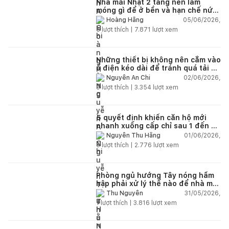
Nhà mái Nhật 2 tầng nên làm
móng gì để ở bền và hạn chế nứt
lún?
05/06/2026,
Hoàng Hằng
5
lượt thích |
7.871
lượt xem
Những thiết bị không nên cắm vào
ổ điện kéo dài để tránh quá tải và
chập cháy trong nhà
02/06/2026,
Nguyễn An Chi
9
lượt thích |
3.354
lượt xem
5 quyết định khiến căn hộ mới
nhanh xuống cấp chỉ sau 1 đến 2
năm
01/06/2026,
Nguyễn Thu Hằng
5
lượt thích |
2.776
lượt xem
Phòng ngủ hướng Tây nóng hầm
hập phải xử lý thế nào để nhà mát
hơn?
31/05/2026,
Thu Nguyễn
1
lượt thích |
3.816
lượt xem