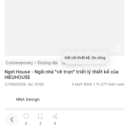
Kết nối thiết kế, thi công
Contemporary – Đương đại
Nhà vườn
Ngơi House - Ngôi nhà "vẽ trọn" triết lý thiết kế của
Mua sắm hoàn thiện nhà
HIEUHOUSE
27/06/2026, lúc 10:00
3
lượt thích |
11.277
lượt xem
NNA Design
3
2
0