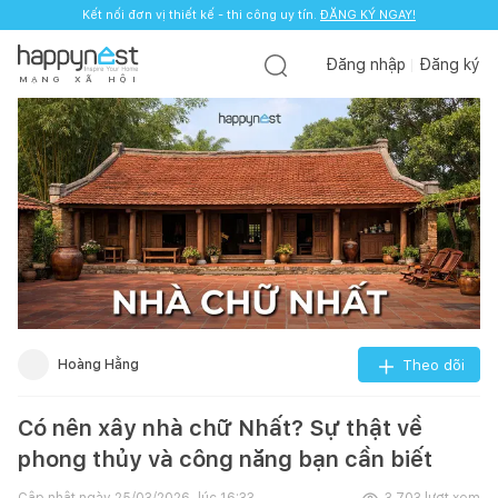
Kết nối đơn vị thiết kế - thi công uy tín.
ĐĂNG KÝ NGAY!
Đăng nhập
Đăng ký
M
Ạ
N
G
X
Ã
H
Ộ
I
Hoàng Hằng
Theo dõi
Có nên xây nhà chữ Nhất? Sự thật về
phong thủy và công năng bạn cần biết
Cập nhật ngày
25/03/2026, lúc 16:33
3.703
lượt xem