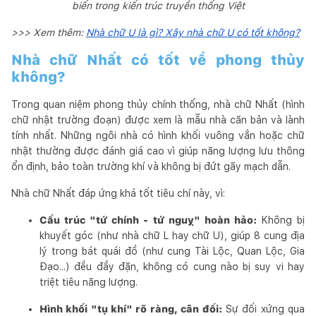
biến trong kiến trúc truyền thống Việt
>>> Xem thêm:
Nhà chữ U là gì? Xây nhà chữ U có tốt không?
Nhà chữ Nhất có tốt về phong thủy
không?
Trong quan niệm phong thủy chính thống, nhà chữ Nhất (hình
chữ nhật trường đoạn) được xem là mẫu nhà căn bản và lành
tính nhất. Những ngôi nhà có hình khối vuông vắn hoặc chữ
nhật thường được đánh giá cao vì giúp năng lượng lưu thông
ổn định, bảo toàn trường khí và không bị đứt gãy mạch dẫn.
Nhà chữ Nhất đáp ứng khá tốt tiêu chí này, vì:
Cấu trúc "tứ chính - tứ nguỵ" hoàn hảo:
Không bị
khuyết góc (như nhà chữ L hay chữ U), giúp 8 cung địa
lý trong bát quái đồ (như cung Tài Lộc, Quan Lộc, Gia
Đạo...) đều đầy đặn, không có cung nào bị suy vi hay
triệt tiêu năng lượng.
Hình khối "tụ khí" rõ ràng, cân đối:
Sự đối xứng qua