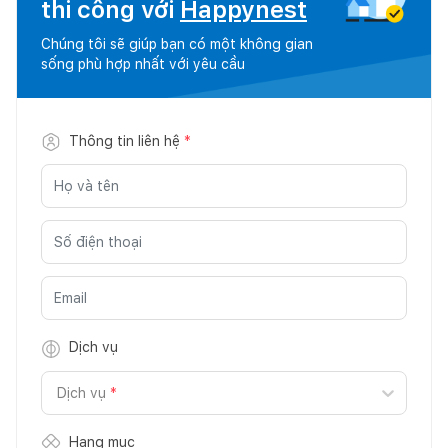
thi công với
Happynest
Chúng tôi sẽ giúp bạn có một không gian
sống phù hợp nhất với yêu cầu
Thông tin liên hệ
*
Dịch vụ
Dịch vụ
*
Hạng mục