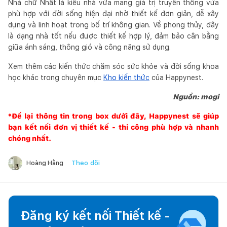
Nhà chữ Nhất là kiểu nhà vừa mang giá trị truyền thống vừa
phù hợp với đời sống hiện đại nhờ thiết kế đơn giản, dễ xây
dựng và linh hoạt trong bố trí không gian. Về phong thủy, đây
là dạng nhà tốt nếu được thiết kế hợp lý, đảm bảo cân bằng
giữa ánh sáng, thông gió và công năng sử dụng.
Xem thêm các kiến thức chăm sóc sức khỏe và đời sống khoa
học khác trong chuyên mục
Kho kiến thức
của Happynest.
Nguồn: mogi
*Để lại thông tin trong box dưới đây, Happynest sẽ giúp
bạn kết nối đơn vị thiết kế - thi công phù hợp và nhanh
chóng nhất.
Theo dõi
Hoàng Hằng
Đăng ký kết nối Thiết kế -