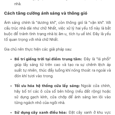
nhà.
Cách tăng cường ánh sáng và thông gió
Ánh sáng chính là "dương khí", còn thông gió là "vận khí". Với
cấu trúc nhà dài như chữ Nhất, việc xử lý hai yếu tố này là bắt
buộc để tránh tình trạng nhà bị âm u, tích tụ uế khí. Đây là yếu
tố quan trọng với nhà chữ Nhất.
Gia chủ nên thực hiện các giải pháp sau:
Bố trí giếng trời tại điểm trung tâm:
Đây là "lá phổi"
giúp lấy sáng từ trên cao và tạo ra sự chênh lệch áp
suất tự nhiên, thúc đẩy luồng khí nóng thoát ra ngoài và
đón khí tươi vào trong.
Tối ưu hóa hệ thống cửa lấy sáng:
Ngoài cửa chính,
hãy bố trí các ô cửa sổ bên hông (nếu đất rộng) hoặc
sử dụng gạch kính, cửa chớp để ánh sáng len lỏi vào
từng ngách nhỏ của ngôi nhà.
Sử dụng cây xanh điều hòa:
Đặt cây xanh ở khu vực