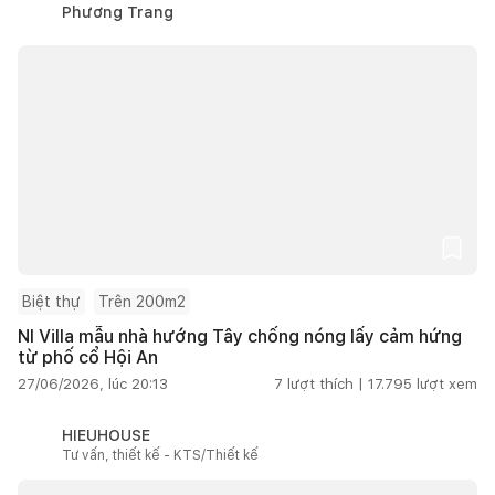
Phương Trang
Biệt thự
Trên 200m2
NI Villa mẫu nhà hướng Tây chống nóng lấy cảm hứng
từ phố cổ Hội An
27/06/2026, lúc 20:13
7
lượt thích |
17.795
lượt xem
HIEUHOUSE
Tư vấn, thiết kế - KTS/Thiết kế