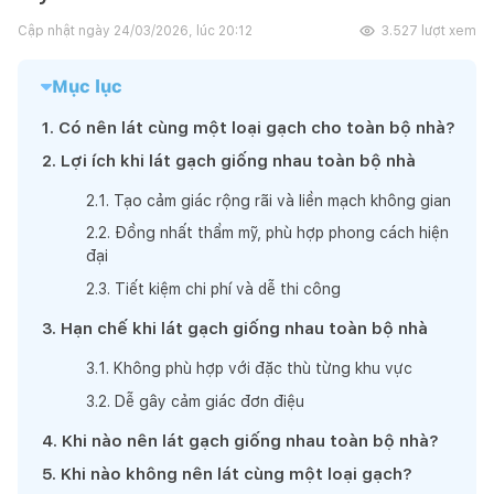
Cập nhật ngày
24/03/2026, lúc 20:12
3.527
lượt xem
Mục lục
1
.
Có nên lát cùng một loại gạch cho toàn bộ nhà?
2
.
Lợi ích khi lát gạch giống nhau toàn bộ nhà
2
.
1
.
Tạo cảm giác rộng rãi và liền mạch không gian
2
.
2
.
Đồng nhất thẩm mỹ, phù hợp phong cách hiện
đại
2
.
3
.
Tiết kiệm chi phí và dễ thi công
3
.
Hạn chế khi lát gạch giống nhau toàn bộ nhà
3
.
1
.
Không phù hợp với đặc thù từng khu vực
3
.
2
.
Dễ gây cảm giác đơn điệu
4
.
Khi nào nên lát gạch giống nhau toàn bộ nhà?
5
.
Khi nào không nên lát cùng một loại gạch?