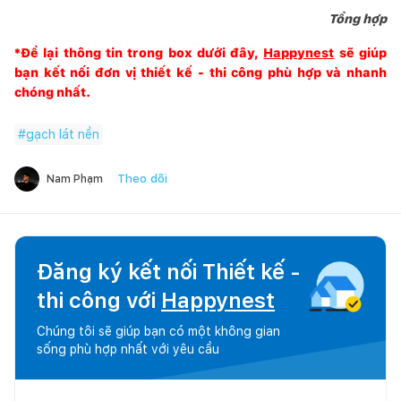
Tổng hợp
*Để lại thông tin trong box dưới đây,
Happynest
sẽ giúp
bạn kết nối đơn vị thiết kế - thi công phù hợp và nhanh
chóng nhất.
#
gạch lát nền
Theo dõi
Nam Phạm
Đăng ký kết nối Thiết kế -
thi công với
Happynest
Chúng tôi sẽ giúp bạn có một không gian
sống phù hợp nhất với yêu cầu