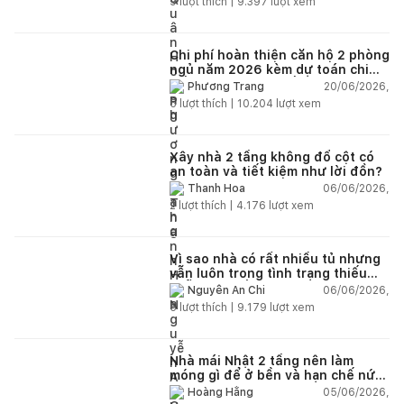
9
lượt thích |
9.397
lượt xem
Chi phí hoàn thiện căn hộ 2 phòng
ngủ năm 2026 kèm dự toán chi
tiết và ví dụ thực tế
20/06/2026,
Phương Trang
5
lượt thích |
10.204
lượt xem
Xây nhà 2 tầng không đổ cột có
an toàn và tiết kiệm như lời đồn?
06/06/2026,
Thanh Hoa
2
lượt thích |
4.176
lượt xem
Vì sao nhà có rất nhiều tủ nhưng
vẫn luôn trong tình trạng thiếu
chỗ chứa đồ?
06/06/2026,
Nguyễn An Chi
5
lượt thích |
9.179
lượt xem
Nhà mái Nhật 2 tầng nên làm
móng gì để ở bền và hạn chế nứt
lún?
05/06/2026,
Hoàng Hằng