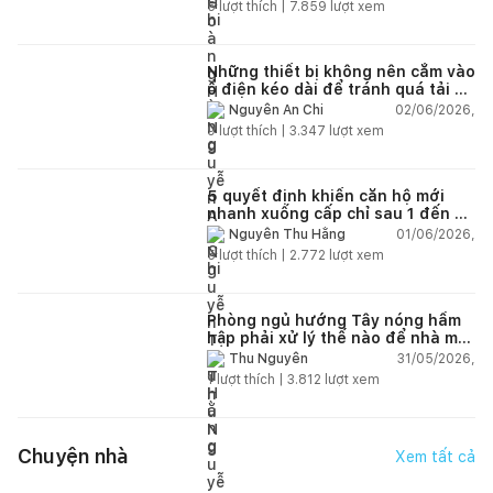
5
lượt thích |
7.859
lượt xem
Những thiết bị không nên cắm vào
ổ điện kéo dài để tránh quá tải và
chập cháy trong nhà
02/06/2026,
Nguyễn An Chi
9
lượt thích |
3.347
lượt xem
5 quyết định khiến căn hộ mới
nhanh xuống cấp chỉ sau 1 đến 2
năm
01/06/2026,
Nguyễn Thu Hằng
5
lượt thích |
2.772
lượt xem
Phòng ngủ hướng Tây nóng hầm
hập phải xử lý thế nào để nhà mát
hơn?
31/05/2026,
Thu Nguyễn
1
lượt thích |
3.812
lượt xem
Chuyện nhà
Xem tất cả