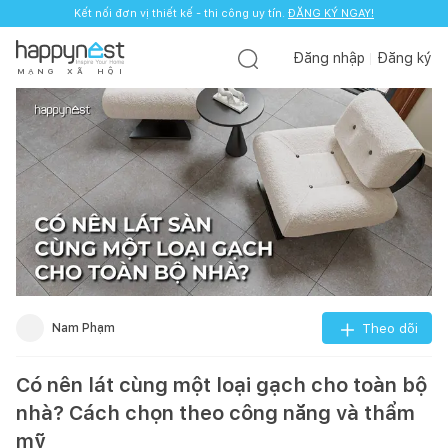
Kết nối đơn vị thiết kế - thi công uy tín.
ĐĂNG KÝ NGAY!
Đăng nhập
Đăng ký
M
Ạ
N
G
X
Ã
H
Ộ
I
Nam Phạm
Theo dõi
Có nên lát cùng một loại gạch cho toàn bộ
nhà? Cách chọn theo công năng và thẩm
mỹ