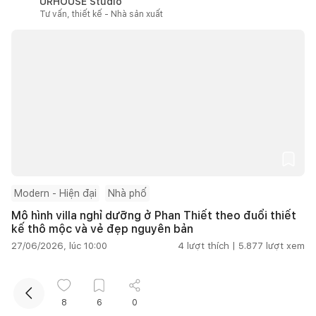
URHOUSE Studio
Tư vấn, thiết kế - Nhà sản xuất
Kết nối thiết kế, thi công
Mua sắm hoàn thiện nhà
Modern - Hiện đại
Nhà phố
Mô hình villa nghỉ dưỡng ở Phan Thiết theo đuổi thiết
kế thô mộc và vẻ đẹp nguyên bản
27/06/2026, lúc 10:00
4
lượt thích |
5.877
lượt xem
SPACE PLUS
Tư vấn, thiết kế - Nhà thầu
8
6
0