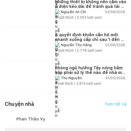
Những thiết bị không nên cắm vào
ổ điện kéo dài để tránh quá tải và
chập cháy trong nhà
02/06/2026,
Nguyễn An Chi
9
lượt thích |
3.353
lượt xem
5 quyết định khiến căn hộ mới
nhanh xuống cấp chỉ sau 1 đến 2
năm
01/06/2026,
Nguyễn Thu Hằng
5
lượt thích |
2.776
lượt xem
Phòng ngủ hướng Tây nóng hầm
hập phải xử lý thế nào để nhà mát
hơn?
31/05/2026,
Thu Nguyễn
1
lượt thích |
3.814
lượt xem
Chuyện nhà
Xem tất cả
Phan Thảo Vy