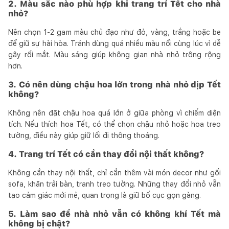
2. Màu sắc nào phù hợp khi trang trí Tết cho nhà
nhỏ?
Nên chọn 1-2 gam màu chủ đạo như đỏ, vàng, trắng hoặc be
để giữ sự hài hòa. Tránh dùng quá nhiều màu nổi cùng lúc vì dễ
gây rối mắt. Màu sáng giúp không gian nhà nhỏ trông rộng
hơn.
3. Có nên dùng chậu hoa lớn trong nhà nhỏ dịp Tết
không?
Không nên đặt chậu hoa quá lớn ở giữa phòng vì chiếm diện
tích. Nếu thích hoa Tết, có thể chọn chậu nhỏ hoặc hoa treo
tường, điều này giúp giữ lối đi thông thoáng.
4. Trang trí Tết có cần thay đổi nội thất không?
Không cần thay nội thất, chỉ cần thêm vài món decor như gối
sofa, khăn trải bàn, tranh treo tường. Những thay đổi nhỏ vẫn
tạo cảm giác mới mẻ, quan trọng là giữ bố cục gọn gàng.
5. Làm sao để nhà nhỏ vẫn có không khí Tết mà
không bị chật?