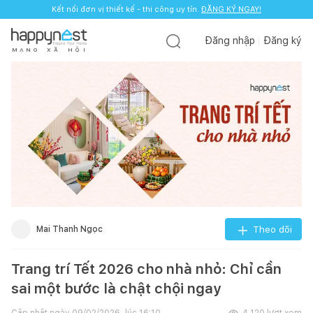
Kết nối đơn vị thiết kế - thi công uy tín.
ĐĂNG KÝ NGAY!
Đăng nhập
Đăng ký
M
Ạ
N
G
X
Ã
H
Ộ
I
Mai Thanh Ngọc
Theo dõi
Trang trí Tết 2026 cho nhà nhỏ: Chỉ cần
sai một bước là chật chội ngay
Cập nhật ngày
09/02/2026, lúc 16:10
4.120
lượt xem