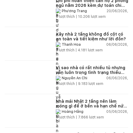
Chi phí hoàn thiện căn hộ 2 phòng
ngủ năm 2026 kèm dự toán chi
tiết và ví dụ thực tế
20/06/2026,
Phương Trang
5
lượt thích |
10.206
lượt xem
Xây nhà 2 tầng không đổ cột có
an toàn và tiết kiệm như lời đồn?
06/06/2026,
Thanh Hoa
2
lượt thích |
4.181
lượt xem
Vì sao nhà có rất nhiều tủ nhưng
vẫn luôn trong tình trạng thiếu
chỗ chứa đồ?
06/06/2026,
Nguyễn An Chi
5
lượt thích |
9.183
lượt xem
Nhà mái Nhật 2 tầng nên làm
móng gì để ở bền và hạn chế nứt
lún?
05/06/2026,
Hoàng Hằng
5
lượt thích |
7.866
lượt xem