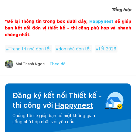
Tổng hợp
*Để lại thông tin trong box dưới đây,
Happynest
sẽ giúp
bạn kết nối đơn vị thiết kế - thi công phù hợp và nhanh
chóng nhất.
#
Trang trí nhà đón tết
#
dọn nhà đón tết
#
tết 2026
Theo dõi
Mai Thanh Ngọc
Đăng ký kết nối Thiết kế -
thi công với
Happynest
Chúng tôi sẽ giúp bạn có một không gian
sống phù hợp nhất với yêu cầu