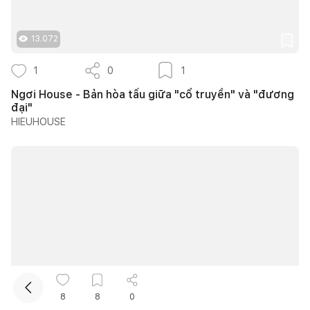
13.072
1
0
1
Ngơi House - Bản hòa tấu giữa "cổ truyền" và "đương
đại"
HIEUHOUSE
Kết nối thiết kế, thi công
Mua sắm hoàn thiện nhà
10.363
8
8
0
4
0
3