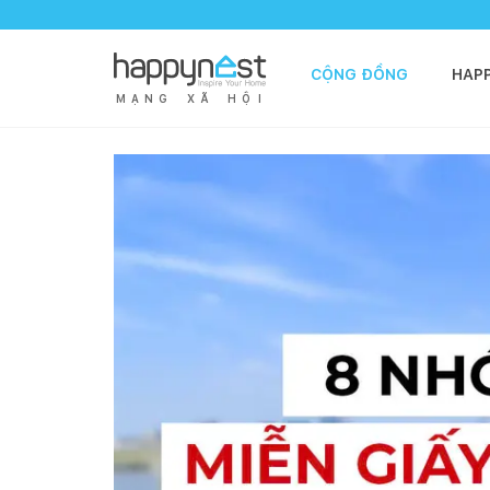
CỘNG ĐỒNG
HAP
M
Ạ
N
G
X
Ã
H
Ộ
I