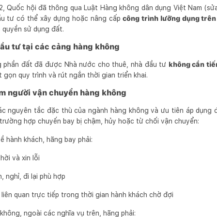
12, Quốc hội đã thông qua Luật Hàng không dân dụng Việt Nam (sửa
đầu tư có thể xây dựng hoặc nâng cấp
công trình lưỡng dụng trê
n quyền sử dụng đất.
đầu tư tại các cảng hàng không
g phần đất đã được Nhà nước cho thuê, nhà đầu tư
không cần tiế
út gọn quy trình và rút ngắn thời gian triển khai.
ệm người vận chuyển hàng không
các nguyên tắc đặc thù của ngành hàng không và ưu tiên áp dụng 
c trường hợp chuyến bay bị chậm, hủy hoặc từ chối vận chuyển:
ề hành khách, hãng bay phải:
ời và xin lỗi
 nghỉ, đi lại phù hợp
í liên quan trực tiếp trong thời gian hành khách chờ đợi
không, ngoài các nghĩa vụ trên, hãng phải: