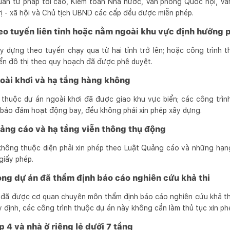
uan tư pháp tối cao, Kiểm toán Nhà nước, Văn phòng Quốc hội, Vă
rị - xã hội và Chủ tịch UBND các cấp đều được miễn phép.
o tuyến liên tỉnh hoặc nằm ngoài khu vực định hướng ph
y dựng theo tuyến chạy qua từ hai tỉnh trở lên; hoặc công trình 
iển đô thị theo quy hoạch đã được phê duyệt.
oài khơi và hạ tầng hàng không
 thuộc dự án ngoài khơi đã được giao khu vực biển; các công trì
bảo đảm hoạt động bay, đều không phải xin phép xây dựng.
ảng cáo và hạ tầng viễn thông thụ động
không thuộc diện phải xin phép theo Luật Quảng cáo và những hạng
giấy phép.
ong dự án đã thẩm định báo cáo nghiên cứu khả thi
 đã được cơ quan chuyên môn thẩm định báo cáo nghiên cứu khả thi
 định, các công trình thuộc dự án này không cần làm thủ tục xin ph
 4 và nhà ở riêng lẻ dưới 7 tầng