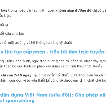
bên trong hoặc cải tạo mặt ngoài
không giáp đường đô thị có yê
u kiện:
 năng
ết cấu chịu lực
 nổ, môi trường và hệ thống hạ tầng kỹ thuật
a thủ tục cấp phép - tiến tới làm trực tuyến
g Trần Hồng Minh, nghị định hướng dẫn thi hành sẽ được xây d
ển toàn bộ quy trình xin phép xây dựng sang hình thức trực tuyến.
n
chỉ còn 7-10 ngày
, giúp rút ngắn tối thiểu 30% thời gian và chi
 nhiệm của đơn vị tư vấn thiết kế cũng sẽ được quy định chặt chẽ 
dân dụng Việt Nam (sửa đổi): Cho phép xâ
đất quốc phòng