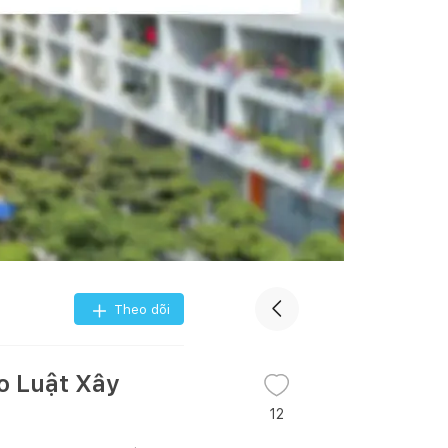
Theo dõi
o Luật Xây
12