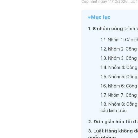
Cập nhật ngày
11/12/2025, lúc 1
Mục lục
1
.
8 nhóm công trình 
1
.
1
.
Nhóm 1: Các cô
1
.
2
.
Nhóm 2: Công 
1
.
3
.
Nhóm 3: Công t
1
.
4
.
Nhóm 4: Công 
1
.
5
.
Nhóm 5: Công 
1
.
6
.
Nhóm 6: Công t
1
.
7
.
Nhóm 7: Công t
1
.
8
.
Nhóm 8: Công 
cầu kiến trúc
2
.
Đơn giản hóa tối đ
3
.
Luật Hàng không dâ
quốc phòng