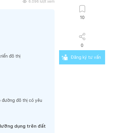
6.096
lượt xem
10
0
riển đô thị
Đăng ký tư vấn
p đường đô thị có yêu
 lưỡng dụng trên đất