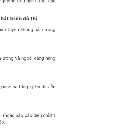
n phòng Chủ tịch nước, các
át triển đô thị
theo tuyến không nằm trong
nh trong và ngoài cảng hàng
 mục hạ tầng kỹ thuật viễn
 (hoặc báo cáo điều chỉnh)
ép.