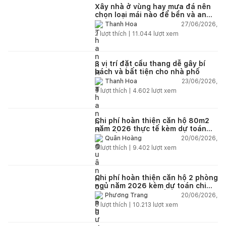
Xây nhà ở vùng hay mưa đá nên
chọn loại mái nào để bền và an
toàn?
27/06/2026,
Thanh Hoa
2
lượt thích |
11.044
lượt xem
3 vị trí đặt cầu thang dễ gây bí
bách và bất tiện cho nhà phố
23/06/2026,
Thanh Hoa
5
lượt thích |
4.602
lượt xem
Chi phí hoàn thiện căn hộ 80m2
năm 2026 thực tế kèm dự toán
chi tiết từng hạng mục
20/06/2026,
Quân Hoàng
9
lượt thích |
9.402
lượt xem
Chi phí hoàn thiện căn hộ 2 phòng
ngủ năm 2026 kèm dự toán chi
tiết và ví dụ thực tế
20/06/2026,
Phương Trang
5
lượt thích |
10.213
lượt xem