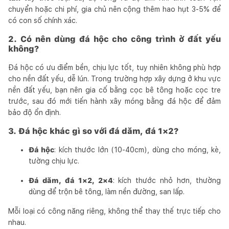
chuyển hoặc chi phí, gia chủ nên cộng thêm hao hụt 3-5% để
có con số chính xác.
2. Có nên dùng đá hộc cho công trình ở đất yếu
không?
Đá hộc có ưu điểm bền, chịu lực tốt, tuy nhiên không phù hợp
cho nền đất yếu, dễ lún. Trong trường hợp xây dựng ở khu vực
nền đất yếu, bạn nên gia cố bằng cọc bê tông hoặc cọc tre
trước, sau đó mới tiến hành xây móng bằng đá hộc để đảm
bảo độ ổn định.
3. Đá hộc khác gì so với đá dăm, đá 1×2?
Đá hộc
: kích thước lớn (10-40cm), dùng cho móng, kè,
tường chịu lực.
Đá dăm, đá 1×2, 2×4
: kích thước nhỏ hơn, thường
dùng để trộn bê tông, làm nền đường, san lấp.
Mỗi loại có công năng riêng, không thể thay thế trực tiếp cho
nhau.