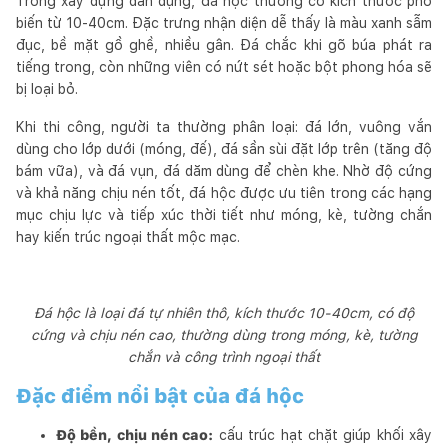
Trong xây dựng dân dụng, đá hộc thường có kích thước phổ
biến từ 10-40cm. Đặc trưng nhận diện dễ thấy là màu xanh sẫm
đục, bề mặt gồ ghề, nhiều gân. Đá chắc khi gõ búa phát ra
tiếng trong, còn những viên có nứt sét hoặc bột phong hóa sẽ
bị loại bỏ.
Khi thi công, người ta thường phân loại: đá lớn, vuông vắn
dùng cho lớp dưới (móng, đế), đá sần sùi đặt lớp trên (tăng độ
bám vữa), và đá vụn, đá dăm dùng để chèn khe. Nhờ độ cứng
và khả năng chịu nén tốt, đá hộc được ưu tiên trong các hạng
mục chịu lực và tiếp xúc thời tiết như móng, kè, tường chắn
hay kiến trúc ngoại thất mộc mạc.
Đá hộc là loại đá tự nhiên thô, kích thước 10-40cm, có độ
cứng và chịu nén cao, thường dùng trong móng, kè, tường
chắn và công trình ngoại thất
Đặc điểm nổi bật của đá hộc
Độ bền, chịu nén cao:
cấu trúc hạt chặt giúp khối xây