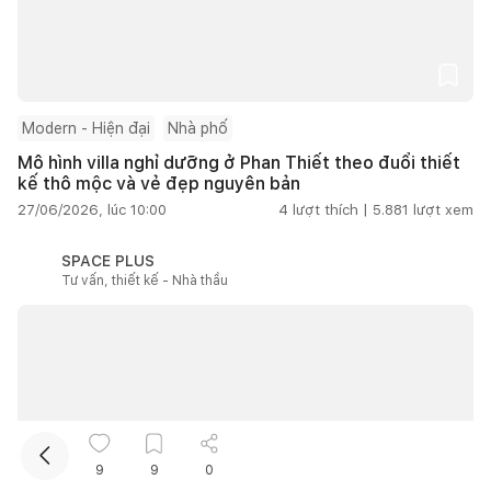
Modern - Hiện đại
Nhà phố
Mô hình villa nghỉ dưỡng ở Phan Thiết theo đuổi thiết
kế thô mộc và vẻ đẹp nguyên bản
27/06/2026, lúc 10:00
4
lượt thích |
5.881
lượt xem
Kết nối thiết kế, thi công
SPACE PLUS
Tư vấn, thiết kế - Nhà thầu
Mua sắm hoàn thiện nhà
9
9
0