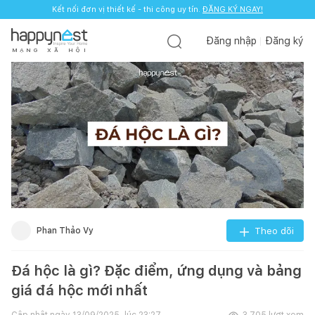
Kết nối đơn vị thiết kế - thi công uy tín.
ĐĂNG KÝ NGAY!
Đăng nhập
Đăng ký
M
Ạ
N
G
X
Ã
H
Ộ
I
Phan Thảo Vy
Theo dõi
Đá hộc là gì? Đặc điểm, ứng dụng và bảng
giá đá hộc mới nhất
Cập nhật ngày
13/09/2025, lúc 23:27
3.705
lượt xem