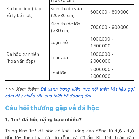
(10×20 cm)
Đá hộc đẽo (đập,
Kích thước vừa
600.000 - 800.000
xử lý bề mặt)
(20×30 cm)
Kích thước lớn
700.000 - 900.000
(>30 cm)
1.000.000 -
Loại nhỏ
1.500.000
Đá hộc tự nhiên
1.000.000 -
Loại vừa
(hoa văn đẹp)
2.000.000
2.000.000 -
Loại lớn
3.000.000
>>>
Xem thêm:
Đá xanh trong kiến trúc nội thất: Vật liệu gợi
cảm đầy chiều sâu của thiết kế đương đại
Câu hỏi thường gặp về đá hộc
1. 1m³ đá hộc nặng bao nhiêu?
Trung bình 1m³ đá hộc có khối lượng dao động từ
1,6 - 1,8
tấn
tùy theo loại đá, độ rỗng và độ ẩm. Khi tính toán vận