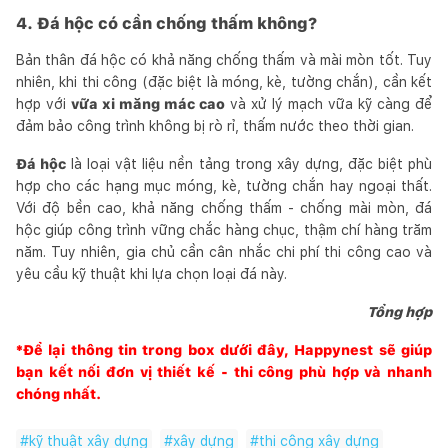
4. Đá hộc có cần chống thấm không?
Bản thân đá hộc có khả năng chống thấm và mài mòn tốt. Tuy
nhiên, khi thi công (đặc biệt là móng, kè, tường chắn), cần kết
hợp với
vữa xi măng mác cao
và xử lý mạch vữa kỹ càng để
đảm bảo công trình không bị rò rỉ, thấm nước theo thời gian.
Đá hộc
là loại vật liệu nền tảng trong xây dựng, đặc biệt phù
hợp cho các hạng mục móng, kè, tường chắn hay ngoại thất.
Với độ bền cao, khả năng chống thấm - chống mài mòn, đá
hộc giúp công trình vững chắc hàng chục, thậm chí hàng trăm
năm. Tuy nhiên, gia chủ cần cân nhắc chi phí thi công cao và
yêu cầu kỹ thuật khi lựa chọn loại đá này.
Tổng hợp
*Để lại thông tin trong box dưới đây,
Happynest
sẽ giúp
bạn kết nối đơn vị thiết kế - thi công phù hợp và nhanh
chóng nhất.
#
kỹ thuật xây dựng
#
xây dựng
#
thi công xây dựng