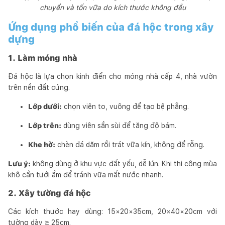
chuyển và tốn vữa do kích thước không đều
Ứng dụng phổ biến của đá hộc trong xây
dựng
1. Làm móng nhà
Đá hộc là lựa chọn kinh điển cho móng nhà cấp 4, nhà vườn
trên nền đất cứng.
Lớp dưới:
chọn viên to, vuông để tạo bệ phẳng.
Lớp trên:
dùng viên sần sùi để tăng độ bám.
Khe hở:
chèn đá dăm rồi trát vữa kín, không để rỗng.
Lưu ý:
không dùng ở khu vực đất yếu, dễ lún. Khi thi công mùa
khô cần tưới ẩm để tránh vữa mất nước nhanh.
2. Xây tường đá hộc
Các kích thước hay dùng: 15×20×35cm, 20×40×20cm với
tường dày ≥ 25cm.