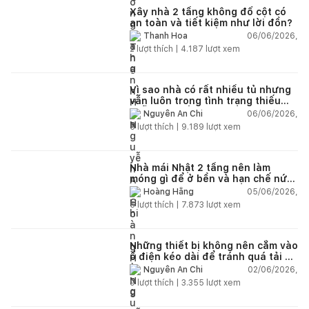
Xây nhà 2 tầng không đổ cột có
an toàn và tiết kiệm như lời đồn?
06/06/2026,
Thanh Hoa
2
lượt thích |
4.187
lượt xem
Vì sao nhà có rất nhiều tủ nhưng
vẫn luôn trong tình trạng thiếu
chỗ chứa đồ?
06/06/2026,
Nguyễn An Chi
5
lượt thích |
9.189
lượt xem
Nhà mái Nhật 2 tầng nên làm
móng gì để ở bền và hạn chế nứt
lún?
05/06/2026,
Hoàng Hằng
5
lượt thích |
7.873
lượt xem
Những thiết bị không nên cắm vào
ổ điện kéo dài để tránh quá tải và
chập cháy trong nhà
02/06/2026,
Nguyễn An Chi
9
lượt thích |
3.355
lượt xem