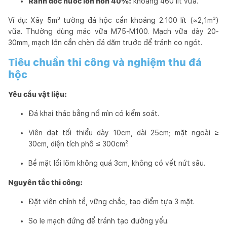
Rãnh dốc nước lớn hơn 40%:
khoảng 460 lít vữa.
Ví dụ: Xây 5m³ tường đá hộc cần khoảng 2.100 lít (≈2,1m³)
vữa. Thường dùng mác vữa M75-M100. Mạch vữa dày 20-
30mm, mạch lớn cần chèn đá dăm trước để tránh co ngót.
Tiêu chuẩn thi công và nghiệm thu đá
hộc
Yêu cầu vật liệu:
Đá khai thác bằng nổ mìn có kiểm soát.
Viên đạt tối thiểu dày 10cm, dài 25cm; mặt ngoài ≥
30cm, diện tích phô ≤ 300cm².
Bề mặt lồi lõm không quá 3cm, không có vết nứt sâu.
Nguyên tắc thi công:
Đặt viên chỉnh tề, vững chắc, tạo điểm tựa 3 mặt.
So le mạch đứng để tránh tạo đường yếu.