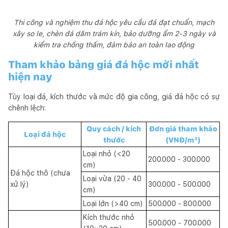
Thi công và nghiệm thu đá hộc yêu cầu đá đạt chuẩn, mạch
xây so le, chèn đá dăm trám kín, bảo dưỡng ẩm 2-3 ngày và
kiểm tra chống thấm, đảm bảo an toàn lao động
Tham khảo bảng giá đá hộc mới nhất
hiện nay
Tùy loại đá, kích thước và mức độ gia công, giá đá hộc có sự
chênh lệch:
Quy cách / kích
Đơn giá tham khảo
Loại đá hộc
thước
(VNĐ/m³)
Loại nhỏ (<20
200.000 - 300.000
cm)
Đá hộc thô (chưa
Loại vừa (20 - 40
xử lý)
300.000 - 500.000
cm)
Loại lớn (>40 cm)
500.000 - 800.000
Kích thước nhỏ
500.000 - 700.000