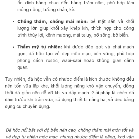
ổn định hàng chục đến hàng trăm năm, phù hợp làm
móng nông, tường chắn, kè.
Chống thấm, chống mài mòn:
bề mặt sần và khối
lượng lớn giúp khối xây khép kín, thích hợp cho công
trình thủy lợi, kênh mương, mái taluy, bờ sông, bờ biển.
Thẩm mỹ tự nhiên:
khi được đẽo gọt và chải mạch
gọn, đá hộc tạo vẻ đẹp mộc mạc, bền vững, phù hợp
phong cách rustic, wabi-sabi hoặc không gian cảnh
quan.
Tuy nhiên, đá hộc vẫn có nhược điểm là
kích thước không đều
nên tốn vữa lấp khe, khối lượng nặng khó vận chuyển, đồng
thời đá giòn nên dễ vỡ khi va đập mạnh. Giải pháp là chèn đá
dăm trước khi trám vữa, sử dụng thiết bị nâng hạ, và đẽo bằng
dụng cụ chuyên dụng.
Đá hộc nổi bật với độ bền nén cao, chống thấm mài mòn tốt và
vẻ đẹp tự nhiên mộc mạc, nhưng nhược điểm là nặng, khó vận