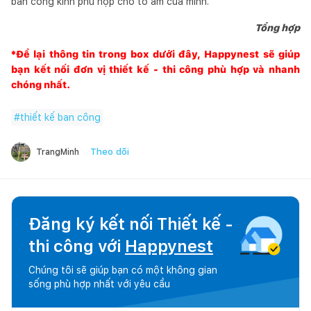
ban công kính phù hợp cho tổ ấm của mình.
Tổng hợp
*Để lại thông tin trong box dưới đây,
Happynest
sẽ giúp
bạn kết nối đơn vị thiết kế - thi công phù hợp và nhanh
chóng nhất.
#
thiết kế ban công
Theo dõi
TrangMinh
Đăng ký kết nối Thiết kế -
thi công với
Happynest
Chúng tôi sẽ giúp bạn có một không gian
sống phù hợp nhất với yêu cầu