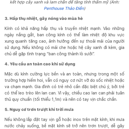
kết hợp cây xanh và lam chắn để tăng tính thẩm mỹ (Ảnh:
Penthouse Thảo Điền
)
3. Hấp thụ nhiệt, gây nóng vào mùa hè
Kính có khả năng hấp thụ và truyền nhiệt mạnh. Vào những
ngày nắng gắt, ban công kính có thể làm nhiệt độ khu vực
xung quanh tăng cao, ảnh hưởng đến sự thoải mái của người
sử dụng. Nếu không có mái che hoặc hệ cây xanh đi kèm, gia
chủ dễ gặp tình trạng “ban công thành lò sưởi”.
4. Yêu cầu an toàn cao khi sử dụng
Mặc dù kính cường lực bền và an toàn, nhưng trong một số
trường hợp hiếm hoi, vẫn có nguy cơ nứt vỡ do sốc nhiệt hoặc
va chạm mạnh. Gia đình có trẻ nhỏ cần đặc biệt chú ý, bởi trẻ
có thể leo trèo lên lan can. Vì vậy, chiều cao lan can phải tuân
thủ quy chuẩn (tối thiểu 1,1m) và nên có tay vịn chắc chắn.
5. Nguy cơ trơn trượt khi trời mưa
Nếu không lắp đặt tay vịn gỗ hoặc inox trên mặt kính, khi mưa
nước chảy xuống, bề mặt kính sẽ trở nên trơn trượt, dễ gây