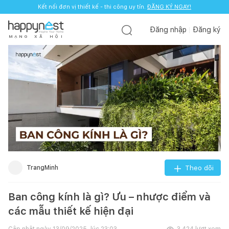
Kết nối đơn vị thiết kế - thi công uy tín.
ĐĂNG KÝ NGAY!
Đăng nhập
Đăng ký
M
Ạ
N
G
X
Ã
H
Ộ
I
TrangMinh
Theo dõi
Ban công kính là gì? Ưu – nhược điểm và
các mẫu thiết kế hiện đại
Cập nhật ngày
13/09/2025, lúc 23:03
3.424
lượt xem