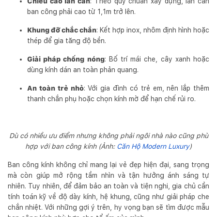
Chiều cao lan can
: Theo quy chuẩn xây dựng, lan can
ban công phải cao từ 1,1m trở lên.
Khung đỡ chắc chắn
: Kết hợp inox, nhôm định hình hoặc
thép để gia tăng độ bền.
Giải pháp chống nóng
: Bố trí mái che, cây xanh hoặc
dùng kính dán an toàn phản quang.
An toàn trẻ nhỏ
: Với gia đình có trẻ em, nên lắp thêm
thanh chắn phụ hoặc chọn kính mờ để hạn chế rủi ro.
Dù có nhiều ưu điểm nhưng không phải ngôi nhà nào cũng phù
hợp với ban công kính (Ảnh:
Căn Hộ Modern Luxury
)
Ban công kính không chỉ mang lại vẻ đẹp hiện đại, sang trọng
mà còn giúp mở rộng tầm nhìn và tận hưởng ánh sáng tự
nhiên. Tuy nhiên, để đảm bảo an toàn và tiện nghi, gia chủ cần
tính toán kỹ về độ dày kính, hệ khung, cũng như giải pháp che
chắn nhiệt. Với những gợi ý trên, hy vọng bạn sẽ tìm được mẫu