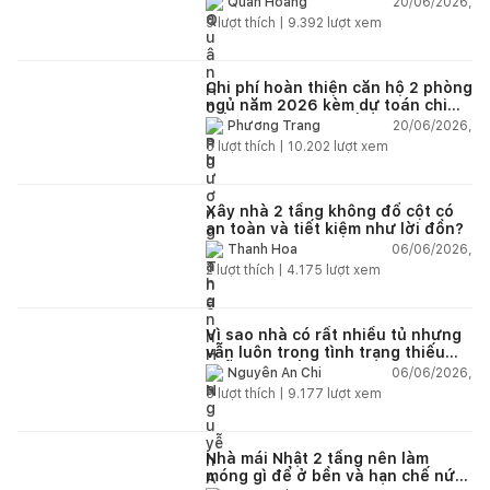
20/06/2026,
Quân Hoàng
9
lượt thích |
9.392
lượt xem
Chi phí hoàn thiện căn hộ 2 phòng
ngủ năm 2026 kèm dự toán chi
tiết và ví dụ thực tế
20/06/2026,
Phương Trang
5
lượt thích |
10.202
lượt xem
Xây nhà 2 tầng không đổ cột có
an toàn và tiết kiệm như lời đồn?
06/06/2026,
Thanh Hoa
2
lượt thích |
4.175
lượt xem
Vì sao nhà có rất nhiều tủ nhưng
vẫn luôn trong tình trạng thiếu
chỗ chứa đồ?
06/06/2026,
Nguyễn An Chi
5
lượt thích |
9.177
lượt xem
Nhà mái Nhật 2 tầng nên làm
móng gì để ở bền và hạn chế nứt