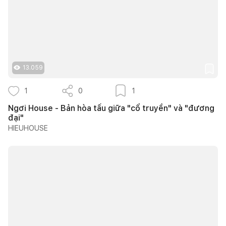
13.059
1
0
1
Ngơi House - Bản hòa tấu giữa "cổ truyền" và "đương
đại"
HIEUHOUSE