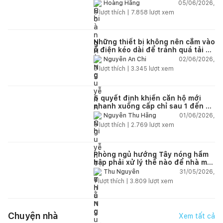
lún?
05/06/2026,
Hoàng Hằng
5
lượt thích |
7.858
lượt xem
Những thiết bị không nên cắm vào
ổ điện kéo dài để tránh quá tải và
chập cháy trong nhà
02/06/2026,
Nguyễn An Chi
9
lượt thích |
3.345
lượt xem
5 quyết định khiến căn hộ mới
nhanh xuống cấp chỉ sau 1 đến 2
năm
01/06/2026,
Nguyễn Thu Hằng
5
lượt thích |
2.769
lượt xem
Phòng ngủ hướng Tây nóng hầm
hập phải xử lý thế nào để nhà mát
hơn?
31/05/2026,
Thu Nguyễn
1
lượt thích |
3.809
lượt xem
Chuyện nhà
Xem tất cả