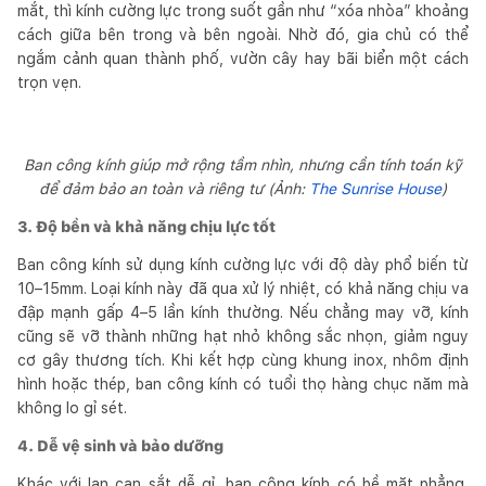
mắt, thì kính cường lực trong suốt gần như “xóa nhòa” khoảng
cách giữa bên trong và bên ngoài. Nhờ đó, gia chủ có thể
ngắm cảnh quan thành phố, vườn cây hay bãi biển một cách
trọn vẹn.
Ban công kính giúp mở rộng tầm nhìn, nhưng cần tính toán kỹ
để đảm bảo an toàn và riêng tư (Ảnh:
The Sunrise House
)
3. Độ bền và khả năng chịu lực tốt
Ban công kính sử dụng kính cường lực với độ dày phổ biến từ
10–15mm. Loại kính này đã qua xử lý nhiệt, có khả năng chịu va
đập mạnh gấp 4–5 lần kính thường. Nếu chẳng may vỡ, kính
cũng sẽ vỡ thành những hạt nhỏ không sắc nhọn, giảm nguy
cơ gây thương tích. Khi kết hợp cùng khung inox, nhôm định
hình hoặc thép, ban công kính có tuổi thọ hàng chục năm mà
không lo gỉ sét.
4. Dễ vệ sinh và bảo dưỡng
Khác với lan can sắt dễ gỉ, ban công kính có bề mặt phẳng,