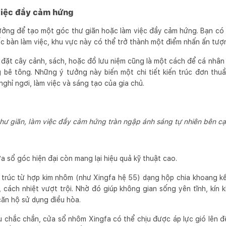
việc đầy cảm hứng
tưởng để tạo một góc thư giãn hoặc làm việc đầy cảm hứng. Bạn có
ếc bàn làm việc, khu vực này có thể trở thành một điểm nhấn ấn tư
 đặt cây cảnh, sách, hoặc đồ lưu niệm cũng là một cách để cá nhân
 bê tông. Những ý tưởng này biến một chi tiết kiến trúc đơn thu
nghỉ ngơi, làm việc và sáng tạo của gia chủ.
thư giãn, làm việc đầy cảm hứng tràn ngập ánh sáng tự nhiên bên c
ửa sổ góc hiện đại còn mang lại hiệu quả kỹ thuật cao.
trúc từ hợp kim nhôm (như Xingfa hệ 55) dạng hộp chia khoang k
cách nhiệt vượt trội. Nhờ đó giúp không gian sống yên tĩnh, kín k
 căn hộ sử dụng điều hòa.
u chắc chắn, cửa sổ nhôm Xingfa có thể chịu được áp lực gió lên 