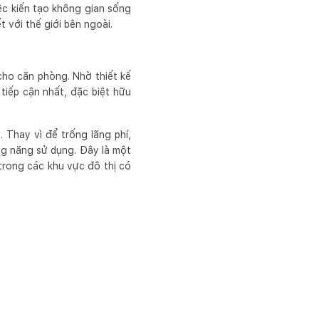
ệc kiến tạo không gian sống
 với thế giới bên ngoài.
cho căn phòng. Nhờ thiết kế
iếp cận nhất, đặc biệt hữu
Thay vì để trống lãng phí,
g năng sử dụng. Đây là một
 trong các khu vực đô thị có