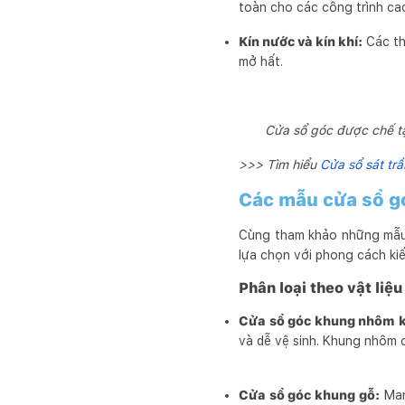
toàn cho các công trình ca
Kín nước và kín khí:
Các th
mở hất.
Cửa sổ góc được chế tạo
>>> Tìm hiểu
Cửa sổ sát trầ
Các mẫu cửa sổ g
Cùng tham khảo những mẫu c
lựa chọn với phong cách ki
Phân loại theo vật liệ
Cửa sổ góc khung nhôm k
và dễ vệ sinh. Khung nhôm c
Cửa sổ góc khung gỗ:
Mang