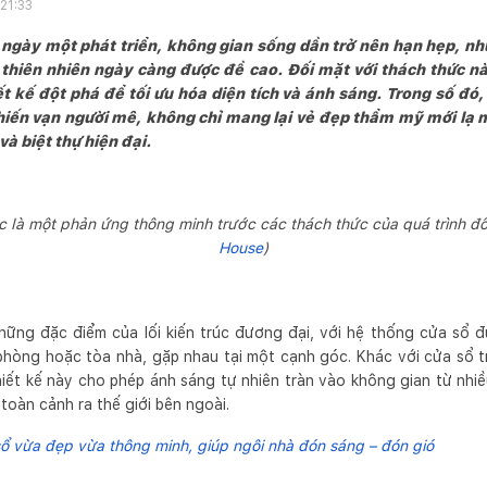
21:33
 ngày một phát triển, không gian sống dần trở nên hạn hẹp, n
i thiên nhiên ngày càng được đề cao. Đối mặt với thách thức nà
t kế đột phá để tối ưu hóa diện tích và ánh sáng. Trong số đó,
hiến vạn người mê, không chỉ mang lại vẻ đẹp thẩm mỹ mới lạ m
à biệt thự hiện đại.
c là một phản ứng thông minh trước các thách thức của quá trình đô
House
)
ững đặc điểm của lối kiến trúc đương đại, với hệ thống cửa sổ đ
phòng hoặc tòa nhà, gặp nhau tại một cạnh góc. Khác với cửa sổ tr
iết kế này cho phép ánh sáng tự nhiên tràn vào không gian từ nhi
toàn cảnh ra thế giới bên ngoài.
sổ vừa đẹp vừa thông minh, giúp ngôi nhà đón sáng – đón gió