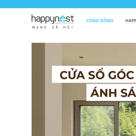
CỘNG ĐỒNG
HAP
M
Ạ
N
G
X
Ã
H
Ộ
I