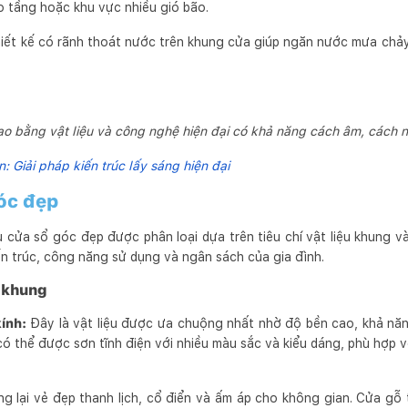
o tầng hoặc khu vực nhiều gió bão.
iết kế có rãnh thoát nước trên khung cửa giúp ngăn nước mưa chảy
 bằng vật liệu và công nghệ hiện đại có khả năng cách âm, cách nhi
n: Giải pháp kiến trúc lấy sáng hiện đại
óc đẹp
ửa sổ góc đẹp được phân loại dựa trên tiêu chí vật liệu khung v
ến trúc, công năng sử dụng và ngân sách của gia đình.
u khung
ính:
Đây là vật liệu được ưa chuộng nhất nhờ độ bền cao, khả n
ó thể được sơn tĩnh điện với nhiều màu sắc và kiểu dáng, phù hợp v
 lại vẻ đẹp thanh lịch, cổ điển và ấm áp cho không gian. Cửa gỗ