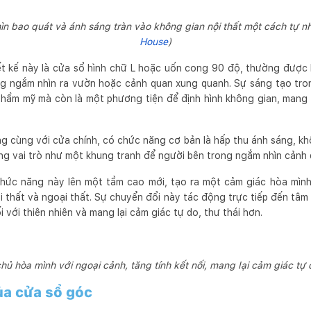
n bao quát và ánh sáng tràn vào không gian nội thất một cách tự n
House
)
iết kế này là cửa sổ hình chữ L hoặc uốn cong 90 độ, thường được 
ng ngắm nhìn ra vườn hoặc cảnh quan xung quanh. Sự sáng tạo tro
 thẩm mỹ mà còn là một phương tiện để định hình không gian, mang 
 cùng với cửa chính, có chức năng cơ bản là hấp thu ánh sáng, khô
ng vai trò như một khung tranh để người bên trong ngắm nhìn cảnh 
hức năng này lên một tầm cao mới, tạo ra một cảm giác hòa mình
i thất và ngoại thất. Sự chuyển đổi này tác động trực tiếp đến tâ
 với thiên nhiên và mang lại cảm giác tự do, thư thái hơn.
hủ hòa mình với ngoại cảnh, tăng tính kết nối, mang lại cảm giác t
ủa cửa sổ góc