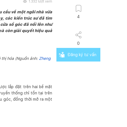
1.332
lượt xem
hu cầu về một ngôi nhà vừa
4
y, các kiến trúc sư đã tìm
 cửa sổ góc đã nổi lên như
à còn giải quyết hiệu quả
0
Đăng ký tư vấn
 thị hóa (Nguồn ảnh:
Zheng
ược lắp đặt trên hai bề mặt
uyền thống chỉ tồn tại trên
ều góc, đồng thời mở ra một