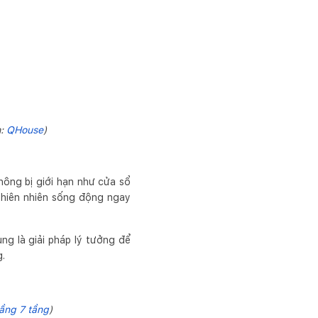
h:
QHouse
)
hông bị giới hạn như cửa sổ
 thiên nhiên sống động ngay
ng là giải pháp lý tưởng để
ng.
ầng 7 tầng
)