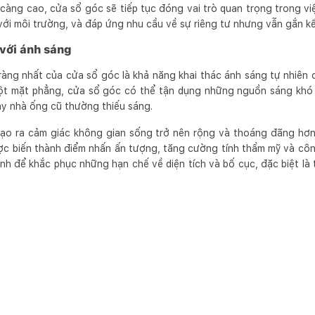
 càng cao, cửa sổ góc sẽ tiếp tục đóng vai trò quan trọng trong vi
với môi trường, và đáp ứng nhu cầu về sự riêng tư nhưng vẫn gắn kết
 với ánh sáng
 ràng nhất của cửa sổ góc là khả năng khai thác ánh sáng tự nhiên 
ột mặt phẳng, cửa sổ góc có thể tận dụng những nguồn sáng khó t
ay nhà ống cũ thường thiếu sáng.
ạo ra cảm giác không gian sống trở nên rộng và thoáng đãng hơn. 
ợc biến thành điểm nhấn ấn tượng, tăng cường tính thẩm mỹ và côn
inh để khắc phục những hạn chế về diện tích và bố cục, đặc biệt là