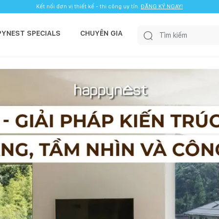
Kết nối đơn vị thiết kế - thi công uy tín.
ĐĂNG KÝ NGAY!
PYNEST SPECIALS
CHUYÊN GIA