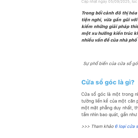
Cập nhật ngày
05/09/2025, lúc 
Trong bối cảnh đô thị hóa
tiện nghi, vừa gần gũi vớ
kiếm những giải pháp thiế
một xu hướng kiến trúc k
nhiều vấn đề của nhà phố v
Sự phổ biến của cửa sổ gó
Cửa sổ góc là gì?
Cửa sổ góc là một trong nh
tường liền kề của một căn 
một mặt phẳng duy nhất, th
tầm nhìn bao quát, gần như 
>>> Tham khảo
6 loại cửa 