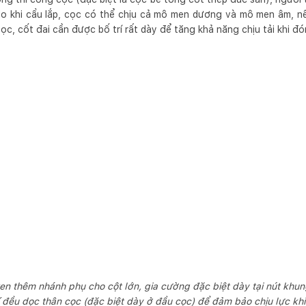
do khi cẩu lắp, cọc có thể chịu cả mô men dương và mô men âm, n
ọc, cốt đai cần được bố trí rất dày để tăng khả năng chịu tải khi đ
 xen thêm nhánh phụ cho cột lớn, gia cường đặc biệt dày tại nút khu
í đều dọc thân cọc (đặc biệt dày ở đầu cọc) để đảm bảo chịu lực khi