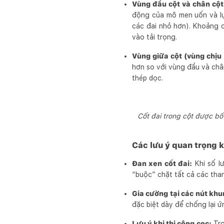
Vùng đầu cột và chân cột 
động của mô men uốn và lự
các đai nhỏ hơn). Khoảng 
vào tải trọng.
Vùng giữa cột (vùng chịu 
hơn so với vùng đầu và châ
thép dọc.
Cốt đai trong cột được bố
Các lưu ý quan trọng kh
Đan xen cốt đai:
Khi số l
“buộc” chặt tất cả các than
Gia cường tại các nút khu
đặc biệt dày để chống lại ứ
Lưu ý khi thi công cọc:
Tro