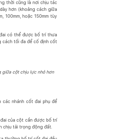
g thời cũng là nơi chịu tác
 dày hơn (khoảng cách giữa
0mm, 100mm, hoặc 150mm tùy
đai có thể được bố trí thưa
 cách tối đa để cố định cốt
 giữa cột chịu lực nhỏ hơn
m các nhánh cốt đai phụ để
 đai của cột cần được bố trí
h chịu tải trọng động đất.
ta thường bố trí cốt đai đều