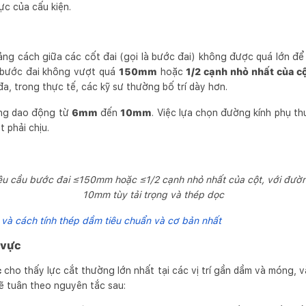
ực của cấu kiện.
ng cách giữa các cốt đai (gọi là bước đai) không được quá lớn để
 bước đai không vượt quá
150mm
hoặc
1/2 cạnh nhỏ nhất của c
i đa, trong thực tế, các kỹ sư thường bố trí dày hơn.
g dao động từ
6mm
đến
10mm
. Việc lựa chọn đường kính phụ t
 phải chịu.
yêu cầu bước đai ≤150mm hoặc ≤1/2 cạnh nhỏ nhất của cột, với đườn
10mm tùy tải trọng và thép dọc
và cách tính thép dầm tiêu chuẩn và cơ bản nhất
 vực
c
cho thấy lực cắt thường lớn nhất tại các vị trí gần dầm và móng, 
sẽ tuân theo nguyên tắc sau: