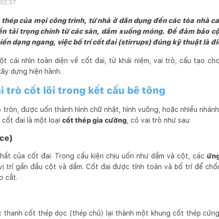
 02:37
 thép của mọi công trình, từ nhà ở dân dụng đến các tòa nhà cao
ền tải trọng chính từ các sàn, dầm xuống móng. Để đảm bảo cộ
 biến dạng ngang, việc bố trí cốt đai (stirrups) đúng kỹ thuật là 
t cái nhìn toàn diện về cốt đai, từ khái niệm, vai trò, cấu tạo c
xây dựng hiện hành.
ai trò cốt lõi trong kết cấu bê tông
p tròn, được uốn thành hình chữ nhật, hình vuông, hoặc nhiều nhán
 cốt đai là một loại
cốt thép gia cường
, có vai trò như sau:
rce)
nhất của cốt đai. Trong cấu kiện chịu uốn như dầm và cột, các
ứng
 vị trí gần đầu cột và dầm. Cốt đai được tính toán và bố trí để chố
o cắt.
ác thanh cốt thép dọc (thép chủ) lại thành một khung cốt thép cứ