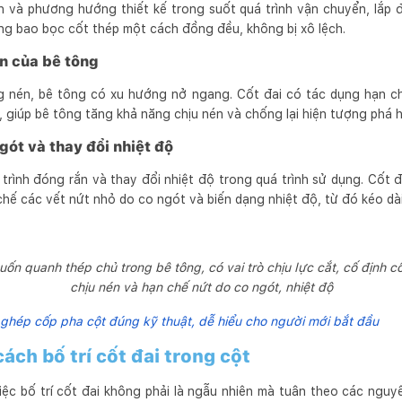
ch và phương hướng thiết kế trong suốt quá trình vận chuyển, lắp 
ng bao bọc cốt thép một cách đồng đều, không bị xô lệch.
n của bê tông
ng nén, bê tông có xu hướng nở ngang. Cốt đai có tác dụng hạn c
 giúp bê tông tăng khả năng chịu nén và chống lại hiện tượng phá h
gót và thay đổi nhiệt độ
trình đóng rắn và thay đổi nhiệt độ trong quá trình sử dụng. Cốt đ
chế các vết nứt nhỏ do co ngót và biến dạng nhiệt độ, từ đó kéo dài
uốn quanh thép chủ trong bê tông, có vai trò chịu lực cắt, cố định 
chịu nén và hạn chế nứt do co ngót, nhiệt độ
hép cốp pha cột đúng kỹ thuật, dễ hiểu cho người mới bắt đầu
ách bố trí cốt đai trong cột
iệc bố trí cốt đai không phải là ngẫu nhiên mà tuân theo các nguy