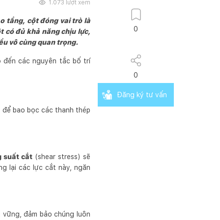
1.073
lượt xem
 tầng, cột đóng vai trò là
0
t có đủ khả năng chịu lực,
điều vô cùng quan trọng.
ho đến các nguyên tắc bố trí
0
Đăng ký tư vấn
h để bao bọc các thanh thép
 suất cắt
(shear stress) sẽ
ng lại các lực cắt này, ngăn
ng vững, đảm bảo chúng luôn