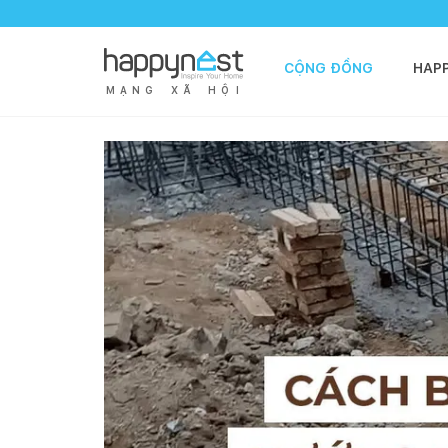
CỘNG ĐỒNG
HAP
M
Ạ
N
G
X
Ã
H
Ộ
I