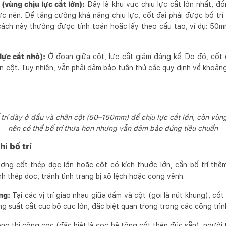
(vùng chịu lực cắt lớn):
Đây là khu vực chịu lực cắt lớn nhất, đồn
c nén. Để tăng cường khả năng chịu lực, cốt đai phải được bố trí
cách này thường được tính toán hoặc lấy theo cấu tạo, ví dụ: 5
lực cắt nhỏ):
Ở đoạn giữa cột, lực cắt giảm đáng kể. Do đó, cốt 
n cột. Tuy nhiên, vẫn phải đảm bảo tuân thủ các quy định về khoảng
 trí dày ở đầu và chân cột (50–150mm) để chịu lực cắt lớn, còn vùng
nên có thể bố trí thưa hơn nhưng vẫn đảm bảo đúng tiêu chuẩn
i bố trí
ượng cốt thép dọc lớn hoặc cột có kích thước lớn, cần bố trí thê
h thép dọc, tránh tình trạng bị xô lệch hoặc cong vênh.
ng:
Tại các vị trí giao nhau giữa dầm và cột (gọi là nút khung), cốt
ng suất cắt cục bộ cực lớn, đặc biệt quan trọng trong các công trìn
ng thi công cọc (đặc biệt là cọc bê tông cốt thép đúc sẵn), người 