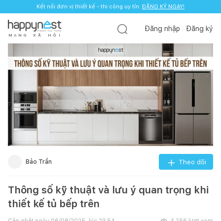
Kết nối đơn vị thiết kế - thi công uy tín.
ĐĂNG KÝ NGAY!
Đăng nhập
Đăng ký
M
Ạ
N
G
X
Ã
H
Ộ
I
Bảo Trần
Theo dõi
Thông số kỹ thuật và lưu ý quan trọng khi
thiết kế tủ bếp trên
Cập nhật ngày
06/08/2025, lúc 23:54
4.256
lượt xem