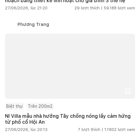
hoạch bằng thiết kế linh hoạt cho gia đình 3 thế hệ
27/06/2026, lúc 21:20
29
lượt thích |
59.188
lượt xem
Phương Trang
Biệt thự
Trên 200m2
NI Villa mẫu nhà hướng Tây chống nóng lấy cảm hứng
từ phố cổ Hội An
27/06/2026, lúc 20:13
7
lượt thích |
17.802
lượt xem