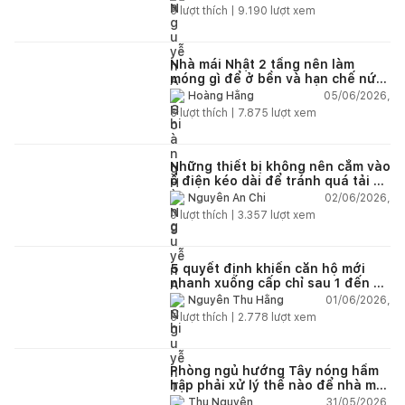
5
lượt thích |
9.190
lượt xem
Nhà mái Nhật 2 tầng nên làm
móng gì để ở bền và hạn chế nứt
lún?
05/06/2026,
Hoàng Hằng
5
lượt thích |
7.875
lượt xem
Những thiết bị không nên cắm vào
ổ điện kéo dài để tránh quá tải và
chập cháy trong nhà
02/06/2026,
Nguyễn An Chi
9
lượt thích |
3.357
lượt xem
5 quyết định khiến căn hộ mới
nhanh xuống cấp chỉ sau 1 đến 2
năm
01/06/2026,
Nguyễn Thu Hằng
5
lượt thích |
2.778
lượt xem
Phòng ngủ hướng Tây nóng hầm
hập phải xử lý thế nào để nhà mát
hơn?
31/05/2026,
Thu Nguyễn