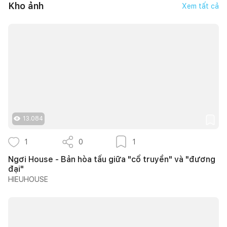
Kho ảnh
Xem tất cả
13.084
1
0
1
Ngơi House - Bản hòa tấu giữa "cổ truyền" và "đương
đại"
HIEUHOUSE