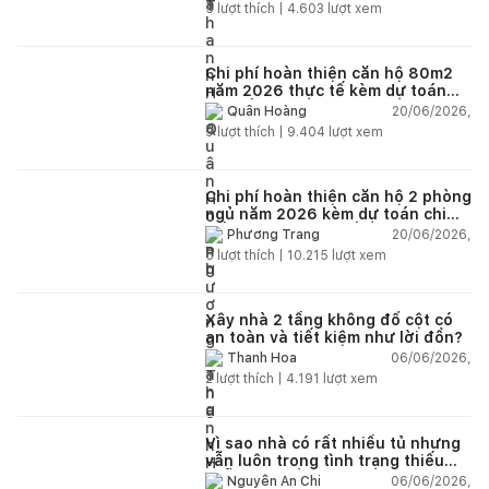
5
lượt thích |
4.603
lượt xem
Chi phí hoàn thiện căn hộ 80m2
năm 2026 thực tế kèm dự toán
chi tiết từng hạng mục
20/06/2026,
Quân Hoàng
9
lượt thích |
9.404
lượt xem
Chi phí hoàn thiện căn hộ 2 phòng
ngủ năm 2026 kèm dự toán chi
tiết và ví dụ thực tế
20/06/2026,
Phương Trang
5
lượt thích |
10.215
lượt xem
Xây nhà 2 tầng không đổ cột có
an toàn và tiết kiệm như lời đồn?
06/06/2026,
Thanh Hoa
2
lượt thích |
4.191
lượt xem
Vì sao nhà có rất nhiều tủ nhưng
vẫn luôn trong tình trạng thiếu
chỗ chứa đồ?
06/06/2026,
Nguyễn An Chi