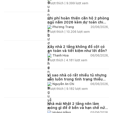
9
lượt thích |
9.399
lượt xem
Chi phí hoàn thiện căn hộ 2 phòng
ngủ năm 2026 kèm dự toán chi
tiết và ví dụ thực tế
20/06/2026,
Phương Trang
5
lượt thích |
10.206
lượt xem
Xây nhà 2 tầng không đổ cột có
an toàn và tiết kiệm như lời đồn?
06/06/2026,
Thanh Hoa
2
lượt thích |
4.181
lượt xem
Vì sao nhà có rất nhiều tủ nhưng
vẫn luôn trong tình trạng thiếu
chỗ chứa đồ?
06/06/2026,
Nguyễn An Chi
5
lượt thích |
9.182
lượt xem
Nhà mái Nhật 2 tầng nên làm
móng gì để ở bền và hạn chế nứt
lún?
05/06/2026,
Hoàng Hằng