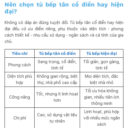
Nên chọn tủ bếp tân cổ điển hay hiện
đại?
Không có đáp án đúng tuyệt đối. Tủ bếp tân cổ điển hay hiện
đại đều có ưu điểm riêng, phụ thuộc vào diện tích - phong
cách thiết kế - nhu cầu sử dụng - ngân sách và cá tính của gia
chủ.
Tiêu chí
Tủ bếp tân cổ điển
Tủ bếp hiện đại
Sang trọng, cổ điển,
Tối giản, gọn gàng,
Phong cách
tinh tế
tinh tế
Diện tích phù
Không gian rộng, biệt
Mọi diện tích, đặc
hợp
thự, nhà phố cao cấp
biệt nhà nhỏ
Tối ưu hóa không
Tốt, nhưng ít linh hoạt
Công năng
gian, nhiều tiện ích
hơn
thông minh
Linh hoạt, phù hợp
Cao, sử dụng vật liệu
Chi phí
với nhiều mức ngân
tự nhiên
sách