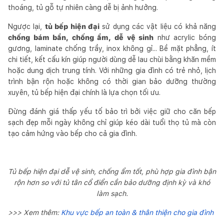
thoáng, tủ gỗ tự nhiên càng dễ bị ảnh hưởng.
Ngược lại,
tủ bếp hiện đại
sử dụng các vật liệu có khả năng
chống bám bẩn, chống ẩm, dễ vệ sinh
như acrylic bóng
gương, laminate chống trầy, inox không gỉ... Bề mặt phẳng, ít
chi tiết, kết cấu kín giúp người dùng dễ lau chùi bằng khăn mềm
hoặc dung dịch trung tính. Với những gia đình có trẻ nhỏ, lịch
trình bận rộn hoặc không có thời gian bảo dưỡng thường
xuyên, tủ bếp hiện đại chính là lựa chọn tối ưu.
Đừng đánh giá thấp yếu tố bảo trì bởi việc giữ cho căn bếp
sạch đẹp mỗi ngày không chỉ giúp kéo dài tuổi thọ tủ mà còn
tạo cảm hứng vào bếp cho cả gia đình.
Tủ bếp hiện đại dễ vệ sinh, chống ẩm tốt, phù hợp gia đình bận
rộn hơn so với tủ tân cổ điển cần bảo dưỡng định kỳ và khó
làm sạch.
>>> Xem thêm:
Khu vực bếp an toàn & thân thiện cho gia đình