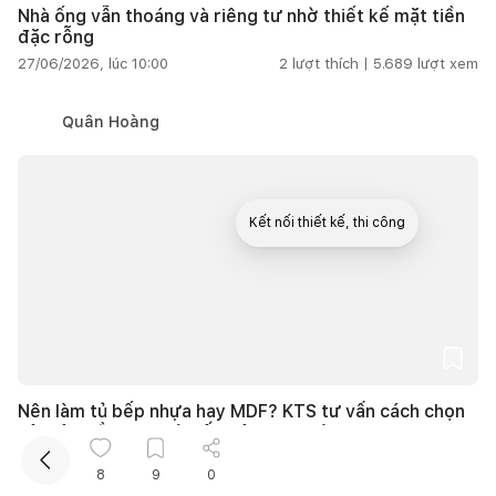
Nhà ống vẫn thoáng và riêng tư nhờ thiết kế mặt tiền
đặc rỗng
27/06/2026, lúc 10:00
2
lượt thích |
5.689
lượt xem
Quân Hoàng
Kết nối thiết kế, thi công
Mua sắm hoàn thiện nhà
Nên làm tủ bếp nhựa hay MDF? KTS tư vấn cách chọn
vật liệu bền, đẹp và tiết kiệm chi phí
27/06/2026, lúc 10:00
4
lượt thích |
6.045
lượt xem
8
9
0