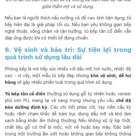
giữa thẩm mỹ và sử dụng.
Nếu bạn là người thích nấu nướng và đề cao tính tiện dụng, tủ
bếp hiện đại là giải pháp tối ưu. Nếu bạn yêu không gian bếp
nghệ thuật, sống chậm và tận hưởng, tủ bếp tân cổ điển vẫn
đáp ứng được khi có thiết kế đúng chuẩn.
6. Vệ sinh và bảo trì: Sự tiện lợi trong
quá trình sử dụng lâu dài
Phòng bếp là nơi tiếp xúc nhiều với dầu mỡ, hơi nước, nhiệt độ
cao - vì vậy, một mẫu tủ bếp đẹp nhưng
khó vệ sinh, dễ hư
hỏng
sẽ gây nhiều phiền toái trong quá trình sử dụng.
Tủ bếp tân cổ điển
thường sử dụng gỗ tự nhiên hoặc veneer
phủ sơn PU, mang lại vẻ sang trọng nhưng yêu cầu
chế độ
bảo dưỡng định kỳ
. Các chi tiết phào chỉ, tay nắm cầu kỳ
hoặc rãnh chạm khắc dễ bám bụi, đọng dầu mỡ và khó làm
sạch bằng khăn ẩm thông thường. Nếu không xử lý kịp thời,
chất liệu gỗ có thể bị mốc, nứt nẻ hoặc bay màu. Đặc biệt
trong môi trường ẩm ướt hoặc không gian bếp không thông