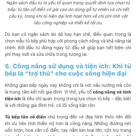
Ngân sách đầu tư là yếu tố quan trọng quyết định lựa chọn tủ
bếp: tủ tân cổ điển có giá cao do dùng gỗ tự nhiên và chi tiết
cầu kỳ, trong khi tủ hiện đại linh hoạt hơn về chi phí nhờ vật
liệu công nghiệp và thiết kế tối ưu.
Dù bạn có ngân sách dư dả hay hạn chế, điều quan trọng là
chọn mẫu tủ bếp phù hợp với phong cách sống và khả năng tài
chính. Bởi đầu tư đúng ngay từ đầu sẽ giúp bạn tiết kiệm chi
phí thay mới và sửa chữa trong tương lai.
5. Công năng sử dụng và tiện ích: Khi tủ
bếp là “trợ thủ” cho cuộc sống hiện đại
Không gian bếp ngày nay không chỉ là nơi nấu nướng mà còn
là trung tâm kết nối gia đình. Vì thế, yếu tố
công năng và tính
tiện ích
là tiêu chí quan trọng trong lựa chọn tủ bếp - đặc biệt
là với những gia đình trẻ, có lối sống bận rộn.
Tủ bếp tân cổ điển
chú trọng đến vẻ đẹp hình thức nên đôi
khi ưu tiên tính thẩm mỹ hơn là công năng. Những đường nét
uốn lượn, hoa văn cổ điển, tay nắm kim loại lớn, cột trụ trang