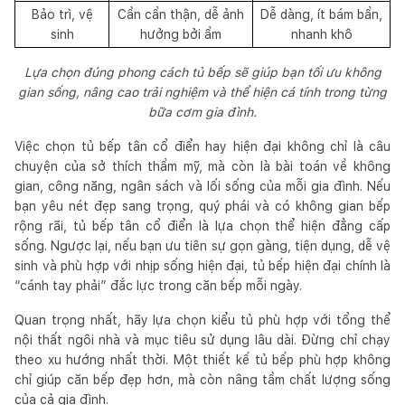
Bảo trì, vệ
Cần cẩn thận, dễ ảnh
Dễ dàng, ít bám bẩn,
sinh
hưởng bởi ẩm
nhanh khô
Lựa chọn đúng phong cách tủ bếp sẽ giúp bạn tối ưu không
gian sống, nâng cao trải nghiệm và thể hiện cá tính trong từng
bữa cơm gia đình.
Việc chọn tủ bếp tân cổ điển hay hiện đại không chỉ là câu
chuyện của sở thích thẩm mỹ, mà còn là bài toán về không
gian, công năng, ngân sách và lối sống của mỗi gia đình. Nếu
bạn yêu nét đẹp sang trọng, quý phái và có không gian bếp
rộng rãi, tủ bếp tân cổ điển là lựa chọn thể hiện đẳng cấp
sống. Ngược lại, nếu bạn ưu tiên sự gọn gàng, tiện dụng, dễ vệ
sinh và phù hợp với nhịp sống hiện đại, tủ bếp hiện đại chính là
“cánh tay phải” đắc lực trong căn bếp mỗi ngày.
Quan trọng nhất, hãy lựa chọn kiểu tủ phù hợp với tổng thể
nội thất ngôi nhà và mục tiêu sử dụng lâu dài. Đừng chỉ chạy
theo xu hướng nhất thời. Một thiết kế tủ bếp phù hợp không
chỉ giúp căn bếp đẹp hơn, mà còn nâng tầm chất lượng sống
của cả gia đình.