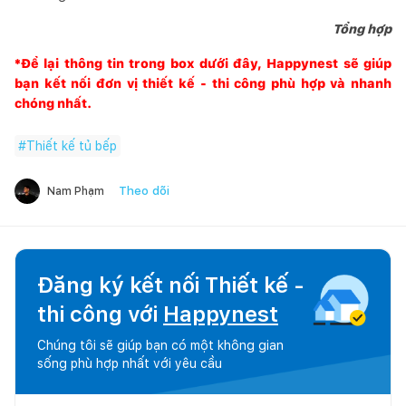
Tổng hợp
*Để lại thông tin trong box dưới đây,
Happynest
sẽ giúp
bạn kết nối đơn vị thiết kế - thi công phù hợp và nhanh
chóng nhất.
#
Thiết kế tủ bếp
Theo dõi
Nam Phạm
Đăng ký kết nối Thiết kế -
thi công với
Happynest
Chúng tôi sẽ giúp bạn có một không gian
sống phù hợp nhất với yêu cầu