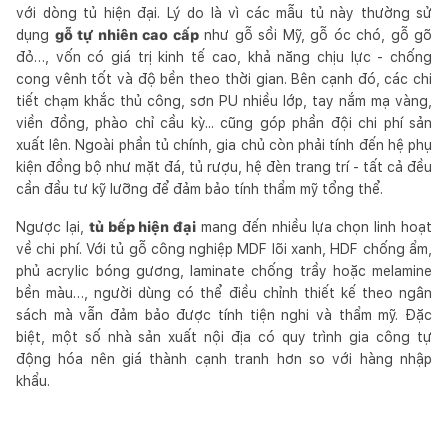
với dòng tủ hiện đại. Lý do là vì các mẫu tủ này thường sử
dụng
gỗ tự nhiên cao cấp
như gỗ sồi Mỹ, gỗ óc chó, gỗ gõ
đỏ…, vốn có giá trị kinh tế cao, khả năng chịu lực - chống
cong vênh tốt và độ bền theo thời gian. Bên cạnh đó, các chi
tiết chạm khắc thủ công, sơn PU nhiều lớp, tay nắm mạ vàng,
viền đồng, phào chỉ cầu kỳ... cũng góp phần đội chi phí sản
xuất lên. Ngoài phần tủ chính, gia chủ còn phải tính đến hệ phụ
kiện đồng bộ như mặt đá, tủ rượu, hệ đèn trang trí - tất cả đều
cần đầu tư kỹ lưỡng để đảm bảo tính thẩm mỹ tổng thể.
Ngược lại,
tủ bếp hiện đại
mang đến nhiều lựa chọn linh hoạt
về chi phí. Với tủ gỗ công nghiệp MDF lõi xanh, HDF chống ẩm,
phủ acrylic bóng gương, laminate chống trầy hoặc melamine
bền màu…, người dùng có thể điều chỉnh thiết kế theo ngân
sách mà vẫn đảm bảo được tính tiện nghi và thẩm mỹ. Đặc
biệt, một số nhà sản xuất nội địa có quy trình gia công tự
động hóa nên giá thành cạnh tranh hơn so với hàng nhập
khẩu.