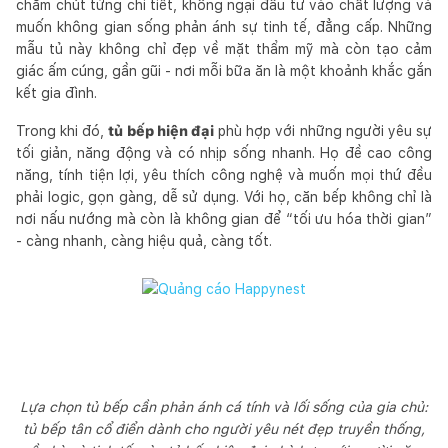
chăm chút từng chi tiết, không ngại đầu tư vào chất lượng và
muốn không gian sống phản ánh sự tinh tế, đẳng cấp. Những
mẫu tủ này không chỉ đẹp về mặt thẩm mỹ mà còn tạo cảm
giác ấm cúng, gần gũi - nơi mỗi bữa ăn là một khoảnh khắc gắn
kết gia đình.
Trong khi đó,
tủ bếp hiện đại
phù hợp với những người yêu sự
tối giản, năng động và có nhịp sống nhanh. Họ đề cao công
năng, tính tiện lợi, yêu thích công nghệ và muốn mọi thứ đều
phải logic, gọn gàng, dễ sử dụng. Với họ, căn bếp không chỉ là
nơi nấu nướng mà còn là không gian để “tối ưu hóa thời gian”
- càng nhanh, càng hiệu quả, càng tốt.
Lựa chọn tủ bếp cần phản ánh cá tính và lối sống của gia chủ:
tủ bếp tân cổ điển dành cho người yêu nét đẹp truyền thống,