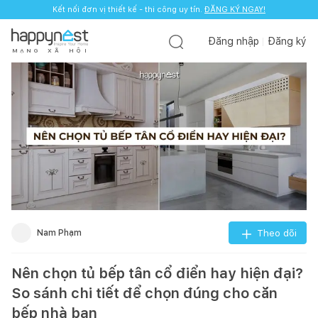
Kết nối đơn vị thiết kế - thi công uy tín.
ĐĂNG KÝ NGAY!
Đăng nhập
Đăng ký
M
Ạ
N
G
X
Ã
H
Ộ
I
Nam Phạm
Theo dõi
Nên chọn tủ bếp tân cổ điển hay hiện đại?
So sánh chi tiết để chọn đúng cho căn
bếp nhà bạn