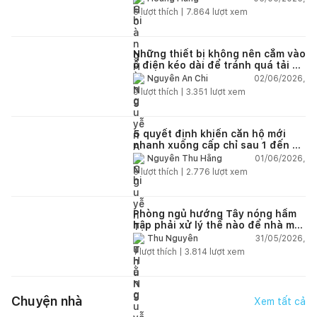
5
lượt thích |
7.864
lượt xem
Những thiết bị không nên cắm vào
ổ điện kéo dài để tránh quá tải và
chập cháy trong nhà
02/06/2026,
Nguyễn An Chi
9
lượt thích |
3.351
lượt xem
5 quyết định khiến căn hộ mới
nhanh xuống cấp chỉ sau 1 đến 2
năm
01/06/2026,
Nguyễn Thu Hằng
5
lượt thích |
2.776
lượt xem
Phòng ngủ hướng Tây nóng hầm
hập phải xử lý thế nào để nhà mát
hơn?
31/05/2026,
Thu Nguyễn
1
lượt thích |
3.814
lượt xem
Chuyện nhà
Xem tất cả