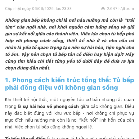
Cập nhật ngày
06/08/2025, lúc 23:33
2.647
lượt xem
Không gian bếp không chỉ là nơi nấu nướng mà còn là “trái
tim” của ngôi nhà, nơi khơi nguồn cảm hứng sống và giữ
gìn sự kết nối giữa các thành viên. Việc lựa chọn tủ bếp phù
hợp với phong cách sống, thiết kế nhà ở và nhu cầu cá
nhân là yếu tố quan trọng tạo nên sự hài hòa, tiện nghi cho
tổ ấm. Vậy nên chọn tủ bếp tân cổ điển hay hiện đại? Hãy
cùng tìm hiểu chi tiết từng yếu tố dưới đây để đưa ra lựa
chọn đúng đắn nhất.
1. Phong cách kiến trúc tổng thể: Tủ bếp
phải đồng điệu với không gian sống
Khi thiết kế nội thất, một nguyên tắc cơ bản nhưng rất quan
trọng là
sự hài hòa về phong cách
giữa các không gian. Điều
này đặc biệt đúng với khu vực bếp - nơi không chỉ phục vụ
mục đích nấu nướng mà còn là nơi “kết nối” linh hồn của căn
nhà. Việc chọn tủ bếp cũng không ngoại lệ.
Tủ bếp tân cổ điển
là lựa chọn lý tưởng nếu ngôi nhà của bạn