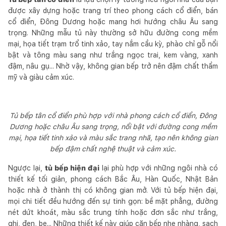
được xây dựng hoặc trang trí theo phong cách cổ điển, bán
cổ điển, Đông Dương hoặc mang hơi hướng châu Âu sang
trọng. Những mẫu tủ này thường sở hữu đường cong mềm
mại, họa tiết trạm trổ tinh xảo, tay nắm cầu kỳ, phào chỉ gỗ nổi
bật và tông màu sang như trắng ngọc trai, kem vàng, xanh
đậm, nâu gụ... Nhờ vậy, không gian bếp trở nên đậm chất thẩm
mỹ và giàu cảm xúc.
Tủ bếp tân cổ điển phù hợp với nhà phong cách cổ điển, Đông
Dương hoặc châu Âu sang trọng, nổi bật với đường cong mềm
mại, họa tiết tinh xảo và màu sắc trang nhã, tạo nên không gian
bếp đậm chất nghệ thuật và cảm xúc.
Ngược lại,
tủ bếp hiện đại
lại phù hợp với những ngôi nhà có
thiết kế tối giản, phong cách Bắc Âu, Hàn Quốc, Nhật Bản
hoặc nhà ở thành thị có không gian mở. Với tủ bếp hiện đại,
mọi chi tiết đều hướng đến sự tinh gọn: bề mặt phẳng, đường
nét dứt khoát, màu sắc trung tính hoặc đơn sắc như trắng,
ghi, đen, be... Những thiết kế này giúp căn bếp nhẹ nhàng, sạch