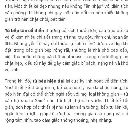
tiên. Một thiết kế đẹp nhưng nếu không “ăn nhập” với diện tích
căn phòng thì không chỉ gây mất cân đối mà còn khiến không
gian trở nên chật chội, bất tiện.
Tủ bếp tân cổ điển
thường có kích thước lớn, cấu trúc đồ sộ
và đi kèm nhiều chi tiết trang trí như trụ cột, rãnh chỉ, hoa văn
3D… Những yếu tố này chỉ thực sự “phô diễn” được vẻ đẹp khi
đặt trong các gian bếp rộng rãi, thường là nhà phố cao cấp,
biệt thự hoặc những căn hộ penthouse. Trong các không gian
chật hẹp, kiểu tủ này dễ gây cảm giác bí bách, nặng nề và khó
vệ sinh.
Trong khi đó,
tủ bếp hiện đại
lại cực kỳ linh hoạt về diện tích.
Nhờ thiết kế thông minh, bố cục hợp lý và đa chức năng, tủ
bếp hiện đại có thể thích nghi tốt với mọi loại không gian - từ
căn hộ studio 25m² cho tới biệt thự sân vườn. Thiết kế tối
giản, tích hợp các thiết bị như tủ lạnh âm tường, bếp từ liền kệ,
ngăn kéo trượt... giúp tối ưu hóa không gian sử dụng và mở
rộng tầm nhìn, tạo cảm giác thông thoáng, nhẹ nhàng.