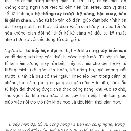
trí… dễ chiếm dụng không gian lưu trữ. Tuy nhiên, điều đó
không đồng nghĩa với việc tủ kém tiện ích. Nhiều đơn vị thiết
kế đã tích hợp
hệ thống ray trượt, kệ nâng, hộc xoay, bản
lề giảm chấn…
vào tủ bếp tân cổ điển, giúp đảm bảo tính hiện
đại trong một hình thức cổ điển. Điểm cần lưu ý là việc tối ưu
hóa không gian đòi hỏi thiết kế kỹ càng và đầu tư kỹ thuật
nhiều hơn so với các dòng tủ đơn giản.
Ngược lại,
tủ bếp hiện đại
nổi bật với khả năng
tùy biến cao
và dễ dàng tích hợp các thiết bị công nghệ mới. Từ bếp từ âm,
tủ lạnh âm tường, máy rửa bát, máy hút mùi cho đến hệ kệ tủ
thông minh (kệ góc liên hoàn, kệ nâng hạ, giá xoong nồi
trượt...), tất cả đều có thể “giấu” khéo léo bên trong cánh tủ
phẳng, tạo cảm giác gọn gàng và ngăn nắp. Hơn nữa, các mẫu
tủ hiện đại thường được chia theo công năng: khu vực sơ chế,
khu vực nấu, khu vực rửa... theo quy trình bếp hình tam giác
giúp việc nội trợ trở nên khoa học và tiết kiệm thời gian hơn.
Tủ bếp hiện đại tối ưu công năng và tiện ích công nghệ, trong
khi tủ tân cổ điển cần thiết kế kỹ lưỡng để đảm bảo sự hài hòa