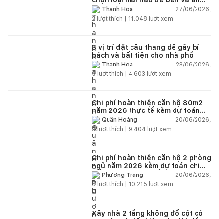
toàn?
27/06/2026,
Thanh Hoa
2
lượt thích |
11.048
lượt xem
3 vị trí đặt cầu thang dễ gây bí
bách và bất tiện cho nhà phố
23/06/2026,
Thanh Hoa
5
lượt thích |
4.603
lượt xem
Chi phí hoàn thiện căn hộ 80m2
năm 2026 thực tế kèm dự toán
chi tiết từng hạng mục
20/06/2026,
Quân Hoàng
9
lượt thích |
9.404
lượt xem
Chi phí hoàn thiện căn hộ 2 phòng
ngủ năm 2026 kèm dự toán chi
tiết và ví dụ thực tế
20/06/2026,
Phương Trang
5
lượt thích |
10.215
lượt xem
Xây nhà 2 tầng không đổ cột có