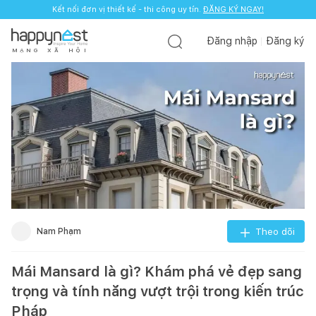
Kết nối đơn vị thiết kế - thi công uy tín.
ĐĂNG KÝ NGAY!
Đăng nhập
Đăng ký
M
Ạ
N
G
X
Ã
H
Ộ
I
Nam Phạm
Theo dõi
Mái Mansard là gì? Khám phá vẻ đẹp sang
trọng và tính năng vượt trội trong kiến trúc
Pháp