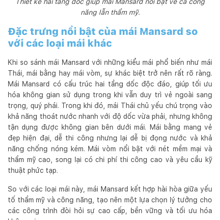
Thiết kế hai tầng dốc giúp mái Mansard nổi bật về cả công
năng lẫn thẩm mỹ.
Đặc trưng nổi bật của mái Mansard so
với các loại mái khác
Khi so sánh mái Mansard với những kiểu mái phổ biến như mái
Thái, mái bằng hay mái vòm, sự khác biệt trở nên rất rõ ràng.
Mái Mansard có cấu trúc hai tầng dốc độc đáo, giúp tối ưu
hóa không gian sử dụng trong khi vẫn duy trì vẻ ngoài sang
trọng, quý phái. Trong khi đó, mái Thái chủ yếu chú trọng vào
khả năng thoát nước nhanh với độ dốc vừa phải, nhưng không
tận dụng được không gian bên dưới mái. Mái bằng mang vẻ
đẹp hiện đại, dễ thi công nhưng lại dễ bị đọng nước và khả
năng chống nóng kém. Mái vòm nổi bật với nét mềm mại và
thẩm mỹ cao, song lại có chi phí thi công cao và yêu cầu kỹ
thuật phức tạp.
So với các loại mái này, mái Mansard kết hợp hài hòa giữa yếu
tố thẩm mỹ và công năng, tạo nên một lựa chọn lý tưởng cho
các công trình đòi hỏi sự cao cấp, bền vững và tối ưu hóa