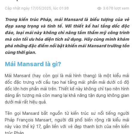
Cập nhật ngày
17/05/2025, lúc 01:38
3.678
lượt xem
Trong kiến trúc Pháp, mái Mansard là biểu tượng của vẻ
đẹp sang trọng và tinh tế. Với thiết kế hai tầng dốc độc
đáo, loại mái này không chỉ nâng tầm thẩm mỹ công trình
mà còn tối ưu hóa diện tích sử dụng. Hãy cùng mình khám
phá những đặc điểm nổi bật khiến mái Mansard trường tồn
cùng thời gian.
Mái Mansard là gì?
Mái Mansard (hay còn gọi là mái hình thang) là một kiểu mái
dốc đặc trưng với cấu tạo hai tầng mái: phần mái dưới có độ
dốc lớn hơn phần mái trên. Thiết kế này không chỉ tạo nên hình
dáng ấn tượng mà còn mang lại khả năng tận dụng không gian
dưới mái rất hiệu quả.
Tên gọi Mansard bắt nguồn từ kiến trúc sư nổi tiếng người
Pháp François Mansart, người đã phổ biến rộng rãi kiểu mái
này vào thế kỷ 17, gắn liền với vẻ đẹp thanh lịch của nền kiến
trúc Pháp.