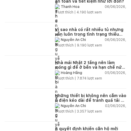
an toàn và tiết kiệm như lời đồn?
06/06/2026,
Thanh Hoa
2
lượt thích |
4.190
lượt xem
Vì sao nhà có rất nhiều tủ nhưng
vẫn luôn trong tình trạng thiếu
chỗ chứa đồ?
06/06/2026,
Nguyễn An Chi
5
lượt thích |
9.190
lượt xem
Nhà mái Nhật 2 tầng nên làm
móng gì để ở bền và hạn chế nứt
lún?
05/06/2026,
Hoàng Hằng
5
lượt thích |
7.874
lượt xem
Những thiết bị không nên cắm vào
ổ điện kéo dài để tránh quá tải và
chập cháy trong nhà
02/06/2026,
Nguyễn An Chi
9
lượt thích |
3.357
lượt xem
5 quyết định khiến căn hộ mới