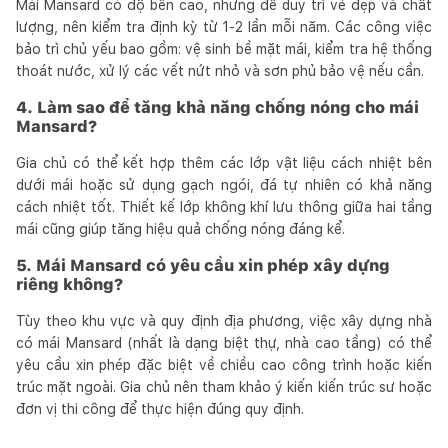
Mái Mansard có độ bền cao, nhưng để duy trì vẻ đẹp và chất
lượng, nên kiểm tra định kỳ từ 1-2 lần mỗi năm. Các công việc
bảo trì chủ yếu bao gồm: vệ sinh bề mặt mái, kiểm tra hệ thống
thoát nước, xử lý các vết nứt nhỏ và sơn phủ bảo vệ nếu cần.
4. Làm sao để tăng khả năng chống nóng cho mái
Mansard?
Gia chủ có thể kết hợp thêm các lớp vật liệu cách nhiệt bên
dưới mái hoặc sử dụng gạch ngói, đá tự nhiên có khả năng
cách nhiệt tốt. Thiết kế lớp không khí lưu thông giữa hai tầng
mái cũng giúp tăng hiệu quả chống nóng đáng kể.
5. Mái Mansard có yêu cầu xin phép xây dựng
riêng không?
Tùy theo khu vực và quy định địa phương, việc xây dựng nhà
có mái Mansard (nhất là dạng biệt thự, nhà cao tầng) có thể
yêu cầu xin phép đặc biệt về chiều cao công trình hoặc kiến
trúc mặt ngoài. Gia chủ nên tham khảo ý kiến kiến trúc sư hoặc
đơn vị thi công để thực hiện đúng quy định.