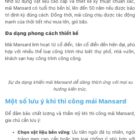
Nhờ sử dụng vật liệu cao cấp và thiết kế kỹ thuật chuẩn xác,
mái Mansard có tuổi thọ bền bỉ, lên đến 50 năm nếu được bảo
trì định kỳ đúng cách. Đồng thời, mái cũng chịu được tác động
mạnh của thời tiết như mưa lớn, gió bão.
Đa dạng phong cách thiết kế
Mái Mansard linh hoạt từ cổ điển, tân cổ điển đến hiện đại, phù
hợp với nhiều thể loại công trình như biệt thự phố, nhà vườn,
khách sạn hay công trình công cộng.
Sự đa dạng khiến mái Mansard dễ dàng thích ứng với mọi xu
hướng kiến trúc.
Một số lưu ý khi thi công mái Mansard
Để đảm bảo chất lượng và thẩm mỹ khi thi công mái Mansard,
gia chủ cần lưu ý:
Chọn vật liệu bền vững
: Ưu tiên ngói đá tự nhiên, ngói
tráng men cao cấp hoặc kim loại chống rỉ phù hợp với