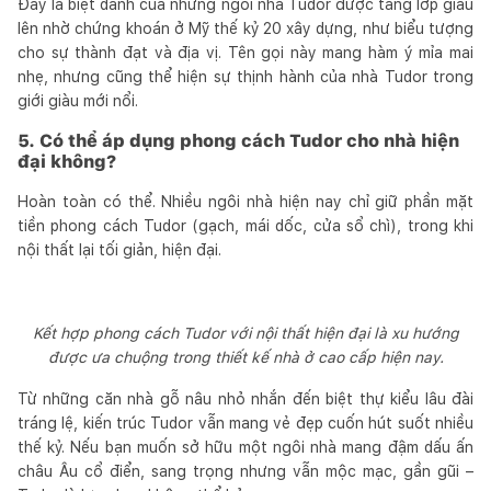
Đây là biệt danh của những ngôi nhà Tudor được tầng lớp giàu
lên nhờ chứng khoán ở Mỹ thế kỷ 20 xây dựng, như biểu tượng
cho sự thành đạt và địa vị. Tên gọi này mang hàm ý mỉa mai
nhẹ, nhưng cũng thể hiện sự thịnh hành của nhà Tudor trong
giới giàu mới nổi.
5. Có thể áp dụng phong cách Tudor cho nhà hiện
đại không?
Hoàn toàn có thể. Nhiều ngôi nhà hiện nay chỉ giữ phần mặt
tiền phong cách Tudor (gạch, mái dốc, cửa sổ chì), trong khi
nội thất lại tối giản, hiện đại.
Kết hợp phong cách Tudor với nội thất hiện đại là xu hướng
được ưa chuộng trong thiết kế nhà ở cao cấp hiện nay.
Từ những căn nhà gỗ nâu nhỏ nhắn đến biệt thự kiểu lâu đài
tráng lệ, kiến trúc Tudor vẫn mang vẻ đẹp cuốn hút suốt nhiều
thế kỷ. Nếu bạn muốn sở hữu một ngôi nhà mang đậm dấu ấn
châu Âu cổ điển, sang trọng nhưng vẫn mộc mạc, gần gũi –