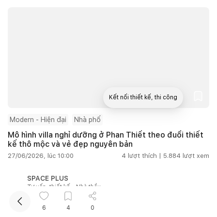
Kết nối thiết kế, thi công
Modern - Hiện đại
Nhà phố
Mua sắm hoàn thiện nhà
Mô hình villa nghỉ dưỡng ở Phan Thiết theo đuổi thiết
kế thô mộc và vẻ đẹp nguyên bản
27/06/2026, lúc 10:00
4
lượt thích |
5.884
lượt xem
SPACE PLUS
Tư vấn, thiết kế - Nhà thầu
6
4
0