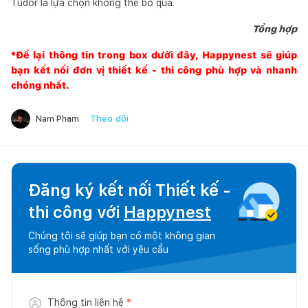
Tudor là lựa chọn không thể bỏ qua.
Tổng hợp
*Để lại thông tin trong box dưới đây,
Happynest
sẽ giúp
bạn kết nối đơn vị thiết kế - thi công phù hợp và nhanh
chóng nhất.
Theo dõi
Nam Phạm
Đăng ký kết nối Thiết kế -
thi công với
Happynest
Chúng tôi sẽ giúp bạn có một không gian
sống phù hợp nhất với yêu cầu
Thông tin liên hệ
*