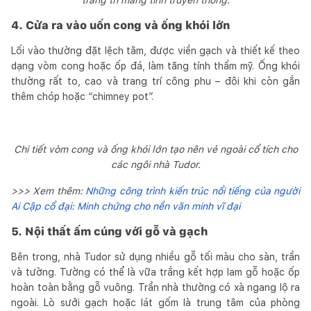
4. Cửa ra vào uốn cong và ống khói lớn
Lối vào thường đặt lệch tâm, được viền gạch và thiết kế theo
dạng vòm cong hoặc ốp đá, làm tăng tính thẩm mỹ. Ống khói
thường rất to, cao và trang trí công phu – đôi khi còn gắn
thêm chóp hoặc “chimney pot”.
Chi tiết vòm cong và ống khói lớn tạo nên vẻ ngoài cổ tích cho
các ngôi nhà Tudor.
>>> Xem thêm:
Những công trình kiến trúc nổi tiếng của người
Ai Cập cổ đại: Minh chứng cho nền văn minh vĩ đại
5. Nội thất ấm cúng với gỗ và gạch
Bên trong, nhà Tudor sử dụng nhiều gỗ tối màu cho sàn, trần
và tường. Tường có thể là vữa trắng kết hợp lam gỗ hoặc ốp
hoàn toàn bằng gỗ vuông. Trần nhà thường có xà ngang lộ ra
ngoài. Lò sưởi gạch hoặc lát gốm là trung tâm của phòng