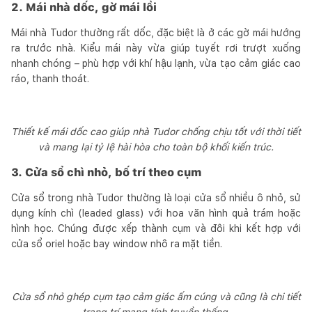
2. Mái nhà dốc, gờ mái lồi
Mái nhà Tudor thường rất dốc, đặc biệt là ở các gờ mái hướng
ra trước nhà. Kiểu mái này vừa giúp tuyết rơi trượt xuống
nhanh chóng – phù hợp với khí hậu lạnh, vừa tạo cảm giác cao
ráo, thanh thoát.
Thiết kế mái dốc cao giúp nhà Tudor chống chịu tốt với thời tiết
và mang lại tỷ lệ hài hòa cho toàn bộ khối kiến trúc.
3. Cửa sổ chì nhỏ, bố trí theo cụm
Cửa sổ trong nhà Tudor thường là loại cửa sổ nhiều ô nhỏ, sử
dụng kính chì (leaded glass) với hoa văn hình quả trám hoặc
hình học. Chúng được xếp thành cụm và đôi khi kết hợp với
cửa sổ oriel hoặc bay window nhô ra mặt tiền.
Cửa sổ nhỏ ghép cụm tạo cảm giác ấm cúng và cũng là chi tiết
trang trí mang tính truyền thống.