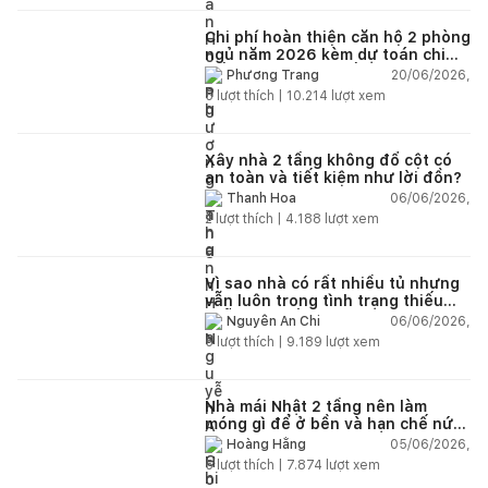
Chi phí hoàn thiện căn hộ 2 phòng
ngủ năm 2026 kèm dự toán chi
tiết và ví dụ thực tế
20/06/2026,
Phương Trang
5
lượt thích |
10.214
lượt xem
Xây nhà 2 tầng không đổ cột có
an toàn và tiết kiệm như lời đồn?
06/06/2026,
Thanh Hoa
2
lượt thích |
4.188
lượt xem
Vì sao nhà có rất nhiều tủ nhưng
vẫn luôn trong tình trạng thiếu
chỗ chứa đồ?
06/06/2026,
Nguyễn An Chi
5
lượt thích |
9.189
lượt xem
Nhà mái Nhật 2 tầng nên làm
móng gì để ở bền và hạn chế nứt
lún?
05/06/2026,
Hoàng Hằng
5
lượt thích |
7.874
lượt xem