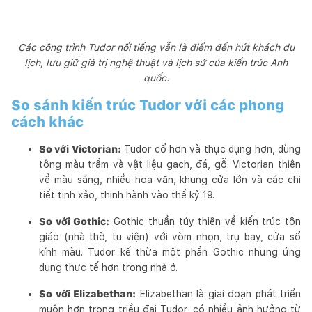
Các công trình Tudor nổi tiếng vẫn là điểm đến hút khách du
lịch, lưu giữ giá trị nghệ thuật và lịch sử của kiến trúc Anh
quốc.
So sánh kiến trúc Tudor với các phong
cách khác
So với Victorian:
Tudor cổ hơn và thực dụng hơn, dùng
tông màu trầm và vật liệu gạch, đá, gỗ. Victorian thiên
về màu sáng, nhiều hoa văn, khung cửa lớn và các chi
tiết tinh xảo, thịnh hành vào thế kỷ 19.
So với Gothic:
Gothic thuần túy thiên về kiến trúc tôn
giáo (nhà thờ, tu viện) với vòm nhọn, trụ bay, cửa sổ
kính màu. Tudor kế thừa một phần Gothic nhưng ứng
dụng thực tế hơn trong nhà ở.
So với Elizabethan:
Elizabethan là giai đoạn phát triển
muộn hơn trong triều đại Tudor, có nhiều ảnh hưởng từ