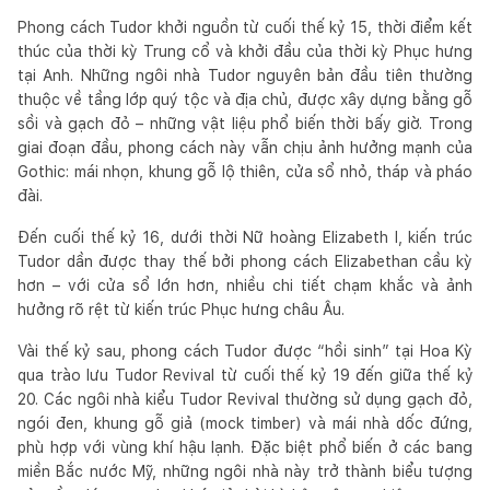
Phong cách Tudor khởi nguồn từ cuối thế kỷ 15, thời điểm kết
thúc của thời kỳ Trung cổ và khởi đầu của thời kỳ Phục hưng
tại Anh. Những ngôi nhà Tudor nguyên bản đầu tiên thường
thuộc về tầng lớp quý tộc và địa chủ, được xây dựng bằng gỗ
sồi và gạch đỏ – những vật liệu phổ biến thời bấy giờ. Trong
giai đoạn đầu, phong cách này vẫn chịu ảnh hưởng mạnh của
Gothic: mái nhọn, khung gỗ lộ thiên, cửa sổ nhỏ, tháp và pháo
đài.
Đến cuối thế kỷ 16, dưới thời Nữ hoàng Elizabeth I, kiến trúc
Tudor dần được thay thế bởi phong cách Elizabethan cầu kỳ
hơn – với cửa sổ lớn hơn, nhiều chi tiết chạm khắc và ảnh
hưởng rõ rệt từ kiến trúc Phục hưng châu Âu.
Vài thế kỷ sau, phong cách Tudor được “hồi sinh” tại Hoa Kỳ
qua trào lưu Tudor Revival từ cuối thế kỷ 19 đến giữa thế kỷ
20. Các ngôi nhà kiểu Tudor Revival thường sử dụng gạch đỏ,
ngói đen, khung gỗ giả (mock timber) và mái nhà dốc đứng,
phù hợp với vùng khí hậu lạnh. Đặc biệt phổ biến ở các bang
miền Bắc nước Mỹ, những ngôi nhà này trở thành biểu tượng