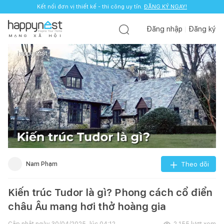
Kết nối đơn vị thiết kế - thi công uy tín.
ĐĂNG KÝ NGAY!
Đăng nhập
Đăng ký
M
Ạ
N
G
X
Ã
H
Ộ
I
Nam Phạm
Theo dõi
Kiến trúc Tudor là gì? Phong cách cổ điển
châu Âu mang hơi thở hoàng gia
Cập nhật ngày
30/04/2025, lúc 04:12
2.155
lượt xem