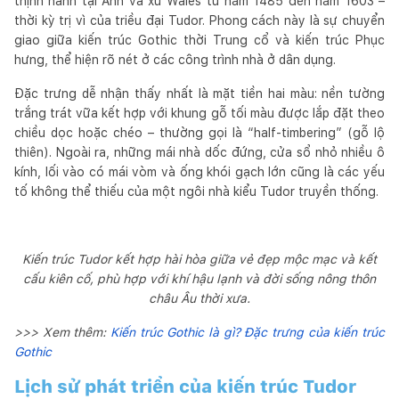
thịnh hành tại Anh và xứ Wales từ năm 1485 đến năm 1603 –
thời kỳ trị vì của triều đại Tudor. Phong cách này là sự chuyển
giao giữa kiến trúc Gothic thời Trung cổ và kiến trúc Phục
hưng, thể hiện rõ nét ở các công trình nhà ở dân dụng.
Đặc trưng dễ nhận thấy nhất là mặt tiền hai màu: nền tường
trắng trát vữa kết hợp với khung gỗ tối màu được lắp đặt theo
chiều dọc hoặc chéo – thường gọi là “half-timbering” (gỗ lộ
thiên). Ngoài ra, những mái nhà dốc đứng, cửa sổ nhỏ nhiều ô
kính, lối vào có mái vòm và ống khói gạch lớn cũng là các yếu
tố không thể thiếu của một ngôi nhà kiểu Tudor truyền thống.
Kiến trúc Tudor kết hợp hài hòa giữa vẻ đẹp mộc mạc và kết
cấu kiên cố, phù hợp với khí hậu lạnh và đời sống nông thôn
châu Âu thời xưa.
>>> Xem thêm:
Kiến trúc Gothic là gì? Đặc trưng của kiến trúc
Gothic
Lịch sử phát triển của kiến trúc Tudor