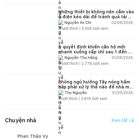
Những thiết bị không nên cắm vào
ổ điện kéo dài để tránh quá tải và
chập cháy trong nhà
02/06/2026,
Nguyễn An Chi
9
lượt thích |
3.356
lượt xem
5 quyết định khiến căn hộ mới
nhanh xuống cấp chỉ sau 1 đến 2
năm
01/06/2026,
Nguyễn Thu Hằng
5
lượt thích |
2.776
lượt xem
Phòng ngủ hướng Tây nóng hầm
hập phải xử lý thế nào để nhà mát
hơn?
31/05/2026,
Thu Nguyễn
1
lượt thích |
3.816
lượt xem
Chuyện nhà
Xem tất cả
Phan Thảo Vy