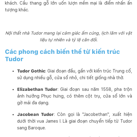
khách. Cầu thang gỗ lớn uốn lượn mềm mại là điểm nhấn ấn
tượng khác.
Nội thất nhà Tudor mang lại cảm giác ấm cúng, lịch lãm với vật
liệu tự nhiên và tỷ lệ cân đối.
Các phong cách biến thể từ kiến trúc
Tudor
Tudor Gothic
: Giai đoạn đầu, gần với kiến trúc Trung cổ,
sử dụng nhiều gỗ, cửa sổ nhỏ, chi tiết giống nhà thờ.
Elizabethan Tudor
: Giai đoạn sau năm 1558, pha trộn
ảnh hưởng Phục hưng, có thêm cột trụ, cửa sổ lớn và
gờ mái đa dạng.
Jacobean Tudor
: Còn gọi là "Jacobethan", xuất hiện
dưới thời vua James I. Là giai đoạn chuyển tiếp từ Tudor
sang Baroque.