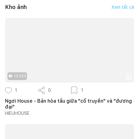
Kho ảnh
Xem tất cả
13.053
1
0
1
Ngơi House - Bản hòa tấu giữa "cổ truyền" và "đương
đại"
HIEUHOUSE