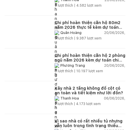
Thanh Hoa
5
lượt thích |
4.582
lượt xem
Chi phí hoàn thiện căn hộ 80m2
năm 2026 thực tế kèm dự toán
chi tiết từng hạng mục
20/06/2026,
Quân Hoàng
9
lượt thích |
9.387
lượt xem
Chi phí hoàn thiện căn hộ 2 phòng
ngủ năm 2026 kèm dự toán chi
tiết và ví dụ thực tế
20/06/2026,
Phương Trang
5
lượt thích |
10.197
lượt xem
Xây nhà 2 tầng không đổ cột có
an toàn và tiết kiệm như lời đồn?
06/06/2026,
Thanh Hoa
2
lượt thích |
4.173
lượt xem
Vì sao nhà có rất nhiều tủ nhưng
vẫn luôn trong tình trạng thiếu