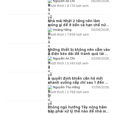
chỗ chứa đồ?
06/06/2026,
Nguyễn An Chi
5
lượt thích |
9.174
lượt xem
Nhà mái Nhật 2 tầng nên làm
móng gì để ở bền và hạn chế nứt
lún?
05/06/2026,
Hoàng Hằng
5
lượt thích |
7.856
lượt xem
Những thiết bị không nên cắm vào
ổ điện kéo dài để tránh quá tải và
chập cháy trong nhà
02/06/2026,
Nguyễn An Chi
9
lượt thích |
3.343
lượt xem
5 quyết định khiến căn hộ mới
nhanh xuống cấp chỉ sau 1 đến 2
năm
01/06/2026,
Nguyễn Thu Hằng
5
lượt thích |
2.766
lượt xem
Phòng ngủ hướng Tây nóng hầm
hập phải xử lý thế nào để nhà mát