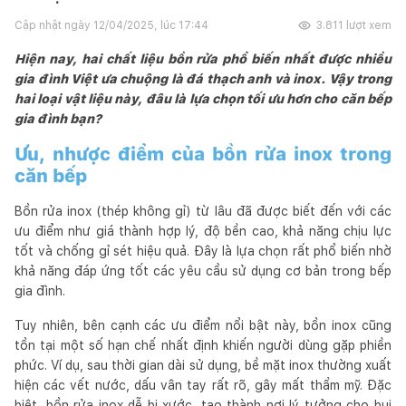
Cập nhật ngày
12/04/2025, lúc 17:44
3.811
lượt xem
Hiện nay, hai chất liệu bồn rửa phổ biến nhất được nhiều
gia đình Việt ưa chuộng là đá thạch anh và inox. Vậy trong
hai loại vật liệu này, đâu là lựa chọn tối ưu hơn cho căn bếp
gia đình bạn?
Ưu, nhược điểm của bồn rửa inox trong
căn bếp
Bồn rửa inox (thép không gỉ) từ lâu đã được biết đến với các
ưu điểm như giá thành hợp lý, độ bền cao, khả năng chịu lực
tốt và chống gỉ sét hiệu quả. Đây là lựa chọn rất phổ biến nhờ
khả năng đáp ứng tốt các yêu cầu sử dụng cơ bản trong bếp
gia đình.
Tuy nhiên, bên cạnh các ưu điểm nổi bật này, bồn inox cũng
tồn tại một số hạn chế nhất định khiến người dùng gặp phiền
phức. Ví dụ, sau thời gian dài sử dụng, bề mặt inox thường xuất
hiện các vết nước, dấu vân tay rất rõ, gây mất thẩm mỹ. Đặc
biệt, bồn rửa inox dễ bị xước, tạo thành nơi lý tưởng cho bụi