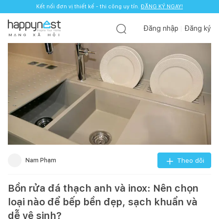
Kết nối đơn vị thiết kế - thi công uy tín.
ĐĂNG KÝ NGAY!
Đăng nhập
Đăng ký
M
Ạ
N
G
X
Ã
H
Ộ
I
Nam Phạm
Theo dõi
Bồn rửa đá thạch anh và inox: Nên chọn
loại nào để bếp bền đẹp, sạch khuẩn và
dễ vệ sinh?