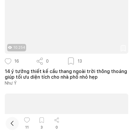
10.254
Kết nối thiết kế, thi công
16
0
13
14 ý tưởng thiết kế cầu thang ngoài trời thông thoáng
giúp tối ưu diện tích cho nhà phố nhỏ hẹp
Mua sắm hoàn thiện nhà
Như Ý
11
3
0