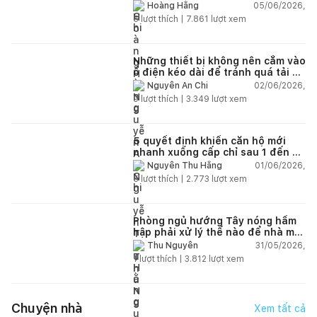
lún?
05/06/2026,
Hoàng Hằng
5
lượt thích |
7.861
lượt xem
Những thiết bị không nên cắm vào
ổ điện kéo dài để tránh quá tải và
chập cháy trong nhà
02/06/2026,
Nguyễn An Chi
9
lượt thích |
3.349
lượt xem
5 quyết định khiến căn hộ mới
nhanh xuống cấp chỉ sau 1 đến 2
năm
01/06/2026,
Nguyễn Thu Hằng
5
lượt thích |
2.773
lượt xem
Phòng ngủ hướng Tây nóng hầm
hập phải xử lý thế nào để nhà mát
hơn?
31/05/2026,
Thu Nguyễn
1
lượt thích |
3.812
lượt xem
Chuyện nhà
Xem tất cả