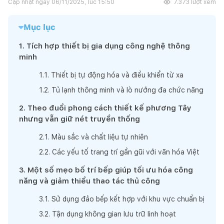
Cập nhật ngày
06/11/2025, lúc 15:50
7.373
lượt xem
Mục lục
1
.
Tích hợp thiết bị gia dụng công nghệ thông
minh
1
.
1
.
Thiết bị tự động hóa và điều khiển từ xa
1
.
2
.
Tủ lạnh thông minh và lò nướng đa chức năng
2
.
Theo đuổi phong cách thiết kế phương Tây
nhưng vẫn giữ nét truyền thống
2
.
1
.
Màu sắc và chất liệu tự nhiên
2
.
2
.
Các yếu tố trang trí gần gũi với văn hóa Việt
3
.
Một số mẹo bố trí bếp giúp tối ưu hóa công
năng và giảm thiểu thao tác thủ công
3
.
1
.
Sử dụng đảo bếp kết hợp với khu vực chuẩn bị
3
.
2
.
Tận dụng không gian lưu trữ linh hoạt