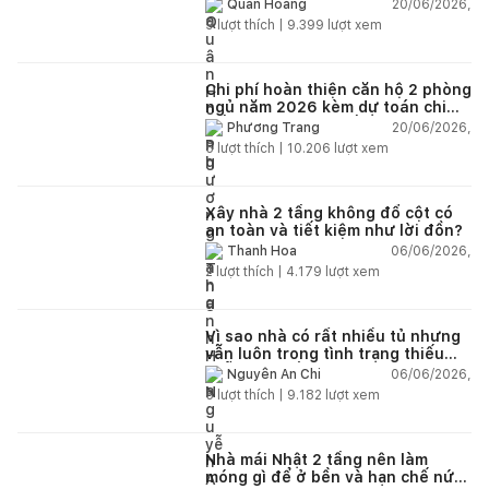
chi tiết từng hạng mục
20/06/2026,
Quân Hoàng
9
lượt thích |
9.399
lượt xem
Chi phí hoàn thiện căn hộ 2 phòng
ngủ năm 2026 kèm dự toán chi
tiết và ví dụ thực tế
20/06/2026,
Phương Trang
5
lượt thích |
10.206
lượt xem
Xây nhà 2 tầng không đổ cột có
an toàn và tiết kiệm như lời đồn?
06/06/2026,
Thanh Hoa
2
lượt thích |
4.179
lượt xem
Vì sao nhà có rất nhiều tủ nhưng
vẫn luôn trong tình trạng thiếu
chỗ chứa đồ?
06/06/2026,
Nguyễn An Chi
5
lượt thích |
9.182
lượt xem
Nhà mái Nhật 2 tầng nên làm
móng gì để ở bền và hạn chế nứt