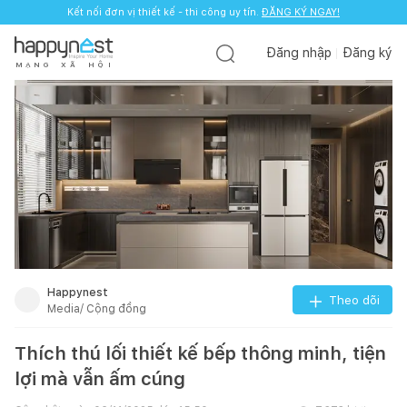
Kết nối đơn vị thiết kế - thi công uy tín.
ĐĂNG KÝ NGAY!
Đăng nhập
Đăng ký
M
Ạ
N
G
X
Ã
H
Ộ
I
Happynest
Theo dõi
Media/ Cộng đồng
Thích thú lối thiết kế bếp thông minh, tiện
lợi mà vẫn ấm cúng