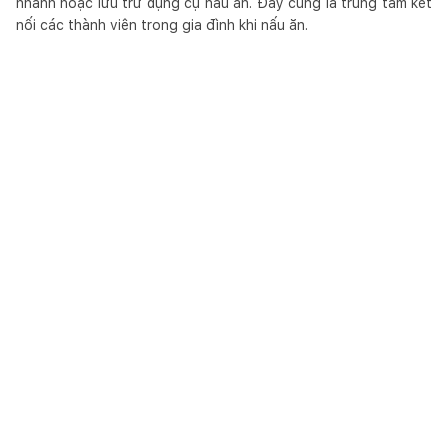
nhanh hoặc lưu trữ dụng cụ nấu ăn. Đây cũng là trung tâm kết
nối các thành viên trong gia đình khi nấu ăn.