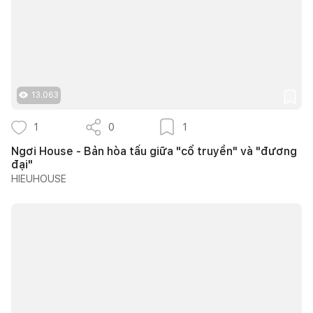
13.063
1
0
1
Ngơi House - Bản hòa tấu giữa "cổ truyền" và "đương
đại"
HIEUHOUSE