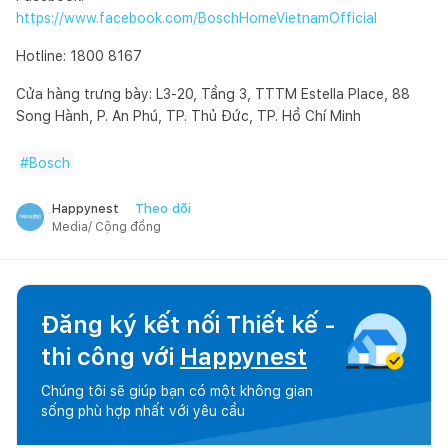
https://www.facebook.com/BoschHomeVietnamOfficial
Hotline: 1800 8167
Cửa hàng trưng bày: L3-20, Tầng 3, TTTM Estella Place, 88
Song Hành, P. An Phú, TP. Thủ Đức, TP. Hồ Chí Minh
#
Bosch
Theo dõi
Happynest
Media/ Cộng đồng
Đăng ký kết nối Thiết kế -
thi công với
Happynest
Chúng tôi sẽ giúp bạn có một không gian
sống phù hợp nhất với yêu cầu