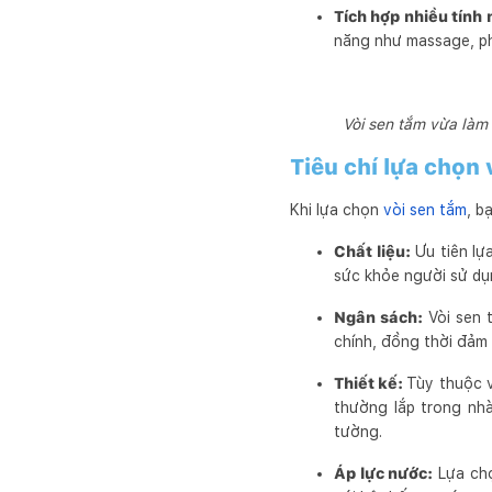
Tích hợp nhiều tính
năng như massage, ph
Vòi sen tắm vừa làm
Tiêu chí lựa chọn 
Khi lựa chọn
vòi sen tắm
, b
Chất liệu:
Ưu tiên lự
sức khỏe người sử dụ
Ngân sách:
Vòi sen 
chính, đồng thời đảm 
Thiết kế:
Tùy thuộc v
thường lắp trong nh
tường.
Áp lực nước:
Lựa chọ