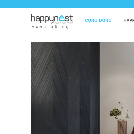
CỘNG ĐỒNG
HAP
M
Ạ
N
G
X
Ã
H
Ộ
I