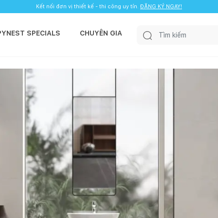
Kết nối đơn vị thiết kế - thi công uy tín.
ĐĂNG KÝ NGAY!
PYNEST SPECIALS
CHUYÊN GIA