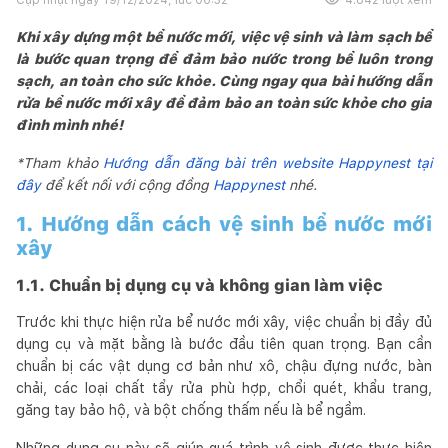
Khi xây dựng một bể nước mới, việc vệ sinh và làm sạch bể
là bước quan trọng để đảm bảo nước trong bể luôn trong
sạch, an toàn cho sức khỏe. Cùng ngay qua bài hướng dẫn
rửa bể nước mới xây để đảm bảo an toàn sức khỏe cho gia
đình mình nhé!
*Tham khảo
Hướng dẫn đăng bài trên website Happynest tại
đây
để kết nối với cộng đồng
Happynest
nhé.
1. Hướng dẫn cách vệ sinh bể nước mới
xây
1.1. Chuẩn bị dụng cụ và không gian làm việc
Trước khi thực hiện rửa bể nước mới xây, việc chuẩn bị đầy đủ
dụng cụ và mặt bằng là bước đầu tiên quan trọng. Bạn cần
chuẩn bị các vật dụng cơ bản như xô, chậu đựng nước, bàn
chải, các loại chất tẩy rửa phù hợp, chổi quét, khẩu trang,
găng tay bảo hộ, và bột chống thấm nếu là bể ngầm.
Những dụng cụ này sẽ giúp quá trình vệ sinh được thực hiện