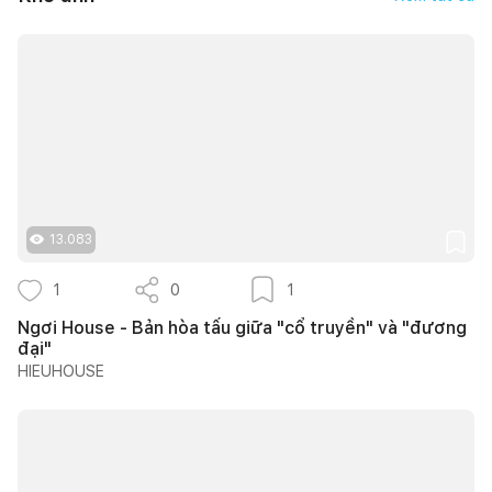
13.083
1
0
1
Ngơi House - Bản hòa tấu giữa "cổ truyền" và "đương
đại"
HIEUHOUSE