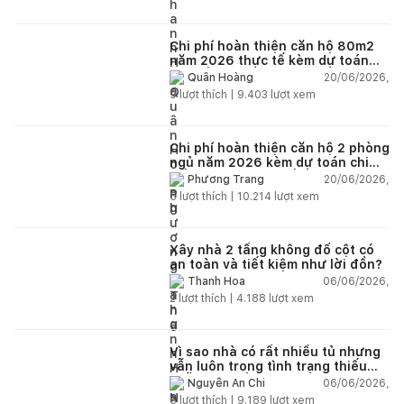
Chi phí hoàn thiện căn hộ 80m2
năm 2026 thực tế kèm dự toán
chi tiết từng hạng mục
20/06/2026,
Quân Hoàng
9
lượt thích |
9.403
lượt xem
Chi phí hoàn thiện căn hộ 2 phòng
ngủ năm 2026 kèm dự toán chi
tiết và ví dụ thực tế
20/06/2026,
Phương Trang
5
lượt thích |
10.214
lượt xem
Xây nhà 2 tầng không đổ cột có
an toàn và tiết kiệm như lời đồn?
06/06/2026,
Thanh Hoa
2
lượt thích |
4.188
lượt xem
Vì sao nhà có rất nhiều tủ nhưng
vẫn luôn trong tình trạng thiếu
chỗ chứa đồ?
06/06/2026,
Nguyễn An Chi
5
lượt thích |
9.189
lượt xem