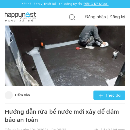
Kết nối đơn vị thiết kế - thi công uy tín.
ĐĂNG KÝ NGAY!
Đăng nhập
Đăng ký
M
Ạ
N
G
X
Ã
H
Ộ
I
Cẩm Vân
Theo dõi
Hướng dẫn rửa bể nước mới xây để đảm
bảo an toàn
Cập nhật ngày
19/12/2024, lúc 06:32
4.842
lượt xem