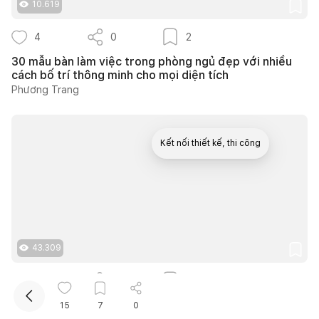
10.619
4
0
2
30 mẫu bàn làm việc trong phòng ngủ đẹp với nhiều
cách bố trí thông minh cho mọi diện tích
Phương Trang
Kết nối thiết kế, thi công
Mua sắm hoàn thiện nhà
43.309
15
0
11
Nhà 1 tầng sân vườn ở Trà Vinh dành 450m2 cho
15
7
0
không gian xanh và hành lang ngoài trời