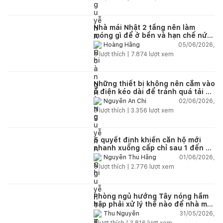
Nhà mái Nhật 2 tầng nên làm
móng gì để ở bền và hạn chế nứt
lún?
05/06/2026,
Hoàng Hằng
5
lượt thích |
7.874
lượt xem
Những thiết bị không nên cắm vào
ổ điện kéo dài để tránh quá tải và
chập cháy trong nhà
02/06/2026,
Nguyễn An Chi
9
lượt thích |
3.356
lượt xem
5 quyết định khiến căn hộ mới
nhanh xuống cấp chỉ sau 1 đến 2
năm
01/06/2026,
Nguyễn Thu Hằng
5
lượt thích |
2.776
lượt xem
Phòng ngủ hướng Tây nóng hầm
hập phải xử lý thế nào để nhà mát
hơn?
31/05/2026,
Thu Nguyễn
1
lượt thích |
3.816
lượt xem