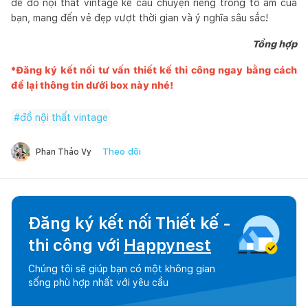
để đồ nội thất vintage kể câu chuyện riêng trong tổ ấm của
bạn, mang đến vẻ đẹp vượt thời gian và ý nghĩa sâu sắc!
Tổng hợp
*Đăng ký kết nối tư vấn thiết kế thi công ngay bằng cách
để lại thông tin dưới box này nhé!
#
đồ nội thất vintage
Theo dõi
Phan Thảo Vy
Đăng ký kết nối Thiết kế -
thi công với
Happynest
Chúng tôi sẽ giúp bạn có một không gian
sống phù hợp nhất với yêu cầu