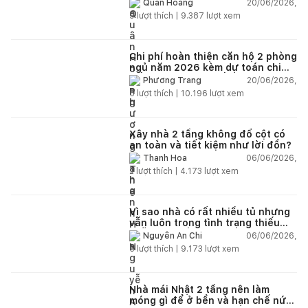
chi tiết từng hạng mục
20/06/2026,
Quân Hoàng
9
lượt thích |
9.387
lượt xem
Chi phí hoàn thiện căn hộ 2 phòng
ngủ năm 2026 kèm dự toán chi
tiết và ví dụ thực tế
20/06/2026,
Phương Trang
5
lượt thích |
10.196
lượt xem
Xây nhà 2 tầng không đổ cột có
an toàn và tiết kiệm như lời đồn?
06/06/2026,
Thanh Hoa
2
lượt thích |
4.173
lượt xem
Vì sao nhà có rất nhiều tủ nhưng
vẫn luôn trong tình trạng thiếu
chỗ chứa đồ?
06/06/2026,
Nguyễn An Chi
5
lượt thích |
9.173
lượt xem
Nhà mái Nhật 2 tầng nên làm
móng gì để ở bền và hạn chế nứt