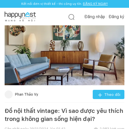
Kết nối đơn vị thiết kế - thi công uy tín.
ĐĂNG KÝ NGAY!
Đăng nhập
Đăng ký
M
Ạ
N
G
X
Ã
H
Ộ
I
Phan Thảo Vy
Theo dõi
Đồ nội thất vintage: Vì sao được yêu thích
trong không gian sống hiện đại?
Cập nhật ngày
29/11/2024, lúc 01:42
2.983
lượt xem