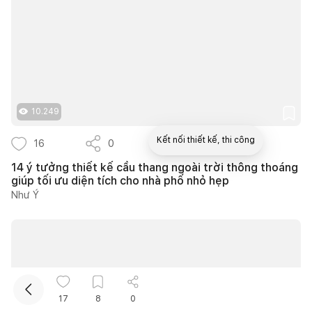
10.249
Kết nối thiết kế, thi công
16
0
13
14 ý tưởng thiết kế cầu thang ngoài trời thông thoáng
giúp tối ưu diện tích cho nhà phố nhỏ hẹp
Mua sắm hoàn thiện nhà
Như Ý
17
8
0