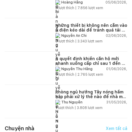
lún?
05/06/2026,
Hoàng Hằng
5
lượt thích |
7.856
lượt xem
Những thiết bị không nên cắm vào
ổ điện kéo dài để tránh quá tải và
chập cháy trong nhà
02/06/2026,
Nguyễn An Chi
9
lượt thích |
3.343
lượt xem
5 quyết định khiến căn hộ mới
nhanh xuống cấp chỉ sau 1 đến 2
năm
01/06/2026,
Nguyễn Thu Hằng
5
lượt thích |
2.765
lượt xem
Phòng ngủ hướng Tây nóng hầm
hập phải xử lý thế nào để nhà mát
hơn?
31/05/2026,
Thu Nguyễn
1
lượt thích |
3.808
lượt xem
Chuyện nhà
Xem tất cả