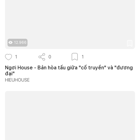
12.966
1
0
1
Ngơi House - Bản hòa tấu giữa "cổ truyền" và "đương
đại"
HIEUHOUSE