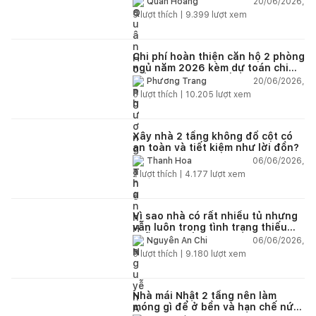
20/06/2026,
Quân Hoàng
9
lượt thích |
9.399
lượt xem
Chi phí hoàn thiện căn hộ 2 phòng
ngủ năm 2026 kèm dự toán chi
tiết và ví dụ thực tế
20/06/2026,
Phương Trang
5
lượt thích |
10.205
lượt xem
Xây nhà 2 tầng không đổ cột có
an toàn và tiết kiệm như lời đồn?
06/06/2026,
Thanh Hoa
2
lượt thích |
4.177
lượt xem
Vì sao nhà có rất nhiều tủ nhưng
vẫn luôn trong tình trạng thiếu
chỗ chứa đồ?
06/06/2026,
Nguyễn An Chi
5
lượt thích |
9.180
lượt xem
Nhà mái Nhật 2 tầng nên làm
móng gì để ở bền và hạn chế nứt