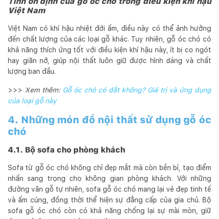
Tính ổn định của gỗ óc chó trong điều kiện khí hậu
Việt Nam
Việt Nam có khí hậu nhiệt đới ẩm, điều này có thể ảnh hưởng
đến chất lượng của các loại gỗ khác. Tuy nhiên, gỗ óc chó có
khả năng thích ứng tốt với điều kiện khí hậu này, ít bị co ngót
hay giãn nở, giúp nội thất luôn giữ được hình dáng và chất
lượng ban đầu.
>>>
Xem thêm:
Gỗ óc chó có đắt không? Giá trị và ứng dụng
của loại gỗ này
4. Những món đồ nội thất sử dụng gỗ óc
chó
4.1. Bộ sofa cho phòng khách
Sofa từ gỗ óc chó không chỉ đẹp mắt mà còn bền bỉ, tạo điểm
nhấn sang trọng cho không gian phòng khách. Với những
đường vân gỗ tự nhiên, sofa gỗ óc chó mang lại vẻ đẹp tinh tế
và ấm cúng, đồng thời thể hiện sự đẳng cấp của gia chủ. Bộ
sofa gỗ óc chó còn có khả năng chống lại sự mài mòn, giữ