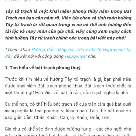
Tây tứ trạch là một khái niệm phong thủy nằm trong Bát
Trạch mà bạn cần nắm rõ. Việc lựa chọn và tính toán hướng
Tây tứ trạch là rất quan trọng vì nó có thể ảnh hưởng đến
tài lộc và may mắn của gia chủ. Hãy cùng xem ngay cách
tính hướng Tây tứ trạch chính xác trong bài viết này nhé!
*Tham khảo
Hướng dẫn đăng bài trên website Happynest tại
đây
để kết nối với cộng đồng
Happynest
nhé.
1. Tìm hiểu về bát trạch phong thuỷ
Trước khi tìm hiểu về hướng Tây tứ trạch là gì, bạn phải nắm
được khái niệm Bát trạch phong thủy. Bát trạch thực chất là
một thuật ngữ Hán Việt với bát là tám, còn trạch nghĩa là nhà.
Cụ thể hơn, có thể hiểu bát trạch sẽ dựa trên tám quẻ bát quái
mang nghĩa là tám phương vị khác nhau. Tám thẻ bát quái đó
bao gồm Càn, Chấn, Khảm, Cấn, Ly, Khôn, Đoài, Tốn.
Gia chủ có thể xác định được hướng hung – cát cho ngôi nhà
dựa trên phong thuỷ bát trạch, cụ thể là cung mệnh và tuổi.