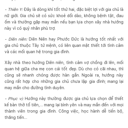
- Thiên Y:
Đây là dòng khí tốt thứ hai, đặc biệt lợi với gia chủ là
nữ giới. Gia chủ sẽ có sức khoẻ dồi dào, không bệnh tật, đau
ốm và thường gặp may mắn nếu bạn lựa chọn xây nhà hướng
này vì có quý nhân phù trợ.
- Diên niên:
Diên Niên hay Phước Đức là hướng tốt nhất với
gia chủ thuộc Tây tứ mệnh, có liên quan mật thiết tới tình cảm
và các mối quan hệ trong gia đình.
Xây nhà theo hướng Diên niên, tình cảm vợ chồng đi lên, mối
quan hệ giữa cha mẹ con cái tốt đẹp. Dù cho có cãi nhau, thì
cũng sẽ nhanh chóng được hàn gắn. Ngoài ra, hướng này
cũng rất hợp cho những gia chủ chưa lập gia đình; mang lại
may mắn cho đường tình duyên.
- Phục vị:
Hướng này thường được gia chủ lựa chọn để thiết
kế bàn thờ tổ tiên,… mang lại bình yên và may mắn đến với mọi
thành viên trong gia đình. Công việc, học hành dễ tiến bộ,
thăng tiến…