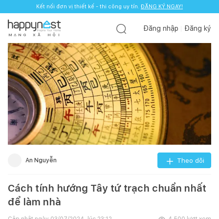
Kết nối đơn vị thiết kế - thi công uy tín.
ĐĂNG KÝ NGAY!
Đăng nhập
Đăng ký
M
Ạ
N
G
X
Ã
H
Ộ
I
An Nguyễn
Theo dõi
Cách tính hướng Tây tứ trạch chuẩn nhất
để làm nhà
Cập nhật ngày
03/07/2024, lúc 23:12
4.500
lượt xem