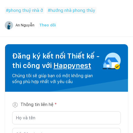
#
phong thuỷ nhà ở
#
hướng nhà phong thủy
Theo dõi
An Nguyễn
Đăng ký kết nối Thiết kế -
thi công với
Happynest
Chúng tôi sẽ giúp bạn có một không gian
sống phù hợp nhất với yêu cầu
Thông tin liên hệ
*