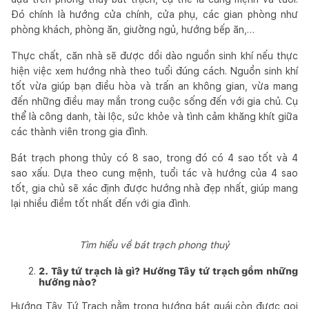
Đó chính là hướng cửa chính, cửa phụ, các gian phòng như
phòng khách, phòng ăn, giường ngủ, hướng bếp ăn,…
Thực chất, căn nhà sẽ được dồi dào nguồn sinh khí nếu thực
hiện việc xem hướng nhà theo tuổi đúng cách. Nguồn sinh khí
tốt vừa giúp bạn điều hòa và trấn an không gian, vừa mang
đến những điều may mắn trong cuộc sống đến với gia chủ. Cụ
thể là công danh, tài lộc, sức khỏe và tình cảm khăng khít giữa
các thành viên trong gia đình.
Bát trạch phong thủy có 8 sao, trong đó có 4 sao tốt và 4
sao xấu. Dựa theo cung mệnh, tuổi tác và hướng của 4 sao
tốt, gia chủ sẽ xác định được hướng nhà đẹp nhất, giúp mang
lại nhiều điềm tốt nhất đến với gia đình.
Tìm hiểu về bát trạch phong thuỷ
2. Tây tứ trạch là gì? Hướng Tây tứ trạch gồm những
hướng nào?
Hướng Tây Tứ Trạch nằm trong hướng bát quái còn được gọi