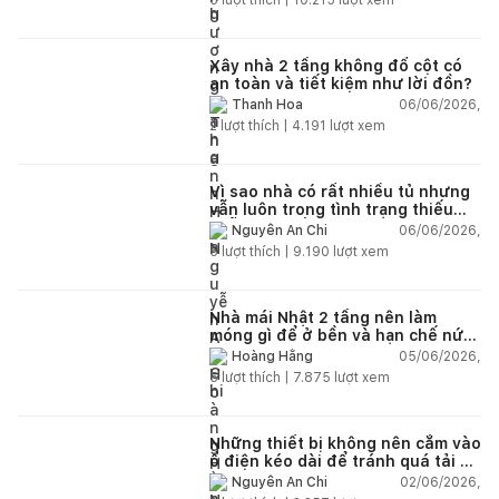
Xây nhà 2 tầng không đổ cột có
an toàn và tiết kiệm như lời đồn?
06/06/2026,
Thanh Hoa
2
lượt thích |
4.191
lượt xem
Vì sao nhà có rất nhiều tủ nhưng
vẫn luôn trong tình trạng thiếu
chỗ chứa đồ?
06/06/2026,
Nguyễn An Chi
5
lượt thích |
9.190
lượt xem
Nhà mái Nhật 2 tầng nên làm
móng gì để ở bền và hạn chế nứt
lún?
05/06/2026,
Hoàng Hằng
5
lượt thích |
7.875
lượt xem
Những thiết bị không nên cắm vào
ổ điện kéo dài để tránh quá tải và
chập cháy trong nhà
02/06/2026,
Nguyễn An Chi