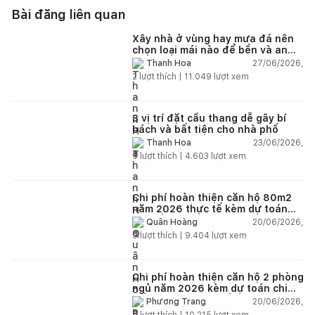
Bài đăng liên quan
Xây nhà ở vùng hay mưa đá nên
chọn loại mái nào để bền và an
toàn?
27/06/2026,
Thanh Hoa
2
lượt thích |
11.049
lượt xem
3 vị trí đặt cầu thang dễ gây bí
bách và bất tiện cho nhà phố
23/06/2026,
Thanh Hoa
5
lượt thích |
4.603
lượt xem
Chi phí hoàn thiện căn hộ 80m2
năm 2026 thực tế kèm dự toán
chi tiết từng hạng mục
20/06/2026,
Quân Hoàng
9
lượt thích |
9.404
lượt xem
Chi phí hoàn thiện căn hộ 2 phòng
ngủ năm 2026 kèm dự toán chi
tiết và ví dụ thực tế
20/06/2026,
Phương Trang
5
lượt thích |
10.215
lượt xem