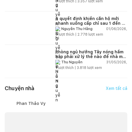
9
lượt thích |
3.357
lượt xem
5 quyết định khiến căn hộ mới
nhanh xuống cấp chỉ sau 1 đến 2
năm
01/06/2026,
Nguyễn Thu Hằng
5
lượt thích |
2.778
lượt xem
Phòng ngủ hướng Tây nóng hầm
hập phải xử lý thế nào để nhà mát
hơn?
31/05/2026,
Thu Nguyễn
1
lượt thích |
3.818
lượt xem
Chuyện nhà
Xem tất cả
Phan Thảo Vy