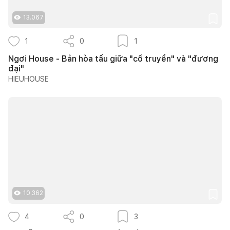
13.067
1
0
1
Ngơi House - Bản hòa tấu giữa "cổ truyền" và "đương
đại"
HIEUHOUSE
10.362
4
0
3