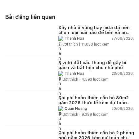
Bài đăng liên quan
Xây nhà ở vùng hay mưa đá nên
chọn loại mái nào để bền và an
toàn?
27/06/2026,
Thanh Hoa
2
lượt thích |
11.038
lượt xem
3 vị trí đặt cầu thang dễ gây bí
bách và bất tiện cho nhà phố
23/06/2026,
Thanh Hoa
5
lượt thích |
4.593
lượt xem
Chi phí hoàn thiện căn hộ 80m2
năm 2026 thực tế kèm dự toán
chi tiết từng hạng mục
20/06/2026,
Quân Hoàng
9
lượt thích |
9.399
lượt xem
Chi phí hoàn thiện căn hộ 2 phòng
ngủ năm 2026 kèm dự toán chi