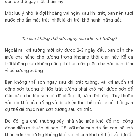
còn có thể gây mất thẩm mỹ.
Một lưu ý nhỏ là đợi khoảng vài ngày sau khi trát, bạn nên tưới
nước cho ẩm mặt trát, nhất là khi trời khô hanh, nắng gắt.
Tại sao không thể sơn ngay sau khi trát tường?
Ngoài ra, khi tường mới xây được 2-3 ngày đầu, bạn cần che
mưa che nắng cho tường trong khoảng thời gian này. Kể cả
trời không mưa không nắng thì bạn cũng nên che vào ban đêm
vì có sương xuống.
Bạn không thể sơn ngay sau khi trát tường, và khi muốn thi
công sơn tường thì lớp trát tường phải khô mới được sơn để
đảm bảo cho lớp sơn có độ phẳng, lì, bám dính đẹp. Tùy thuộc
vào độ khô của tường và điều kiện thời tiết mà sẽ có thời gian
cụ thể để thực hiện sơn tường sau khi trát.
Do đó, gia chủ thường xây nhà vào mùa khô để mọi công
đoạn diễn ra thuận lợi hơn. Đối với mùa mưa độ ẩm cao, sẽ khó
khăn hơn khi tường không khô ráo nhanh khi trét bột và đợi rất