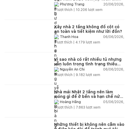
tiết và ví dụ thực tế
20/06/2026,
Phương Trang
5
lượt thích |
10.206
lượt xem
Xây nhà 2 tầng không đổ cột có
an toàn và tiết kiệm như lời đồn?
06/06/2026,
Thanh Hoa
2
lượt thích |
4.179
lượt xem
Vì sao nhà có rất nhiều tủ nhưng
vẫn luôn trong tình trạng thiếu
chỗ chứa đồ?
06/06/2026,
Nguyễn An Chi
5
lượt thích |
9.182
lượt xem
Nhà mái Nhật 2 tầng nên làm
móng gì để ở bền và hạn chế nứt
lún?
05/06/2026,
Hoàng Hằng
5
lượt thích |
7.863
lượt xem
Những thiết bị không nên cắm vào
ổ điện kéo dài để tránh quá tải và