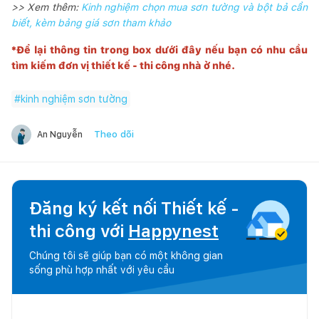
>> Xem thêm:
Kinh nghiệm chọn mua sơn tường và bột bả cần
biết, kèm bảng giá sơn tham khảo
*Để lại thông tin trong box dưới đây nếu bạn có nhu cầu
tìm kiếm đơn vị thiết kế - thi công nhà ở nhé.
#
kinh nghiệm sơn tường
Theo dõi
An Nguyễn
Đăng ký kết nối Thiết kế -
thi công với
Happynest
Chúng tôi sẽ giúp bạn có một không gian
sống phù hợp nhất với yêu cầu