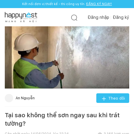
Kết nối đơn vị thiết kế - thi công uy tín.
ĐĂNG KÝ NGAY!
Đăng nhập
Đăng ký
M
Ạ
N
G
X
Ã
H
Ộ
I
An Nguyễn
Theo dõi
Tại sao không thể sơn ngay sau khi trát
tường?
Cập nhật ngày
14/05/2024, lúc 22:24
3.165
lượt xem