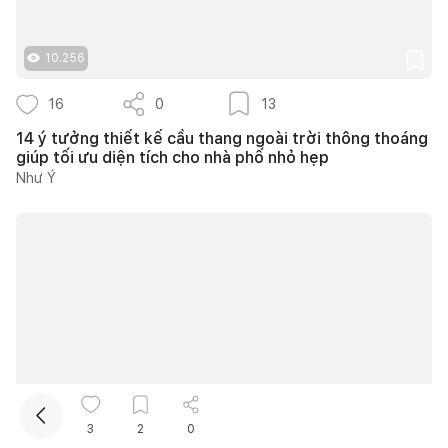
10.256
16
0
13
14 ý tưởng thiết kế cầu thang ngoài trời thông thoáng
giúp tối ưu diện tích cho nhà phố nhỏ hẹp
Như Ý
Kết nối thiết kế, thi công
Mua sắm hoàn thiện nhà
10.059
3
2
0
6
0
3