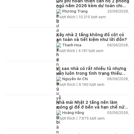
Chi phí hoàn thiện căn hộ 2 phòng
ngủ năm 2026 kèm dự toán chi
tiết và ví dụ thực tế
20/06/2026,
Phương Trang
5
lượt thích |
10.215
lượt xem
Xây nhà 2 tầng không đổ cột có
an toàn và tiết kiệm như lời đồn?
06/06/2026,
Thanh Hoa
2
lượt thích |
4.191
lượt xem
Vì sao nhà có rất nhiều tủ nhưng
vẫn luôn trong tình trạng thiếu
chỗ chứa đồ?
06/06/2026,
Nguyễn An Chi
5
lượt thích |
9.190
lượt xem
Nhà mái Nhật 2 tầng nên làm
móng gì để ở bền và hạn chế nứt
lún?
05/06/2026,
Hoàng Hằng
5
lượt thích |
7.875
lượt xem