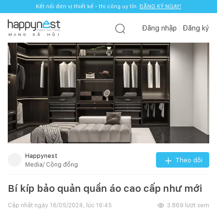
Kết nối đơn vị thiết kế - thi công uy tín.
ĐĂNG KÝ NGAY!
Đăng nhập
Đăng ký
M
Ạ
N
G
X
Ã
H
Ộ
I
Happynest
Theo dõi
Media/ Cộng đồng
Bí kíp bảo quản quần áo cao cấp như mới
Cập nhật ngày
16/05/2024, lúc 16:45
3.869
lượt xem