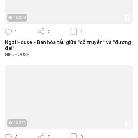
13.084
1
0
1
Ngơi House - Bản hòa tấu giữa "cổ truyền" và "đương
đại"
HIEUHOUSE
10.373
4
0
3