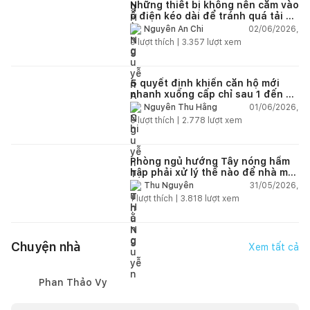
Những thiết bị không nên cắm vào
ổ điện kéo dài để tránh quá tải và
chập cháy trong nhà
02/06/2026,
Nguyễn An Chi
9
lượt thích |
3.357
lượt xem
5 quyết định khiến căn hộ mới
nhanh xuống cấp chỉ sau 1 đến 2
năm
01/06/2026,
Nguyễn Thu Hằng
5
lượt thích |
2.778
lượt xem
Phòng ngủ hướng Tây nóng hầm
hập phải xử lý thế nào để nhà mát
hơn?
31/05/2026,
Thu Nguyễn
1
lượt thích |
3.818
lượt xem
Chuyện nhà
Xem tất cả
Phan Thảo Vy