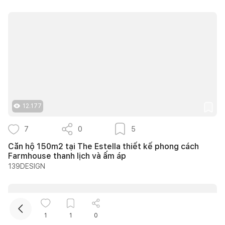
Kết nối thiết kế, thi công
12.177
7
0
5
Căn hộ 150m2 tại The Estella thiết kế phong cách
Farmhouse thanh lịch và ấm áp
139DESIGN
1
1
0