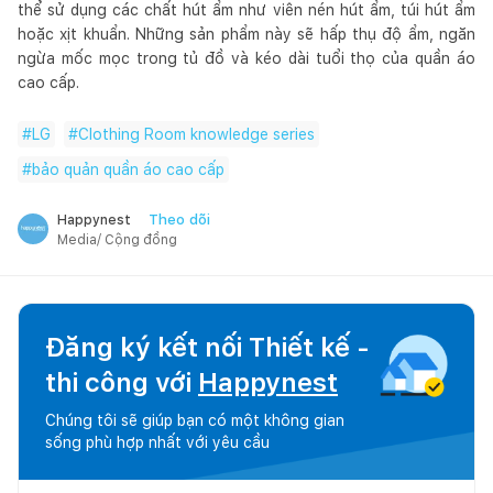
thể sử dụng các chất hút ẩm như viên nén hút ẩm, túi hút ẩm
hoặc xịt khuẩn. Những sản phẩm này sẽ hấp thụ độ ẩm, ngăn
ngừa mốc mọc trong tủ đồ và kéo dài tuổi thọ của quần áo
cao cấp.
#
LG
#
Clothing Room knowledge series
#
bảo quản quần áo cao cấp
Theo dõi
Happynest
Media/ Cộng đồng
Đăng ký kết nối Thiết kế -
thi công với
Happynest
Chúng tôi sẽ giúp bạn có một không gian
sống phù hợp nhất với yêu cầu