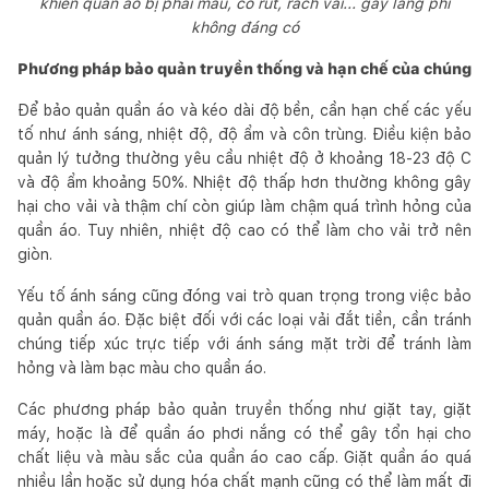
khiến quần áo bị phai màu, co rút, rách vải... gây lãng phí
không đáng có
Phương pháp bảo quản truyền thống và hạn chế của chúng
Để bảo quản quần áo và kéo dài độ bền, cần hạn chế các yếu
tố như ánh sáng, nhiệt độ, độ ẩm và côn trùng. Điều kiện bảo
quản lý tưởng thường yêu cầu nhiệt độ ở khoảng 18-23 độ C
và độ ẩm khoảng 50%. Nhiệt độ thấp hơn thường không gây
hại cho vải và thậm chí còn giúp làm chậm quá trình hỏng của
quần áo. Tuy nhiên, nhiệt độ cao có thể làm cho vải trở nên
giòn.
Yếu tố ánh sáng cũng đóng vai trò quan trọng trong việc bảo
quản quần áo. Đặc biệt đối với các loại vải đắt tiền, cần tránh
chúng tiếp xúc trực tiếp với ánh sáng mặt trời để tránh làm
hỏng và làm bạc màu cho quần áo.
Các phương pháp bảo quản truyền thống như giặt tay, giặt
máy, hoặc là để quần áo phơi nắng có thể gây tổn hại cho
chất liệu và màu sắc của quần áo cao cấp. Giặt quần áo quá
nhiều lần hoặc sử dụng hóa chất mạnh cũng có thể làm mất đi