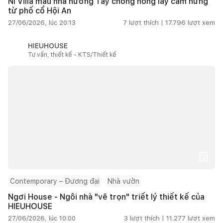
NI Villa mẫu nhà hướng Tây chống nóng lấy cảm hứng
từ phố cổ Hội An
27/06/2026, lúc 20:13
7
lượt thích |
17.796
lượt xem
HIEUHOUSE
Tư vấn, thiết kế - KTS/Thiết kế
Contemporary – Đương đại
Nhà vườn
Ngơi House - Ngôi nhà "vẽ trọn" triết lý thiết kế của
HIEUHOUSE
27/06/2026, lúc 10:00
3
lượt thích |
11.277
lượt xem