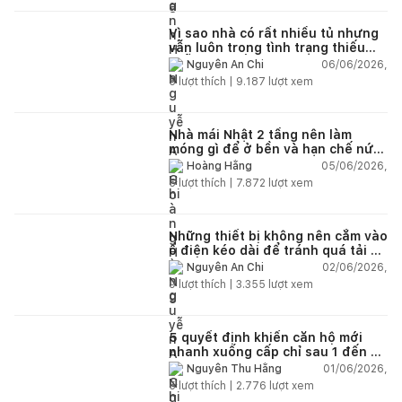
Vì sao nhà có rất nhiều tủ nhưng
vẫn luôn trong tình trạng thiếu
chỗ chứa đồ?
06/06/2026,
Nguyễn An Chi
5
lượt thích |
9.187
lượt xem
Nhà mái Nhật 2 tầng nên làm
móng gì để ở bền và hạn chế nứt
lún?
05/06/2026,
Hoàng Hằng
5
lượt thích |
7.872
lượt xem
Những thiết bị không nên cắm vào
ổ điện kéo dài để tránh quá tải và
chập cháy trong nhà
02/06/2026,
Nguyễn An Chi
9
lượt thích |
3.355
lượt xem
5 quyết định khiến căn hộ mới
nhanh xuống cấp chỉ sau 1 đến 2
năm
01/06/2026,
Nguyễn Thu Hằng
5
lượt thích |
2.776
lượt xem