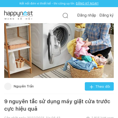
Kết nối đơn vị thiết kế - thi công uy tín.
ĐĂNG KÝ NGAY!
Đăng nhập
Đăng ký
M
Ạ
N
G
X
Ã
H
Ộ
I
Nguyên Trần
Theo dõi
9 nguyên tắc sử dụng máy giặt cửa trước
cực hiệu quả
Cập nhật ngày
30/12/2023, lúc 05:43
2.815
lượt xem