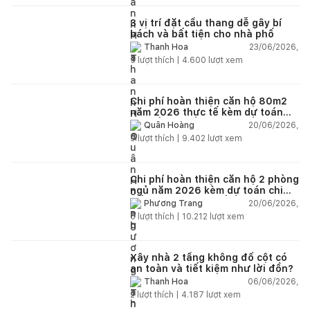
3 vị trí đặt cầu thang dễ gây bí
bách và bất tiện cho nhà phố
23/06/2026,
Thanh Hoa
5
lượt thích |
4.600
lượt xem
Chi phí hoàn thiện căn hộ 80m2
năm 2026 thực tế kèm dự toán
chi tiết từng hạng mục
20/06/2026,
Quân Hoàng
9
lượt thích |
9.402
lượt xem
Chi phí hoàn thiện căn hộ 2 phòng
ngủ năm 2026 kèm dự toán chi
tiết và ví dụ thực tế
20/06/2026,
Phương Trang
5
lượt thích |
10.212
lượt xem
Xây nhà 2 tầng không đổ cột có
an toàn và tiết kiệm như lời đồn?
06/06/2026,
Thanh Hoa
2
lượt thích |
4.187
lượt xem