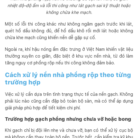
nhiệt độ–độ ẩm và lỗi thi công như lát gạch sai kỹ thuật hoặc
không chừa khe mạch.
Một số lỗi thi công khác như không ngâm gạch trước khi lát,
quét hồ dầu không đủ, để hồ dầu khô rồi mới lát hoặc không
chừa khe mạch cũng khiến nền dễ gặp sự cố.
Ngoài ra, khí hậu nóng ẩm đặc trưng ở Việt Nam khiến vật liệu
thường xuyên co giãn, đặc biệt ở khu vực nền nhà, từ đó làm
tăng nguy cơ phồng rộp nếu thi công không đảm bảo.
Cách xử lý nền nhà phồng rộp theo từng
trường hợp
Việc xử lý cần dựa trên tình trạng thực tế của nền gạch. Không
phải lúc nào cũng cần đập bỏ toàn bộ sàn, mà có thể áp dụng
giải pháp phù hợp để tiết kiệm chi phí.
Trường hợp gạch phồng nhưng chưa vỡ hoặc bong
Khi gạch chỉ bị đội lên nhẹ và chưa vỡ, bạn có thể xử lý cục bộ
mà không cần thay toàn bộ nền. Trước hết, cần kiểm tra kỹ khu