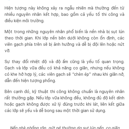
Hiện tượng này không xảy ra ngẫu nhiên mà thường đến từ
nhiều nguyên nhân kết hợp, bao gồm cả yếu tố thi công và
điều kiện môi trường.
Một trong những nguyên nhân phổ biến là nền nhà bị sụt lún
theo thời gian. Khi lớp nền bên dưới không còn ổn định, các
viên gạch phía trên sẽ bị ảnh hưởng và dễ bị đội lên hoặc nứt
vỡ.
Sự thay đổi nhiệt độ và độ ẩm cũng là yếu tố quan trọng.
Gạch và lớp vữa đều có khả năng co giãn, nhưng nếu không
có khe hở hợp lý, các viên gạch sẽ “chèn ép” nhau khi giãn nở,
dẫn đến hiện tượng phồng.
Bên cạnh đó, kỹ thuật thi công không chuẩn là nguyên nhân
rất thường gặp. Nếu lớp vữa không đều, không đủ độ kết dính
hoặc gạch không được xử lý đúng trước khi lát, liên kết giữa
các lớp sẽ yếu và dễ bong sau một thời gian sử dụng.
Nền nhà phồng rộp, nứt nẻ thường do sụt lún nền, co giãn