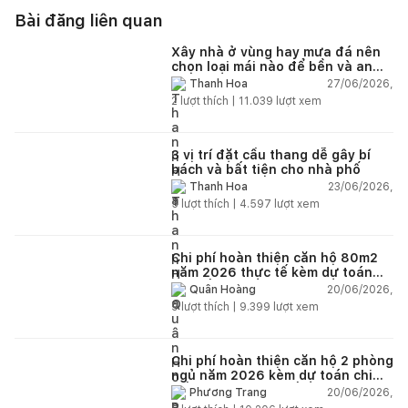
Bài đăng liên quan
Xây nhà ở vùng hay mưa đá nên
chọn loại mái nào để bền và an
toàn?
27/06/2026,
Thanh Hoa
2
lượt thích |
11.039
lượt xem
3 vị trí đặt cầu thang dễ gây bí
bách và bất tiện cho nhà phố
23/06/2026,
Thanh Hoa
5
lượt thích |
4.597
lượt xem
Chi phí hoàn thiện căn hộ 80m2
năm 2026 thực tế kèm dự toán
chi tiết từng hạng mục
20/06/2026,
Quân Hoàng
9
lượt thích |
9.399
lượt xem
Chi phí hoàn thiện căn hộ 2 phòng
ngủ năm 2026 kèm dự toán chi
tiết và ví dụ thực tế
20/06/2026,
Phương Trang