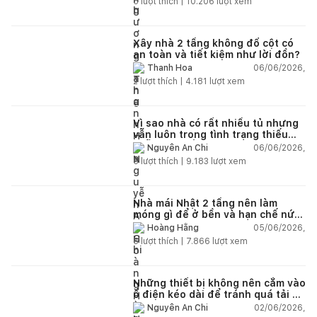
5
lượt thích |
10.206
lượt xem
Xây nhà 2 tầng không đổ cột có
an toàn và tiết kiệm như lời đồn?
06/06/2026,
Thanh Hoa
2
lượt thích |
4.181
lượt xem
Vì sao nhà có rất nhiều tủ nhưng
vẫn luôn trong tình trạng thiếu
chỗ chứa đồ?
06/06/2026,
Nguyễn An Chi
5
lượt thích |
9.183
lượt xem
Nhà mái Nhật 2 tầng nên làm
móng gì để ở bền và hạn chế nứt
lún?
05/06/2026,
Hoàng Hằng
5
lượt thích |
7.866
lượt xem
Những thiết bị không nên cắm vào
ổ điện kéo dài để tránh quá tải và
chập cháy trong nhà
02/06/2026,
Nguyễn An Chi