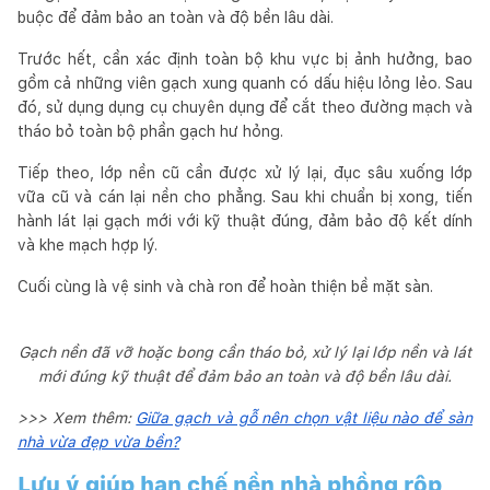
buộc để đảm bảo an toàn và độ bền lâu dài.
Trước hết, cần xác định toàn bộ khu vực bị ảnh hưởng, bao
gồm cả những viên gạch xung quanh có dấu hiệu lỏng lẻo. Sau
đó, sử dụng dụng cụ chuyên dụng để cắt theo đường mạch và
tháo bỏ toàn bộ phần gạch hư hỏng.
Tiếp theo, lớp nền cũ cần được xử lý lại, đục sâu xuống lớp
vữa cũ và cán lại nền cho phẳng. Sau khi chuẩn bị xong, tiến
hành lát lại gạch mới với kỹ thuật đúng, đảm bảo độ kết dính
và khe mạch hợp lý.
Cuối cùng là vệ sinh và chà ron để hoàn thiện bề mặt sàn.
Gạch nền đã vỡ hoặc bong cần tháo bỏ, xử lý lại lớp nền và lát
mới đúng kỹ thuật để đảm bảo an toàn và độ bền lâu dài.
>>> Xem thêm:
Giữa gạch và gỗ nên chọn vật liệu nào để sàn
nhà vừa đẹp vừa bền?
Lưu ý giúp hạn chế nền nhà phồng rộp