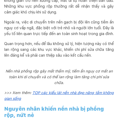
không gian trở nên xuống cấp, mất đi sự hoàn thiện ban đầu.
Những khu vực phồng rộp thường rất dễ nhận thấy và gây
cảm giác khó chịu khi sử dụng.
Ngoài ra, việc di chuyển trên nền gạch bị đội lên cũng tiềm ẩn
nguy cơ vấp ngã, đặc biệt với trẻ nhỏ và người lớn tuổi. Đây là
yếu tố liên quan trực tiếp đến an toàn sinh hoạt trong gia đình.
Quan trọng hơn, nếu để lâu không xử lý, hiện tượng này có thể
lan rộng sang các khu vực khác, khiến chi phí sửa chữa tăng
lên đáng kể và phải can thiệp sâu vào kết cấu nền.
Nền nhà phồng rộp gây mất thẩm mỹ, tiềm ẩn nguy cơ mất an
toàn khi di chuyển và có thể lan rộng làm tăng chi phí sửa
chữa.
>>> Xem thêm:
TOP các kiểu lát nền nhà đẹp nâng tầm không
gian sống
Nguyên nhân khiến nền nhà bị phồng
rộp, nứt nẻ