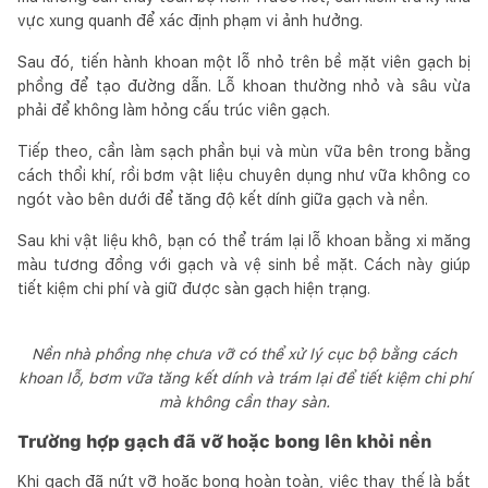
vực xung quanh để xác định phạm vi ảnh hưởng.
Sau đó, tiến hành khoan một lỗ nhỏ trên bề mặt viên gạch bị
phồng để tạo đường dẫn. Lỗ khoan thường nhỏ và sâu vừa
phải để không làm hỏng cấu trúc viên gạch.
Tiếp theo, cần làm sạch phần bụi và mùn vữa bên trong bằng
cách thổi khí, rồi bơm vật liệu chuyên dụng như vữa không co
ngót vào bên dưới để tăng độ kết dính giữa gạch và nền.
Sau khi vật liệu khô, bạn có thể trám lại lỗ khoan bằng xi măng
màu tương đồng với gạch và vệ sinh bề mặt. Cách này giúp
tiết kiệm chi phí và giữ được sàn gạch hiện trạng.
Nền nhà phồng nhẹ chưa vỡ có thể xử lý cục bộ bằng cách
khoan lỗ, bơm vữa tăng kết dính và trám lại để tiết kiệm chi phí
mà không cần thay sàn.
Trường hợp gạch đã vỡ hoặc bong lên khỏi nền
Khi gạch đã nứt vỡ hoặc bong hoàn toàn, việc thay thế là bắt