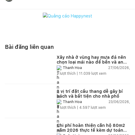
Bài đăng liên quan
Xây nhà ở vùng hay mưa đá nên
chọn loại mái nào để bền và an
toàn?
27/06/2026,
Thanh Hoa
2
lượt thích |
11.039
lượt xem
3 vị trí đặt cầu thang dễ gây bí
bách và bất tiện cho nhà phố
23/06/2026,
Thanh Hoa
5
lượt thích |
4.597
lượt xem
Chi phí hoàn thiện căn hộ 80m2
năm 2026 thực tế kèm dự toán
chi tiết từng hạng mục