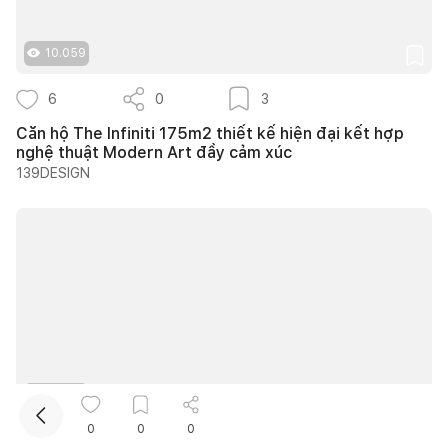
10.059
6
0
3
Căn hộ The Infiniti 175m2 thiết kế hiện đại kết hợp
nghệ thuật Modern Art đầy cảm xúc
139DESIGN
Kết nối thiết kế, thi công
Mua sắm hoàn thiện nhà
10.735
0
0
0
12
0
9