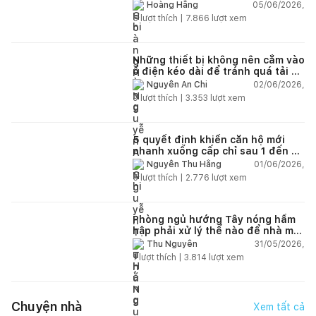
lún?
05/06/2026,
Hoàng Hằng
5
lượt thích |
7.866
lượt xem
Những thiết bị không nên cắm vào
ổ điện kéo dài để tránh quá tải và
chập cháy trong nhà
02/06/2026,
Nguyễn An Chi
9
lượt thích |
3.353
lượt xem
5 quyết định khiến căn hộ mới
nhanh xuống cấp chỉ sau 1 đến 2
năm
01/06/2026,
Nguyễn Thu Hằng
5
lượt thích |
2.776
lượt xem
Phòng ngủ hướng Tây nóng hầm
hập phải xử lý thế nào để nhà mát
hơn?
31/05/2026,
Thu Nguyễn
1
lượt thích |
3.814
lượt xem
Chuyện nhà
Xem tất cả