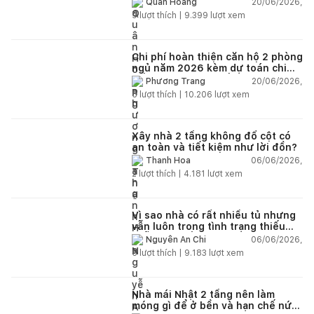
20/06/2026,
Quân Hoàng
9
lượt thích |
9.399
lượt xem
Chi phí hoàn thiện căn hộ 2 phòng
ngủ năm 2026 kèm dự toán chi
tiết và ví dụ thực tế
20/06/2026,
Phương Trang
5
lượt thích |
10.206
lượt xem
Xây nhà 2 tầng không đổ cột có
an toàn và tiết kiệm như lời đồn?
06/06/2026,
Thanh Hoa
2
lượt thích |
4.181
lượt xem
Vì sao nhà có rất nhiều tủ nhưng
vẫn luôn trong tình trạng thiếu
chỗ chứa đồ?
06/06/2026,
Nguyễn An Chi
5
lượt thích |
9.183
lượt xem
Nhà mái Nhật 2 tầng nên làm
móng gì để ở bền và hạn chế nứt