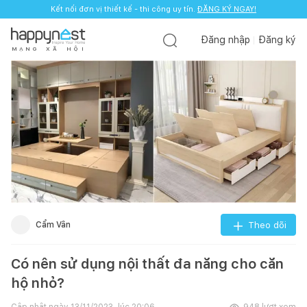
Kết nối đơn vị thiết kế - thi công uy tín.
ĐĂNG KÝ NGAY!
Đăng nhập
Đăng ký
M
Ạ
N
G
X
Ã
H
Ộ
I
Cẩm Vân
Theo dõi
Có nên sử dụng nội thất đa năng cho căn
hộ nhỏ?
Cập nhật ngày
13/11/2023, lúc 20:06
948
lượt xem