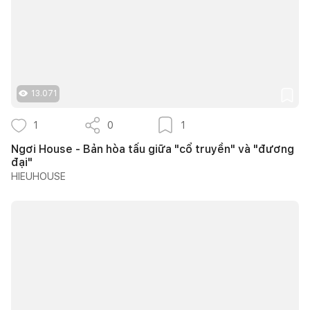
13.071
1
0
1
Ngơi House - Bản hòa tấu giữa "cổ truyền" và "đương
đại"
HIEUHOUSE