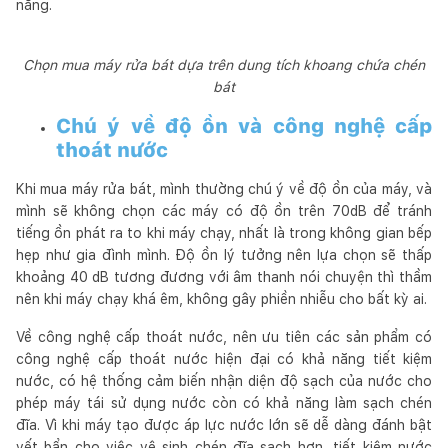
năng.
Chọn mua máy rửa bát dựa trên dung tích khoang chứa chén
bát
Chú ý về độ ồn và công nghệ cấp
thoát nước
Khi mua máy rửa bát, mình thường chú ý về độ ồn của máy, và
mình sẽ không chọn các máy có độ ồn trên 70dB để tránh
tiếng ồn phát ra to khi máy chạy, nhất là trong không gian bếp
hẹp như gia đình mình. Độ ồn lý tưởng nên lựa chọn sẽ thấp
khoảng 40 dB tương đương với âm thanh nói chuyện thì thầm
nên khi máy chạy khá êm, không gây phiền nhiễu cho bất kỳ ai.
Về công nghệ cấp thoát nước, nên ưu tiên các sản phẩm có
công nghệ cấp thoát nước hiện đại có khả năng tiết kiệm
nước, có hệ thống cảm biến nhận diện độ sạch của nước cho
phép máy tái sử dụng nước còn có khả năng làm sạch chén
đĩa. Vì khi máy tạo được áp lực nước lớn sẽ dễ dàng đánh bật
vết bẩn cho việc vệ sinh chén đĩa sạch hơn, tiết kiệm nước