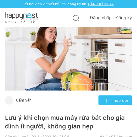
Kết nối đơn vị thiết kế - thi công uy tín.
ĐĂNG KÝ NGAY!
Đăng nhập
Đăng ký
M
Ạ
N
G
X
Ã
H
Ộ
I
Cẩm Vân
Theo dõi
Lưu ý khi chọn mua máy rửa bát cho gia
đình ít người, không gian hẹp
Cập nhật ngày
02/11/2023, lúc 21:04
1.405
lượt xem