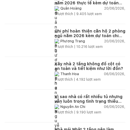
năm 2026 thực tế kèm dự toán
chi tiết từng hạng mục
20/06/2026,
Quân Hoàng
9
lượt thích |
9.405
lượt xem
Chi phí hoàn thiện căn hộ 2 phòng
ngủ năm 2026 kèm dự toán chi
tiết và ví dụ thực tế
20/06/2026,
Phương Trang
5
lượt thích |
10.216
lượt xem
Xây nhà 2 tầng không đổ cột có
an toàn và tiết kiệm như lời đồn?
06/06/2026,
Thanh Hoa
2
lượt thích |
4.192
lượt xem
Vì sao nhà có rất nhiều tủ nhưng
vẫn luôn trong tình trạng thiếu
chỗ chứa đồ?
06/06/2026,
Nguyễn An Chi
5
lượt thích |
9.190
lượt xem
Nhà mái Nhật 2 tầng nên làm