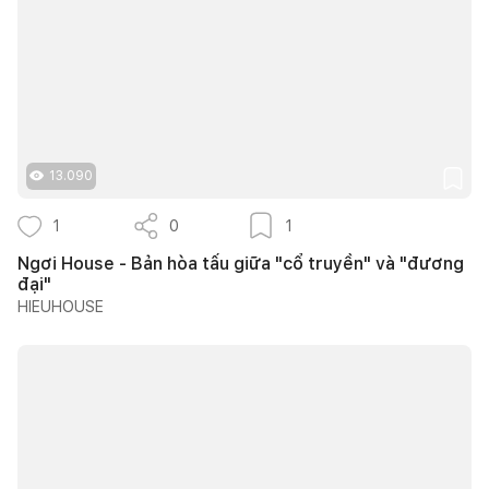
13.090
1
0
1
Ngơi House - Bản hòa tấu giữa "cổ truyền" và "đương
đại"
HIEUHOUSE