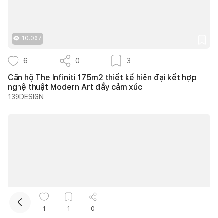
10.067
6
0
3
Căn hộ The Infiniti 175m2 thiết kế hiện đại kết hợp
nghệ thuật Modern Art đầy cảm xúc
139DESIGN
Kết nối thiết kế, thi công
10.740
1
1
0