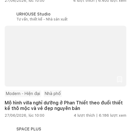
27/06/2026, lúc 10:00
4
lượt thích |
6.400
lượt xem
URHOUSE Studio
Tư vấn, thiết kế - Nhà sản xuất
Modern - Hiện đại
Nhà phố
Mô hình villa nghỉ dưỡng ở Phan Thiết theo đuổi thiết
kế thô mộc và vẻ đẹp nguyên bản
27/06/2026, lúc 10:00
4
lượt thích |
6.186
lượt xem
SPACE PLUS