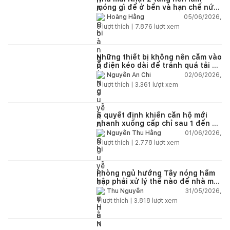
móng gì để ở bền và hạn chế nứt
lún?
05/06/2026,
Hoàng Hằng
5
lượt thích |
7.876
lượt xem
Những thiết bị không nên cắm vào
ổ điện kéo dài để tránh quá tải và
chập cháy trong nhà
02/06/2026,
Nguyễn An Chi
9
lượt thích |
3.361
lượt xem
5 quyết định khiến căn hộ mới
nhanh xuống cấp chỉ sau 1 đến 2
năm
01/06/2026,
Nguyễn Thu Hằng
5
lượt thích |
2.778
lượt xem
Phòng ngủ hướng Tây nóng hầm
hập phải xử lý thế nào để nhà mát
hơn?
31/05/2026,
Thu Nguyễn
1
lượt thích |
3.818
lượt xem