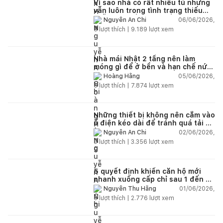
Vì sao nhà có rất nhiều tủ nhưng
vẫn luôn trong tình trạng thiếu
chỗ chứa đồ?
06/06/2026,
Nguyễn An Chi
5
lượt thích |
9.189
lượt xem
Nhà mái Nhật 2 tầng nên làm
móng gì để ở bền và hạn chế nứt
lún?
05/06/2026,
Hoàng Hằng
5
lượt thích |
7.874
lượt xem
Những thiết bị không nên cắm vào
ổ điện kéo dài để tránh quá tải và
chập cháy trong nhà
02/06/2026,
Nguyễn An Chi
9
lượt thích |
3.356
lượt xem
5 quyết định khiến căn hộ mới
nhanh xuống cấp chỉ sau 1 đến 2
năm
01/06/2026,
Nguyễn Thu Hằng
5
lượt thích |
2.776
lượt xem