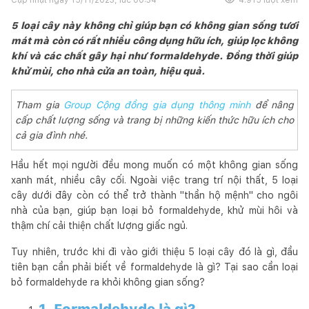
5 loại cây này không chỉ giúp bạn có không gian sống tươi
mát mà còn có rất nhiều công dụng hữu ích, giúp lọc không
khí và các chất gây hại như formaldehyde. Đồng thời giúp
khử mùi, cho nhà cửa an toàn, hiệu quả.
Tham gia
Group Cộng đồng gia dụng thông minh
để nâng
cấp chất lượng sống và trang bị những kiến thức hữu ích cho
cả gia đình nhé.
Hầu hết mọi người đều mong muốn có một không gian sống
xanh mát, nhiều cây cối. Ngoài việc trang trí nội thất, 5 loại
cây dưới đây còn có thể trở thành "thần hộ mệnh" cho ngôi
nhà của bạn, giúp bạn loại bỏ formaldehyde, khử mùi hôi và
thậm chí cải thiện chất lượng giấc ngủ.
Tuy nhiên, trước khi đi vào giới thiệu 5 loại cây đó là gì, đầu
tiên bạn cần phải biết về formaldehyde là gì? Tại sao cần loại
bỏ formaldehyde ra khỏi không gian sống?
1. Formaldehyde là gì?