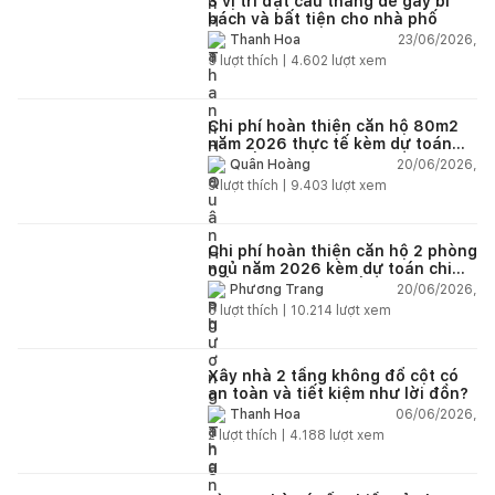
3 vị trí đặt cầu thang dễ gây bí
bách và bất tiện cho nhà phố
23/06/2026,
Thanh Hoa
5
lượt thích |
4.602
lượt xem
Chi phí hoàn thiện căn hộ 80m2
năm 2026 thực tế kèm dự toán
chi tiết từng hạng mục
20/06/2026,
Quân Hoàng
9
lượt thích |
9.403
lượt xem
Chi phí hoàn thiện căn hộ 2 phòng
ngủ năm 2026 kèm dự toán chi
tiết và ví dụ thực tế
20/06/2026,
Phương Trang
5
lượt thích |
10.214
lượt xem
Xây nhà 2 tầng không đổ cột có
an toàn và tiết kiệm như lời đồn?
06/06/2026,
Thanh Hoa
2
lượt thích |
4.188
lượt xem