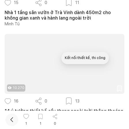
15
0
11
Nhà 1 tầng sân vườn ở Trà Vinh dành 450m2 cho
không gian xanh và hành lang ngoài trời
Minh Tú
Kết nối thiết kế, thi công
Mua sắm hoàn thiện nhà
10.270
16
0
13
14 ý tưởng thiết kế cầu thang ngoài trời thông thoáng
giúp tối ưu diện tích cho nhà phố nhỏ hẹp
Như Ý
1
1
0