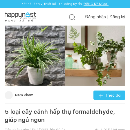
Kết nối đơn vị thiết kế - thi công uy tín.
ĐĂNG KÝ NGAY!
Đăng nhập
Đăng ký
M
Ạ
N
G
X
Ã
H
Ộ
I
Nam Phạm
Theo dõi
5 loại cây cảnh hấp thụ formaldehyde,
giúp ngủ ngon
Cập nhật ngày
15/11/2023, lúc 00:34
4.915
lượt xem