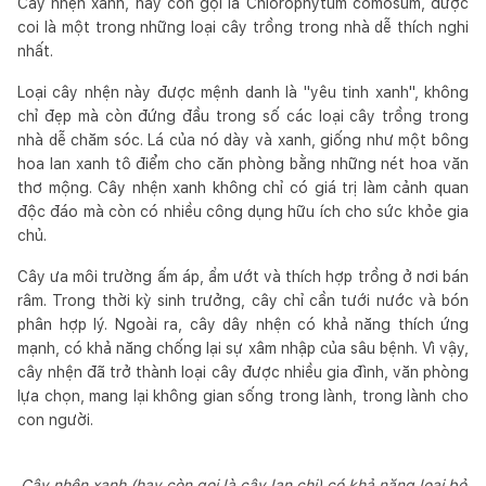
Cây nhện xanh, hay còn gọi là Chlorophytum comosum, được
coi là một trong những loại cây trồng trong nhà dễ thích nghi
nhất.
Loại cây nhện này được mệnh danh là "yêu tinh xanh", không
chỉ đẹp mà còn đứng đầu trong số các loại cây trồng trong
nhà dễ chăm sóc. Lá của nó dày và xanh, giống như một bông
hoa lan xanh tô điểm cho căn phòng bằng những nét hoa văn
thơ mộng. Cây nhện xanh không chỉ có giá trị làm cảnh quan
độc đáo mà còn có nhiều công dụng hữu ích cho sức khỏe gia
chủ.
Cây ưa môi trường ấm áp, ẩm ướt và thích hợp trồng ở nơi bán
râm. Trong thời kỳ sinh trưởng, cây chỉ cần tưới nước và bón
phân hợp lý. Ngoài ra, cây dây nhện có khả năng thích ứng
mạnh, có khả năng chống lại sự xâm nhập của sâu bệnh. Vì vậy,
cây nhện đã trở thành loại cây được nhiều gia đình, văn phòng
lựa chọn, mang lại không gian sống trong lành, trong lành cho
con người.
Cây nhện xanh (hay còn gọi là cây lan chi) có khả năng loại bỏ