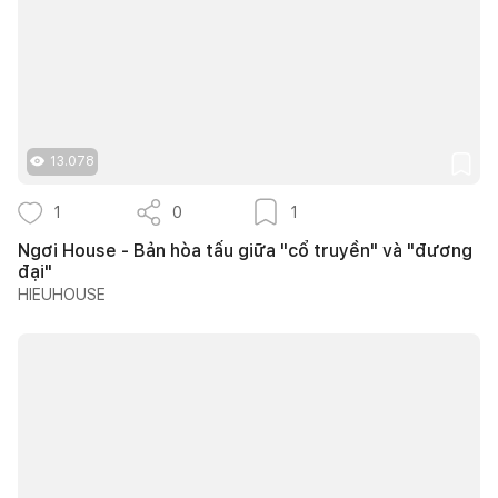
13.078
1
0
1
Ngơi House - Bản hòa tấu giữa "cổ truyền" và "đương
đại"
HIEUHOUSE