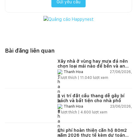
Gửi yêu cầu
Bài đăng liên quan
Xây nhà ở vùng hay mưa đá nên
chọn loại mái nào để bền và an
toàn?
27/06/2026,
Thanh Hoa
2
lượt thích |
11.040
lượt xem
3 vị trí đặt cầu thang dễ gây bí
bách và bất tiện cho nhà phố
23/06/2026,
Thanh Hoa
5
lượt thích |
4.600
lượt xem
Chi phí hoàn thiện căn hộ 80m2
năm 2026 thực tế kèm dự toán