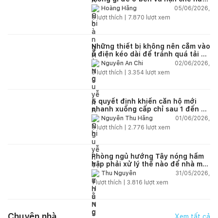
lún?
05/06/2026,
Hoàng Hằng
5
lượt thích |
7.870
lượt xem
Những thiết bị không nên cắm vào
ổ điện kéo dài để tránh quá tải và
chập cháy trong nhà
02/06/2026,
Nguyễn An Chi
9
lượt thích |
3.354
lượt xem
5 quyết định khiến căn hộ mới
nhanh xuống cấp chỉ sau 1 đến 2
năm
01/06/2026,
Nguyễn Thu Hằng
5
lượt thích |
2.776
lượt xem
Phòng ngủ hướng Tây nóng hầm
hập phải xử lý thế nào để nhà mát
hơn?
31/05/2026,
Thu Nguyễn
1
lượt thích |
3.816
lượt xem
Chuyện nhà
Xem tất cả