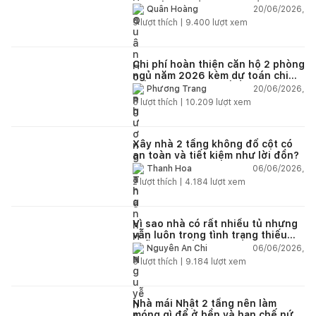
chi tiết từng hạng mục
20/06/2026,
Quân Hoàng
9
lượt thích |
9.400
lượt xem
Chi phí hoàn thiện căn hộ 2 phòng
ngủ năm 2026 kèm dự toán chi
tiết và ví dụ thực tế
20/06/2026,
Phương Trang
5
lượt thích |
10.209
lượt xem
Xây nhà 2 tầng không đổ cột có
an toàn và tiết kiệm như lời đồn?
06/06/2026,
Thanh Hoa
2
lượt thích |
4.184
lượt xem
Vì sao nhà có rất nhiều tủ nhưng
vẫn luôn trong tình trạng thiếu
chỗ chứa đồ?
06/06/2026,
Nguyễn An Chi
5
lượt thích |
9.184
lượt xem
Nhà mái Nhật 2 tầng nên làm
móng gì để ở bền và hạn chế nứt