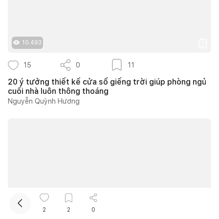
10.493
15
0
11
20 ý tưởng thiết kế cửa sổ giếng trời giúp phòng ngủ
cuối nhà luôn thông thoáng
Kết nối thiết kế, thi công
Nguyễn Quỳnh Hương
Mua sắm hoàn thiện nhà
16.664
2
2
0