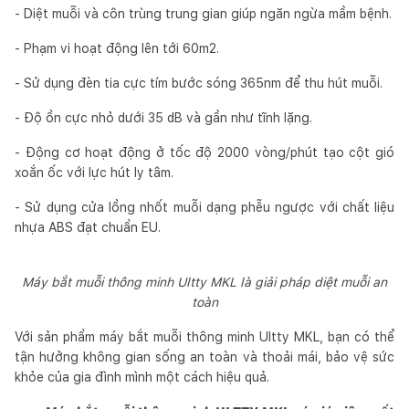
- Diệt muỗi và côn trùng trung gian giúp ngăn ngừa mầm bệnh.
- Phạm vi hoạt động lên tới 60m2.
- Sử dụng đèn tia cực tím bước sóng 365nm để thu hút muỗi.
- Độ ồn cực nhỏ dưới 35 dB và gần như tĩnh lặng.
- Động cơ hoạt động ở tốc độ 2000 vòng/phút tạo cột gió
xoắn ốc với lực hút ly tâm.
- Sử dụng cửa lồng nhốt muỗi dạng phễu ngược với chất liệu
nhựa ABS đạt chuẩn EU.
Máy bắt muỗi thông minh Ultty MKL là giải pháp diệt muỗi an
toàn
Với sản phẩm máy bắt muỗi thông minh Ultty MKL, bạn có thể
tận hưởng không gian sống an toàn và thoải mái, bảo vệ sức
khỏe của gia đình mình một cách hiệu quả.