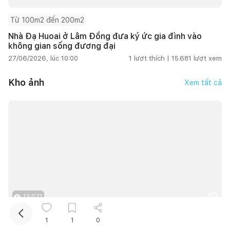
Từ 100m2 đến 200m2
Nhà Đạ Huoai ở Lâm Đồng đưa ký ức gia đình vào
không gian sống đương đại
27/06/2026, lúc 10:00
1
lượt thích |
15.681
lượt xem
Kho ảnh
Xem tất cả
Kết nối thiết kế, thi công
Mua sắm hoàn thiện nhà
13.071
1
0
1
1
1
0