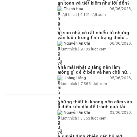
an toàn và tiết kiệm như lời đồn?
06/06/2026,
Thanh Hoa
2
lượt thích |
4.181
lượt xem
Vì sao nhà có rất nhiều tủ nhưng
vẫn luôn trong tình trạng thiếu
chỗ chứa đồ?
06/06/2026,
Nguyễn An Chi
5
lượt thích |
9.183
lượt xem
Nhà mái Nhật 2 tầng nên làm
móng gì để ở bền và hạn chế nứt
lún?
05/06/2026,
Hoàng Hằng
5
lượt thích |
7.866
lượt xem
Những thiết bị không nên cắm vào
ổ điện kéo dài để tránh quá tải và
chập cháy trong nhà
02/06/2026,
Nguyễn An Chi
9
lượt thích |
3.353
lượt xem
5 quyết định khiến căn hộ mới