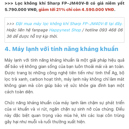
>>> Lọc không khí Sharp FP-JM40V-B có giá niêm yết
5.790.000 VNĐ,
giảm tới 21% chỉ còn 4.590.000 VNĐ
.
>>>
Đặt mua máy lọc không khí Sharp FP-JM40V-B tại đây.
Hoặc liên hệ fanpage
Happynest Shop
/ hotline 093 468 06
36 để được hỗ trợ kịp thời.
4. Máy lạnh với tính năng kháng khuẩn
Máy lạnh với tính năng kháng khuẩn là một giải pháp hiệu quả
để bảo vệ không gian sống của bạn luôn thoải mái và an toàn.
Được trang bị những công nghệ tiên tiến như tinh thể Ag, bộ
lọc trà xanh, carbon hoạt tính, máy lạnh này không chỉ làm mát
không gian mà còn giúp bảo vệ sức khỏe gia đình bạn một
cách toàn diện.
Chức năng kháng khuẩn của máy lạnh làm chậm sự phát triển
của vi khuẩn và vi rút, ngăn chặn sự sinh nở của chúng. Điều
này đặc biệt quan trọng vào mùa hè, khi các loại côn trùng
gây hại như muỗi và ruồi thường xuất hiện.