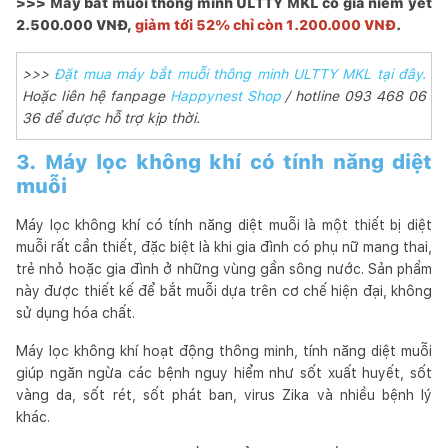
>>> Máy bắt muỗi thông minh ULTTY MKL có giá niêm yết
2.500.000 VNĐ,
giảm tới 52% chỉ còn 1.200.000 VNĐ
.
>>>
Đặt mua máy bắt muỗi thông minh ULTTY MKL tại đây.
Hoặc liên hệ fanpage
Happynest Shop
/ hotline 093 468 06
36 để được hỗ trợ kịp thời.
3. Máy lọc không khí có tính năng diệt
muỗi
Máy lọc không khí có tính năng diệt muỗi là một thiết bị diệt
muỗi rất cần thiết, đặc biệt là khi gia đình có phụ nữ mang thai,
trẻ nhỏ hoặc gia đình ở những vùng gần sông nước. Sản phẩm
này được thiết kế để bắt muỗi dựa trên cơ chế hiện đại, không
sử dụng hóa chất.
Máy lọc không khí hoạt động thông minh, tính năng diệt muỗi
giúp ngăn ngừa các bệnh nguy hiểm như sốt xuất huyết, sốt
vàng da, sốt rét, sốt phát ban, virus Zika và nhiều bệnh lý
khác.