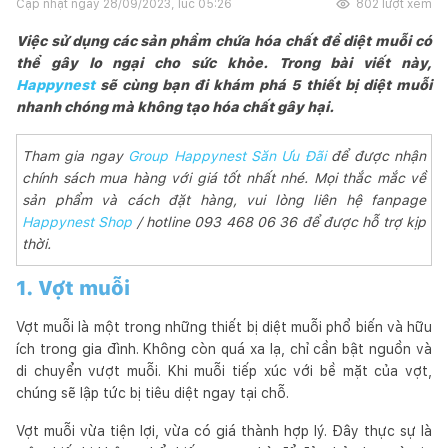
Cập nhật ngày
28/09/2023, lúc 05:26
802
lượt xem
Việc sử dụng các sản phẩm chứa hóa chất để diệt muỗi có
thể gây lo ngại cho sức khỏe. Trong bài viết này,
Happynest
sẽ cùng bạn đi khám phá 5 thiết bị diệt muỗi
nhanh chóng mà không tạo hóa chất gây hại.
Tham gia ngay
Group Happynest Săn Ưu Đãi
để được nhận
chính sách mua hàng với giá tốt nhất nhé. Mọi thắc mắc về
sản phẩm và cách đặt hàng, vui lòng liên hệ fanpage
Happynest Shop
/ hotline 093 468 06 36 để được hỗ trợ kịp
thời.
1. Vợt muỗi
Vợt muỗi là một trong những thiết bị diệt muỗi phổ biến và hữu
ích trong gia đình. Không còn quá xa lạ, chỉ cần bật nguồn và
di chuyển vượt muỗi. Khi muỗi tiếp xúc với bề mặt của vợt,
chúng sẽ lập tức bị tiêu diệt ngay tại chỗ.
Vợt muỗi vừa tiện lợi, vừa có giá thành hợp lý. Đây thực sự là