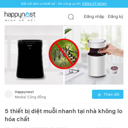
Kết nối đơn vị thiết kế - thi công uy tín.
ĐĂNG KÝ NGAY!
Đăng nhập
Đăng ký
M
Ạ
N
G
X
Ã
H
Ộ
I
Happynest
Theo dõi
Media/ Cộng đồng
5 thiết bị diệt muỗi nhanh tại nhà không lo
hóa chất