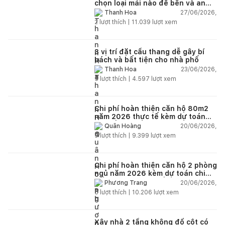
chọn loại mái nào để bền và an
toàn?
27/06/2026,
Thanh Hoa
2
lượt thích |
11.039
lượt xem
3 vị trí đặt cầu thang dễ gây bí
bách và bất tiện cho nhà phố
23/06/2026,
Thanh Hoa
5
lượt thích |
4.597
lượt xem
Chi phí hoàn thiện căn hộ 80m2
năm 2026 thực tế kèm dự toán
chi tiết từng hạng mục
20/06/2026,
Quân Hoàng
9
lượt thích |
9.399
lượt xem
Chi phí hoàn thiện căn hộ 2 phòng
ngủ năm 2026 kèm dự toán chi
tiết và ví dụ thực tế
20/06/2026,
Phương Trang
5
lượt thích |
10.206
lượt xem
Xây nhà 2 tầng không đổ cột có