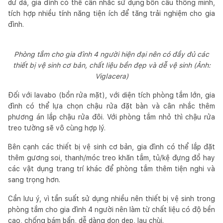
dư dả, gia đình có thể cân nhắc sử dụng bồn cầu thông minh,
tích hợp nhiều tính năng tiện ích để tăng trải nghiệm cho gia
đình.
Phòng tắm cho gia đình 4 người hiện đại nên có đầy đủ các
thiết bị vệ sinh cơ bản, chất liệu bền đẹp và dễ vệ sinh (Ảnh:
Viglacera)
Đối với lavabo (bồn rửa mặt), với diện tích phòng tắm lớn, gia
đình có thể lựa chọn chậu rửa đặt bàn và cân nhắc thêm
phương án lắp chậu rửa đôi. Với phòng tắm nhỏ thì chậu rửa
treo tường sẽ vô cùng hợp lý.
Bên cạnh các thiết bị vệ sinh cơ bản, gia đình có thể lắp đặt
thêm gương soi, thanh/móc treo khăn tắm, tủ/kệ đựng đồ hay
các vật dụng trang trí khác để phòng tắm thêm tiện nghi và
sang trọng hơn.
Cần lưu ý, vì tần suất sử dụng nhiều nên thiết bị vệ sinh trong
phòng tắm cho gia đình 4 người nên làm từ chất liệu có độ bền
cao, chống bám bẩn, dễ dàng dọn dẹp, lau chùi.