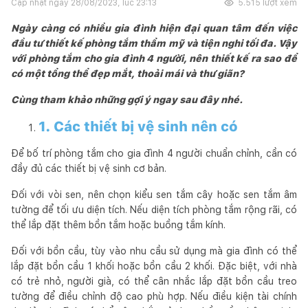
Cập nhật ngày
28/08/2023, lúc 23:13
5.515
lượt xem
Ngày càng có nhiều gia đình hiện đại quan tâm đến việc
đầu tư thiết kế phòng tắm thẩm mỹ và tiện nghi tối đa. Vậy
với phòng tắm cho gia đình 4 người, nên thiết kế ra sao để
có một tổng thể đẹp mắt, thoải mái và thư giãn?
Cùng tham khảo những gợi ý ngay sau đây nhé.
1. Các thiết bị vệ sinh nên có
Để bố trí phòng tắm cho gia đình 4 người chuẩn chỉnh, cần có
đầy đủ các thiết bị vệ sinh cơ bản.
Đối với vòi sen, nên chọn kiểu sen tắm cây hoặc sen tắm âm
tường để tối ưu diện tích. Nếu diện tích phòng tắm rộng rãi, có
thể lắp đặt thêm bồn tắm hoặc buồng tắm kính.
Đối với bồn cầu, tùy vào nhu cầu sử dụng mà gia đình có thể
lắp đặt bồn cầu 1 khối hoặc bồn cầu 2 khối. Đặc biệt, với nhà
có trẻ nhỏ, người già, có thể cân nhắc lắp đặt bồn cầu treo
tường để điều chỉnh độ cao phù hợp. Nếu điều kiện tài chính