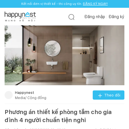
Kết nối đơn vị thiết kế - thi công uy tín.
ĐĂNG KÝ NGAY!
Đăng nhập
Đăng ký
M
Ạ
N
G
X
Ã
H
Ộ
I
Happynest
Theo dõi
Media/ Cộng đồng
Phương án thiết kế phòng tắm cho gia
đình 4 người chuẩn tiện nghi