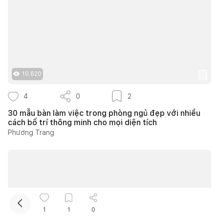
10.620
4
0
2
Kết nối thiết kế, thi công
30 mẫu bàn làm việc trong phòng ngủ đẹp với nhiều
cách bố trí thông minh cho mọi diện tích
Mua sắm hoàn thiện nhà
Phương Trang
1
1
0