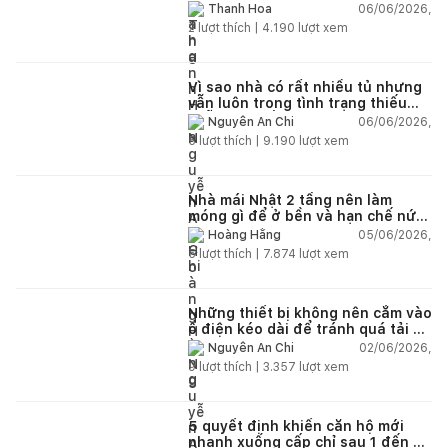
06/06/2026,
Thanh Hoa
2
lượt thích |
4.190
lượt xem
Vì sao nhà có rất nhiều tủ nhưng
vẫn luôn trong tình trạng thiếu
chỗ chứa đồ?
06/06/2026,
Nguyễn An Chi
5
lượt thích |
9.190
lượt xem
Nhà mái Nhật 2 tầng nên làm
móng gì để ở bền và hạn chế nứt
lún?
05/06/2026,
Hoàng Hằng
5
lượt thích |
7.874
lượt xem
Những thiết bị không nên cắm vào
ổ điện kéo dài để tránh quá tải và
chập cháy trong nhà
02/06/2026,
Nguyễn An Chi
9
lượt thích |
3.357
lượt xem
5 quyết định khiến căn hộ mới
nhanh xuống cấp chỉ sau 1 đến 2