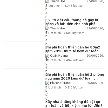
toàn?
27/06/2026,
Thanh Hoa
2
lượt thích |
11.048
lượt xem
3 vị trí đặt cầu thang dễ gây bí
bách và bất tiện cho nhà phố
23/06/2026,
Thanh Hoa
5
lượt thích |
4.603
lượt xem
Chi phí hoàn thiện căn hộ 80m2
năm 2026 thực tế kèm dự toán
chi tiết từng hạng mục
20/06/2026,
Quân Hoàng
9
lượt thích |
9.404
lượt xem
Chi phí hoàn thiện căn hộ 2 phòng
ngủ năm 2026 kèm dự toán chi
tiết và ví dụ thực tế
20/06/2026,
Phương Trang
5
lượt thích |
10.215
lượt xem
Xây nhà 2 tầng không đổ cột có
an toàn và tiết kiệm như lời đồn?