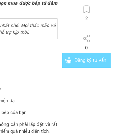
chọn mua được bếp từ đảm
2
 nhất nhé. Mọi thắc mắc về
ỗ trợ kịp thời.
0
Đăng ký tư vấn
n.
hiện đại.
 bếp của bạn.
ông cần phải lắp đặt và rất
iếm quá nhiều diện tích.