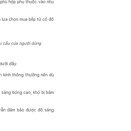
i phù hợp phụ thuộc vào nhu
n lựa chọn mua bếp từ có độ
hu cầu của người dùng
dưới đây:
ần kính thông thường nên dù
độ sáng bóng cao, khó bị bám
n vẫn đảm bảo được độ sáng