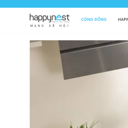
CỘNG ĐỒNG
HAP
M
Ạ
N
G
X
Ã
H
Ộ
I