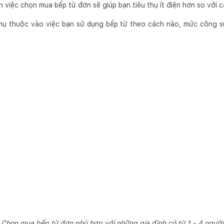
 việc chọn mua bếp từ đơn sẽ giúp bạn tiêu thụ ít điện hơn so với c
phụ thuộc vào việc bạn sử dụng bếp từ theo cách nào, mức công s
Chọn mua bếp từ đơn phù hợp với những gia đình có từ 1 - 4 người