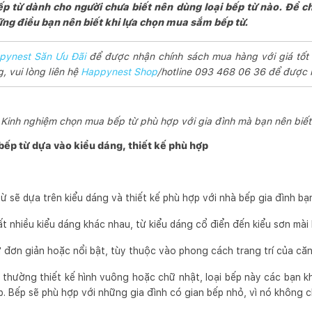
p từ dành cho người chưa biết nên dùng loại bếp từ nào. Để 
ững điều bạn nên biết khi lựa chọn mua sắm bếp từ.
pynest Săn Ưu Đãi
để được nhận chính sách mua hàng với giá tốt
 vui lòng liên hệ
Happynest Shop
/hotline 093 468 06 36 để được h
Kinh nghiệm chọn mua bếp từ phù hợp với gia đình mà bạn nên biết
ếp từ dựa vào kiểu dáng, thiết kế phù hợp
 sẽ dựa trên kiểu dáng và thiết kế phù hợp với nhà bếp gia đình bạ
t nhiều kiểu dáng khác nhau, từ kiểu dáng cổ điển đến kiểu sơn mài 
 đơn giản hoặc nổi bật, tùy thuộc vào phong cách trang trí của căn
thường thiết kế hình vuông hoặc chữ nhật, loại bếp này các bạn kh
. Bếp sẽ phù hợp với những gia đình có gian bếp nhỏ, vì nó không ch