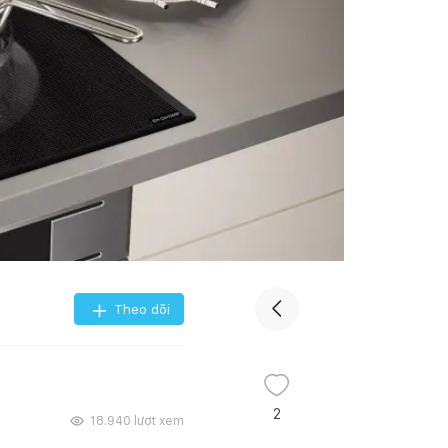
Theo dõi
2
18.940
lượt xem