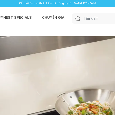
Kết nối đơn vị thiết kế - thi công uy tín.
ĐĂNG KÝ NGAY!
PYNEST SPECIALS
CHUYÊN GIA