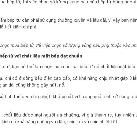
ua bếp từ, thì việc chọn số lượng vùng nấu của bếp từ hồng ngoạ
hẩm bếp từ cần phải sử dụng thường xuyên và lâu dài, vì vậy bạn nê
 tiết kiệm chi phí.
chọn mua bếp từ, thì việc chọn số lượng vùng nấu phụ thuộc vào n
ếp từ với chất liệu mặt bếp đạt chuẩn
p từ, bạn có thể lựa chọn mua các loại bếp từ có chất liệu mặt bếp 
p:
chỉ có ở dòng bếp điện cao cấp, có khả năng chịu nhiệt gấp 3 l
gian dài cũng không gây nứt, nổ.
sứ tinh thể đen chịu nhiệt, khó bị nứt vỡ trong quá trình sử dụng, 
i chất liệu được mọi người ưa chuộng, vì giá thành rẻ, tuy nhiê
kính có khả năng chống va đập, chịu lực và chịu nhiệt tốt.