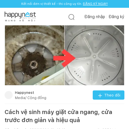
Kết nối đơn vị thiết kế - thi công uy tín.
ĐĂNG KÝ NGAY!
Đăng nhập
Đăng ký
M
Ạ
N
G
X
Ã
H
Ộ
I
Happynest
Theo dõi
Media/ Cộng đồng
Cách vệ sinh máy giặt cửa ngang, cửa
trước đơn giản và hiệu quả