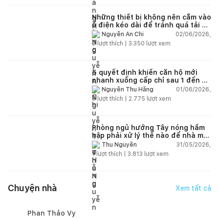
Những thiết bị không nên cắm vào
ổ điện kéo dài để tránh quá tải và
chập cháy trong nhà
02/06/2026,
Nguyễn An Chi
9
lượt thích |
3.350
lượt xem
5 quyết định khiến căn hộ mới
nhanh xuống cấp chỉ sau 1 đến 2
năm
01/06/2026,
Nguyễn Thu Hằng
5
lượt thích |
2.775
lượt xem
Phòng ngủ hướng Tây nóng hầm
hập phải xử lý thế nào để nhà mát
hơn?
31/05/2026,
Thu Nguyễn
1
lượt thích |
3.813
lượt xem
Chuyện nhà
Xem tất cả
Phan Thảo Vy