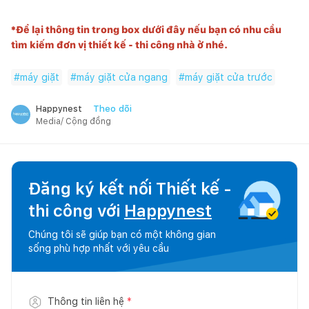
*Để lại thông tin trong box dưới đây nếu bạn có nhu cầu
tìm kiếm đơn vị thiết kế - thi công nhà ở nhé.
#
máy giặt
#
máy giặt cửa ngang
#
máy giặt cửa trước
Theo dõi
Happynest
Media/ Cộng đồng
Đăng ký kết nối Thiết kế -
thi công với
Happynest
Chúng tôi sẽ giúp bạn có một không gian
sống phù hợp nhất với yêu cầu
Thông tin liên hệ
*