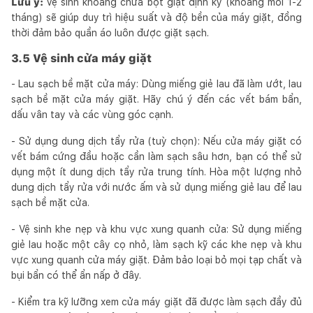
Lưu ý:
Vệ sinh khoang chứa bột giặt định kỳ (khoảng mỗi 1-2
tháng) sẽ giúp duy trì hiệu suất và độ bền của máy giặt, đồng
thời đảm bảo quần áo luôn được giặt sạch.
3.5 Vệ sinh cửa máy giặt
- Lau sạch bề mặt cửa máy: Dùng miếng giẻ lau đã làm ướt, lau
sạch bề mặt cửa máy giặt. Hãy chú ý đến các vết bám bẩn,
dấu vân tay và các vùng góc cạnh.
- Sử dụng dung dịch tẩy rửa (tuỳ chọn): Nếu cửa máy giặt có
vết bám cứng đầu hoặc cần làm sạch sâu hơn, bạn có thể sử
dụng một ít dung dịch tẩy rửa trung tính. Hòa một lượng nhỏ
dung dịch tẩy rửa với nước ấm và sử dụng miếng giẻ lau để lau
sạch bề mặt cửa.
- Vệ sinh khe nẹp và khu vực xung quanh cửa: Sử dụng miếng
giẻ lau hoặc một cây cọ nhỏ, làm sạch kỹ các khe nẹp và khu
vực xung quanh cửa máy giặt. Đảm bảo loại bỏ mọi tạp chất và
bụi bẩn có thể ẩn nấp ở đây.
- Kiểm tra kỹ lưỡng xem cửa máy giặt đã được làm sạch đầy đủ