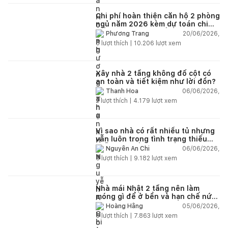
Chi phí hoàn thiện căn hộ 2 phòng
ngủ năm 2026 kèm dự toán chi
tiết và ví dụ thực tế
20/06/2026,
Phương Trang
5
lượt thích |
10.206
lượt xem
Xây nhà 2 tầng không đổ cột có
an toàn và tiết kiệm như lời đồn?
06/06/2026,
Thanh Hoa
2
lượt thích |
4.179
lượt xem
Vì sao nhà có rất nhiều tủ nhưng
vẫn luôn trong tình trạng thiếu
chỗ chứa đồ?
06/06/2026,
Nguyễn An Chi
5
lượt thích |
9.182
lượt xem
Nhà mái Nhật 2 tầng nên làm
móng gì để ở bền và hạn chế nứt
lún?
05/06/2026,
Hoàng Hằng
5
lượt thích |
7.863
lượt xem