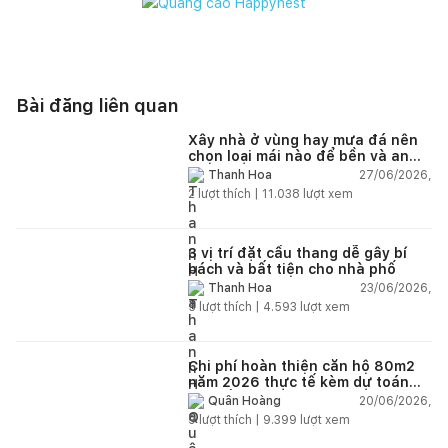
Bài đăng liên quan
Xây nhà ở vùng hay mưa đá nên
chọn loại mái nào để bền và an
toàn?
27/06/2026,
Thanh Hoa
2
lượt thích |
11.038
lượt xem
3 vị trí đặt cầu thang dễ gây bí
bách và bất tiện cho nhà phố
23/06/2026,
Thanh Hoa
5
lượt thích |
4.593
lượt xem
Chi phí hoàn thiện căn hộ 80m2
năm 2026 thực tế kèm dự toán
chi tiết từng hạng mục
20/06/2026,
Quân Hoàng
9
lượt thích |
9.399
lượt xem