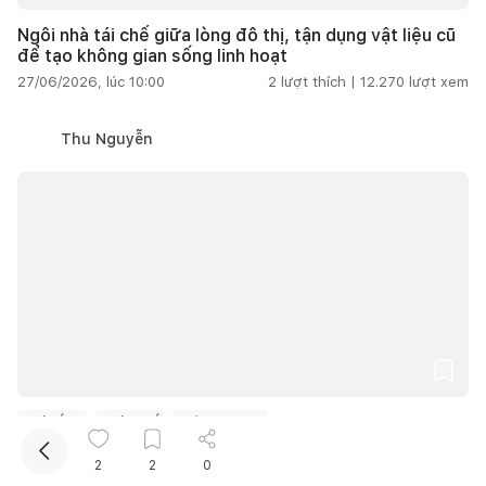
Ngôi nhà tái chế giữa lòng đô thị, tận dụng vật liệu cũ
để tạo không gian sống linh hoạt
27/06/2026, lúc 10:00
2
lượt thích |
12.270
lượt xem
Thu Nguyễn
Kết nối thiết kế, thi công
Mua sắm hoàn thiện nhà
Nhà ống
Nhà phố
Trên 200m2
Nhà ống vẫn thoáng và riêng tư nhờ thiết kế mặt tiền
2
2
0
đặc rỗng