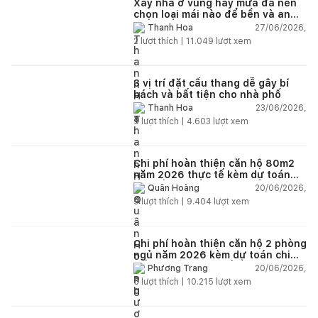
Xây nhà ở vùng hay mưa đá nên
chọn loại mái nào để bền và an
toàn?
27/06/2026,
Thanh Hoa
2
lượt thích |
11.049
lượt xem
3 vị trí đặt cầu thang dễ gây bí
bách và bất tiện cho nhà phố
23/06/2026,
Thanh Hoa
5
lượt thích |
4.603
lượt xem
Chi phí hoàn thiện căn hộ 80m2
năm 2026 thực tế kèm dự toán
chi tiết từng hạng mục
20/06/2026,
Quân Hoàng
9
lượt thích |
9.404
lượt xem
Chi phí hoàn thiện căn hộ 2 phòng
ngủ năm 2026 kèm dự toán chi
tiết và ví dụ thực tế
20/06/2026,
Phương Trang
5
lượt thích |
10.215
lượt xem