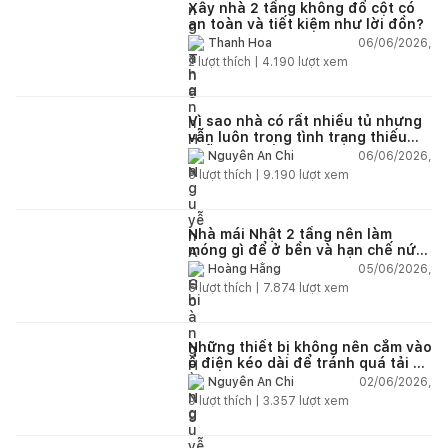
Xây nhà 2 tầng không đổ cột có
an toàn và tiết kiệm như lời đồn?
06/06/2026,
Thanh Hoa
2
lượt thích |
4.190
lượt xem
Vì sao nhà có rất nhiều tủ nhưng
vẫn luôn trong tình trạng thiếu
chỗ chứa đồ?
06/06/2026,
Nguyễn An Chi
5
lượt thích |
9.190
lượt xem
Nhà mái Nhật 2 tầng nên làm
móng gì để ở bền và hạn chế nứt
lún?
05/06/2026,
Hoàng Hằng
5
lượt thích |
7.874
lượt xem
Những thiết bị không nên cắm vào
ổ điện kéo dài để tránh quá tải và
chập cháy trong nhà
02/06/2026,
Nguyễn An Chi
9
lượt thích |
3.357
lượt xem