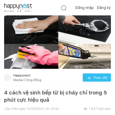
Đăng nhập
Đăng ký
M
Ạ
N
G
X
Ã
H
Ộ
I
Happynest
Theo dõi
Media/ Cộng đồng
4 cách vệ sinh bếp từ bị cháy chỉ trong 5
phút cực hiệu quả
Cập nhật ngày
15/08/2023, lúc 23:40
1.047
lượt xem