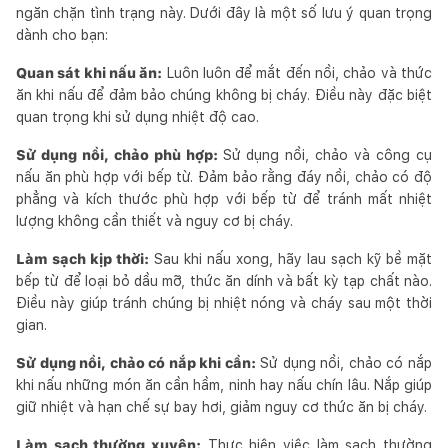
ngăn chặn tình trạng này. Dưới đây là một số lưu ý quan trọng
dành cho bạn:
Quan sát khi nấu ăn:
Luôn luôn để mắt đến nồi, chảo và thức
ăn khi nấu để đảm bảo chúng không bị cháy. Điều này đặc biệt
quan trọng khi sử dụng nhiệt độ cao.
Sử dụng nồi, chảo phù hợp:
Sử dụng nồi, chảo và công cụ
nấu ăn phù hợp với bếp từ. Đảm bảo rằng đáy nồi, chảo có độ
phẳng và kích thước phù hợp với bếp từ để tránh mất nhiệt
lượng không cần thiết và nguy cơ bị cháy.
Làm sạch kịp thời:
Sau khi nấu xong, hãy lau sạch kỹ bề mặt
bếp từ để loại bỏ dầu mỡ, thức ăn dính và bất kỳ tạp chất nào.
Điều này giúp tránh chúng bị nhiệt nóng và cháy sau một thời
gian.
Sử dụng nồi, chảo có nắp khi cần:
Sử dụng nồi, chảo có nắp
khi nấu những món ăn cần hầm, ninh hay nấu chín lâu. Nắp giúp
giữ nhiệt và hạn chế sự bay hơi, giảm nguy cơ thức ăn bị cháy.
Làm sạch thường xuyên:
Thực hiện việc làm sạch thường