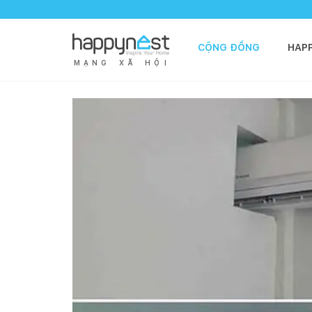
CỘNG ĐỒNG
HAP
M
Ạ
N
G
X
Ã
H
Ộ
I