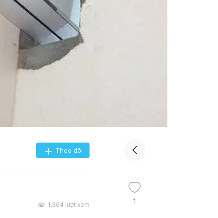
Theo dõi
1
1.664
lượt xem