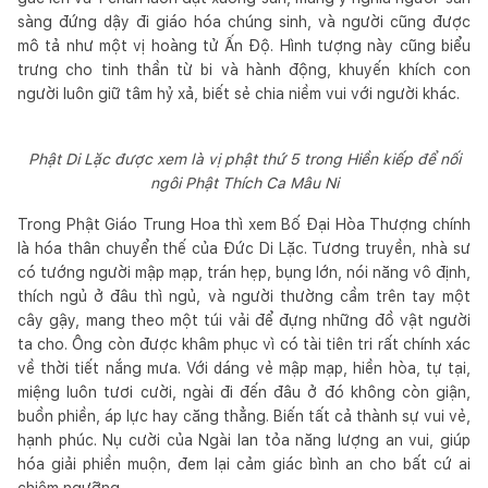
sàng đứng dậy đi giáo hóa chúng sinh, và người cũng được
mô tả như một vị hoàng tử Ấn Độ. Hình tượng này cũng biểu
trưng cho tinh thần từ bi và hành động, khuyến khích con
người luôn giữ tâm hỷ xả, biết sẻ chia niềm vui với người khác.
Phật Di Lặc được xem là vị phật thứ 5 trong Hiền kiếp để nối
ngôi Phật Thích Ca Mâu Ni
Trong Phật Giáo Trung Hoa thì xem Bố Đại Hòa Thượng chính
là hóa thân chuyển thế của Đức Di Lặc. Tương truyền, nhà sư
có tướng người mập mạp, trán hẹp, bụng lớn, nói năng vô định,
thích ngủ ở đâu thì ngủ, và người thường cầm trên tay một
cây gậy, mang theo một túi vải để đựng những đồ vật người
ta cho. Ông còn được khâm phục vì có tài tiên tri rất chính xác
về thời tiết nắng mưa. Với dáng vẻ mập mạp, hiền hòa, tự tại,
miệng luôn tươi cười, ngài đi đến đâu ở đó không còn giận,
buồn phiền, áp lực hay căng thẳng. Biến tất cả thành sự vui vẻ,
hạnh phúc. Nụ cười của Ngài lan tỏa năng lượng an vui, giúp
hóa giải phiền muộn, đem lại cảm giác bình an cho bất cứ ai
chiêm ngưỡng.