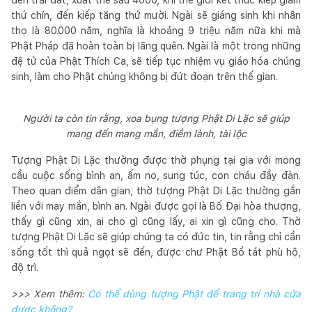
thứ chín, đến kiếp tăng thứ mười. Ngài sẽ giáng sinh khi nhân
thọ là 80.000 năm, nghĩa là khoảng 9 triệu năm nữa khi mà
Phật Pháp đã hoàn toàn bị lãng quên. Ngài là một trong những
đệ tử của Phật Thích Ca, sẽ tiếp tục nhiệm vụ giáo hóa chúng
sinh, làm cho Phật chủng không bị đứt đoạn trên thế gian.
Người ta còn tin rằng, xoa bụng tượng Phật Di Lặc sẽ giúp
mang đến mang mắn, điềm lành, tài lộc
Tượng Phật Di Lặc thường được thờ phụng tại gia với mong
cầu cuộc sống bình an, ấm no, sung túc, con cháu đầy đàn.
Theo quan điểm dân gian, thờ tượng Phật Di Lặc thường gắn
liền với may mắn, bình an. Ngài được gọi là Bố Đại hòa thượng,
thấy gì cũng xin, ai cho gì cũng lấy, ai xin gì cũng cho. Thờ
tượng Phật Di Lặc sẽ giúp chúng ta có đức tin, tin rằng chỉ cần
sống tốt thì quả ngọt sẽ đến, được chư Phật Bồ tát phù hộ,
độ trì.
>>> Xem thêm:
Có thể dùng tượng Phật để trang trí nhà cửa
được không?