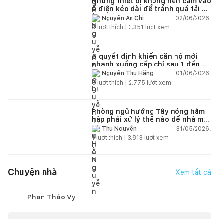
Những thiết bị không nên cắm vào
ổ điện kéo dài để tránh quá tải và
chập cháy trong nhà
02/06/2026,
Nguyễn An Chi
9
lượt thích |
3.351
lượt xem
5 quyết định khiến căn hộ mới
nhanh xuống cấp chỉ sau 1 đến 2
năm
01/06/2026,
Nguyễn Thu Hằng
5
lượt thích |
2.775
lượt xem
Phòng ngủ hướng Tây nóng hầm
hập phải xử lý thế nào để nhà mát
hơn?
31/05/2026,
Thu Nguyễn
1
lượt thích |
3.813
lượt xem
Chuyện nhà
Xem tất cả
Phan Thảo Vy