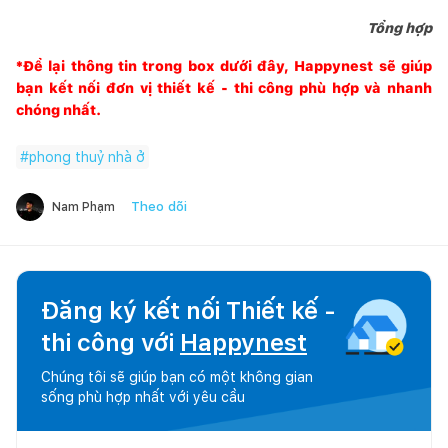
Tổng hợp
*Để lại thông tin trong box dưới đây,
Happynest
sẽ giúp
bạn kết nối đơn vị thiết kế - thi công phù hợp và nhanh
chóng nhất.
#
phong thuỷ nhà ở
Theo dõi
Nam Phạm
Đăng ký kết nối Thiết kế -
thi công với
Happynest
Chúng tôi sẽ giúp bạn có một không gian
sống phù hợp nhất với yêu cầu