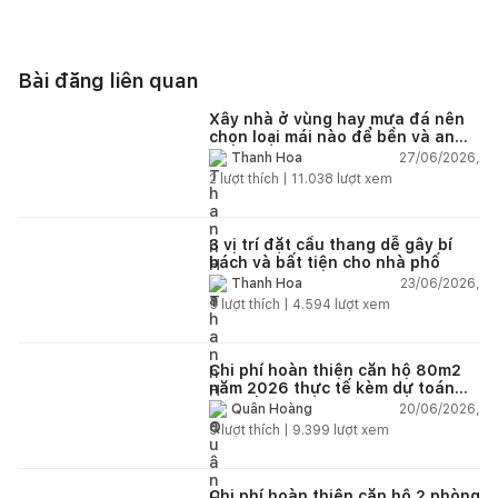
Bài đăng liên quan
Xây nhà ở vùng hay mưa đá nên
chọn loại mái nào để bền và an
toàn?
27/06/2026,
Thanh Hoa
2
lượt thích |
11.038
lượt xem
3 vị trí đặt cầu thang dễ gây bí
bách và bất tiện cho nhà phố
23/06/2026,
Thanh Hoa
5
lượt thích |
4.594
lượt xem
Chi phí hoàn thiện căn hộ 80m2
năm 2026 thực tế kèm dự toán
chi tiết từng hạng mục
20/06/2026,
Quân Hoàng
9
lượt thích |
9.399
lượt xem
Chi phí hoàn thiện căn hộ 2 phòng