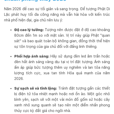
Năm 2026 đề cao sự tối giản và sang trọng. Để tượng Phật Di
Lặc phát huy tối đa công năng mà vẫn hài hòa với kiến trúc
nhà phố hiện đại, gia chủ nên lưu ý:
Độ cao lý tưởng:
Tượng nên được đặt ở độ cao khoảng
80cm đến 1m so với mặt sàn. Vị trí này giúp Phật "quan
sát" và bao quát toàn bộ không gian, đồng thời thể hiện
sự tôn trọng của gia chủ đối với đấng linh thiêng.
Phối hợp ánh sáng:
Hãy sử dụng đèn led âm trần hoặc
đèn hắt ánh sáng vàng dịu tại vị trí đặt tượng. Ánh sáng
ấm áp giúp bức tượng thêm uy nghiêm và lan tỏa năng
lượng tích cực, xua tan tính Hỏa quá mạnh của năm
2026.
Sự sạch sẽ và tĩnh lặng:
Tránh đặt tượng gần các thiết
bị điện tử tỏa nhiệt mạnh hoặc nơi ồn ào. Một góc nhỏ
bình yên, sạch sẽ với một vài món đồ gốm sứ hoặc cây
xanh nhỏ xung quanh sẽ tạo nên một điểm nhấn phong
thủy cực kỳ đắt giá cho ngôi nhà.