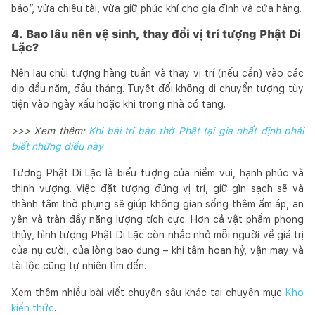
bảo”, vừa chiêu tài, vừa giữ phúc khí cho gia đình và cửa hàng.
4. Bao lâu nên vệ sinh, thay đổi vị trí tượng Phật Di
Lặc?
Nên lau chùi tượng hàng tuần và thay vị trí (nếu cần) vào các
dịp đầu năm, đầu tháng. Tuyệt đối không di chuyển tượng tùy
tiện vào ngày xấu hoặc khi trong nhà có tang.
>>> Xem thêm:
Khi bài trí bàn thờ Phật tại gia nhất định phải
biết những điều này
Tượng Phật Di Lặc là biểu tượng của niềm vui, hạnh phúc và
thịnh vượng. Việc đặt tượng đúng vị trí, giữ gìn sạch sẽ và
thành tâm thờ phụng sẽ giúp không gian sống thêm ấm áp, an
yên và tràn đầy năng lượng tích cực. Hơn cả vật phẩm phong
thủy, hình tượng Phật Di Lặc còn nhắc nhở mỗi người về giá trị
của nụ cười, của lòng bao dung – khi tâm hoan hỷ, vận may và
tài lộc cũng tự nhiên tìm đến.
Xem thêm nhiều bài viết chuyên sâu khác tại chuyên mục
Kho
kiến thức
.