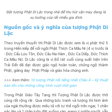
Đặt tượng Phật Di Lặc trong nhà để thu hút vận may đang là
xu hướng của rất nhiều gia đình
Nguồn gốc và ý nghĩa của tượng Phật Di
Lặc
Theo truyền thuyết thì Phật Di Lặc được xem là vị phật thứ 5
trong Hiền kiếp để nối ngôi Phật Thích Ca Mâu Ni (4 vị trước là
: Đức Cấu Lưu Tôn, Đức Câu Na Hàm , Đức Ca Diếp, Đức Thích
Ca Mâu Ni). Di Lặc cũng là vị Bồ tát cuối cùng xuất hiện trên
Trái Đất đã đạt được giác ngộ hoàn toàn, chứng ngộ thành
Phật, giảng dạy Phật Pháp và giáo hóa chúng sinh.
>>> Xem thêm:
10 tượng Phật nổi tiếng nhất Châu Á – Kỹ thuật
bảo tồn cho những công trình vượt thời gian
Trong Phật Giáo Tây Tạng thì Tượng Phật Di Lặc được thờ
cúng rất rộng rãi . Qua những bức tranh và tượng thì hình ảnh
của ngài thường được miêu tả với tư thế ngồi trên ngai, 1 chân
gác lên và 1 chân luôn đặt xuống sàn, mang ý nghĩa người sẵn