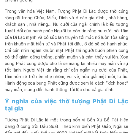
Trong văn hóa Việt Nam, Tượng Phật Di Lặc được thờ cúng
rộng rãi trong Chùa, Miếu, Đình và ở các gia đình , nhà hàng,
khách sạn , nhà riêng… Nụ cười của ngài chính là biểu tượng
tuyệt đối của hạnh phúc Người ta còn tin rằng nụ cười nội tâm
của Di Lặc mạnh và có sức lan truyền tới mức nó luôn tỏa sáng
trên khuôn mặt hiền từ và Phật tới đâu, ở đó sẽ có hạnh phúc.
Chỉ cần nhìn ngắm khuôn mặt Phật thì người buồn phiền cũng
có thể giảm căng thẳng, phiền muộn và cảm thấy vui lên. Xoa
bụng Phật cũng được cho là sẽ mang lại nhiều may mắn và sự
tốt lành. Người Việt tin rằng chỉ cần ngắm nụ cười của Phật,
tâm hồn sẽ trở nên nhẹ nhõm, vui vẻ, hóa giải mệt mỏi, lo âu.
Hành động xoa bụng Phật cũng được xem là cách “kích hoạt”
may mắn, mang đến hanh thông, tài lộc cho cả gia đình.
Ý nghĩa của việc thờ tượng Phật Di Lặc
tại gia
Tượng Phật Di Lặc là một trong bốn vị Bổn Xứ Bồ Tát hiện
đang ở cung trời Đâu Suất. Theo kinh điển Phật Giáo, Ngài sẽ
đến trái đất, xuất thế sau 4000, khi thế giới kết thúc kiếp giảm