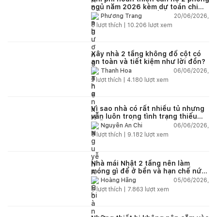
ngủ năm 2026 kèm dự toán chi
tiết và ví dụ thực tế
20/06/2026,
Phương Trang
5
lượt thích |
10.206
lượt xem
Xây nhà 2 tầng không đổ cột có
an toàn và tiết kiệm như lời đồn?
06/06/2026,
Thanh Hoa
2
lượt thích |
4.180
lượt xem
Vì sao nhà có rất nhiều tủ nhưng
vẫn luôn trong tình trạng thiếu
chỗ chứa đồ?
06/06/2026,
Nguyễn An Chi
5
lượt thích |
9.182
lượt xem
Nhà mái Nhật 2 tầng nên làm
móng gì để ở bền và hạn chế nứt
lún?
05/06/2026,
Hoàng Hằng
5
lượt thích |
7.863
lượt xem