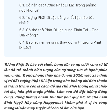
6
.
1
.
Có nên đặt tượng Phật Di Lặc trong phòng
ngủ không?
6
.
2
.
Tượng Phật Di Lặc bằng chất liệu nào tốt
nhất?
6
.
3
.
Có thể thờ Phật Di Lặc cùng Thần Tài – Ông
Địa không?
6
.
4
.
Bao lâu nên vệ sinh, thay đổi vị trí tượng Phật
Di Lặc?
Tượng Phật Di Lặc với chiếc bụng lớn và nụ cười rạng rỡ từ
lâu đã trở thành biểu tượng của sự sung túc và hạnh phúc
viên mãn. Trong phong thủy nhà ở năm 2026, việc xác định
vị trí đặt tượng Phật Di Lặc trong nhà không chỉ đơn thuần
là trang trí mà còn là cách để gia chủ khơi thông dòng chảy
tài lộc, hóa giải muộn phiền. Làm sao để đặt tượng đúng
cung, đúng hướng nhằm thu hút phú quý rực rỡ cho năm
Bính Ngọ? Hãy cùng Happynest khám phá 4 vị trí vàng
mang lại vận may tuyệt vời cho tổ ấm của bạn.