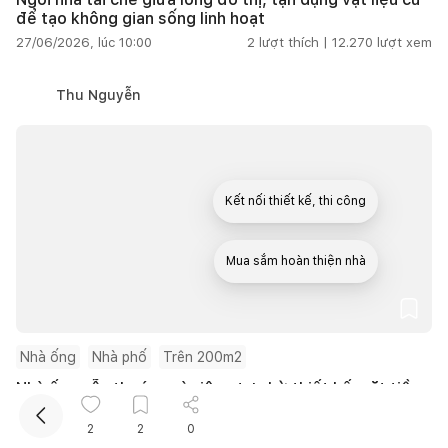
để tạo không gian sống linh hoạt
27/06/2026, lúc 10:00
2
lượt thích |
12.270
lượt xem
Thu Nguyễn
Kết nối thiết kế, thi công
Mua sắm hoàn thiện nhà
Nhà ống
Nhà phố
Trên 200m2
Nhà ống vẫn thoáng và riêng tư nhờ thiết kế mặt tiền
đặc rỗng
2
2
0
27/06/2026, lúc 10:00
2
lượt thích |
5.687
lượt xem