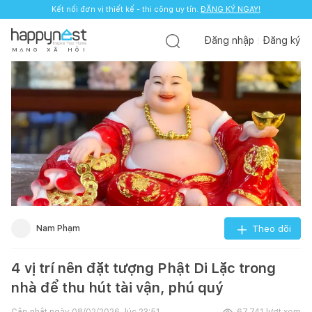
Kết nối đơn vị thiết kế - thi công uy tín.
ĐĂNG KÝ NGAY!
Đăng nhập
Đăng ký
M
Ạ
N
G
X
Ã
H
Ộ
I
Nam Phạm
Theo dõi
4 vị trí nên đặt tượng Phật Di Lặc trong
nhà để thu hút tài vận, phú quý
Cập nhật ngày
08/02/2026, lúc 23:51
67.741
lượt xem