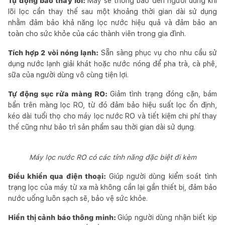
Tự động báo thay lõi:
Máy sẽ thông báo đến người dùng khi
lõi lọc cần thay thế sau một khoảng thời gian dài sử dụng
nhằm đảm bảo khả năng lọc nước hiệu quả và đảm bảo an
toàn cho sức khỏe của các thành viên trong gia đình.
Tích hợp 2 vòi nóng lạnh:
Sẵn sàng phục vụ cho nhu cầu sử
dụng nước lạnh giải khát hoặc nước nóng để pha trà, cà phê,
sữa của người dùng vô cùng tiện lợi.
Tự động sục rửa màng RO:
Giảm tình trạng đóng cặn, bám
bẩn trên màng lọc RO, từ đó đảm bảo hiệu suất lọc ổn định,
kéo dài tuổi thọ cho máy lọc nước RO và tiết kiệm chi phí thay
thế cũng như bảo trì sản phẩm sau thời gian dài sử dụng.
Máy lọc nước RO có các tính năng đặc biệt đi kèm
Điều khiển qua điện thoại:
Giúp người dùng kiểm soát tình
trạng lọc của máy từ xa mà không cần lại gần thiết bị, đảm bảo
nước uống luôn sạch sẽ, bảo vệ sức khỏe.
Hiển thị cảnh báo thông minh:
Giúp người dùng nhận biết kịp