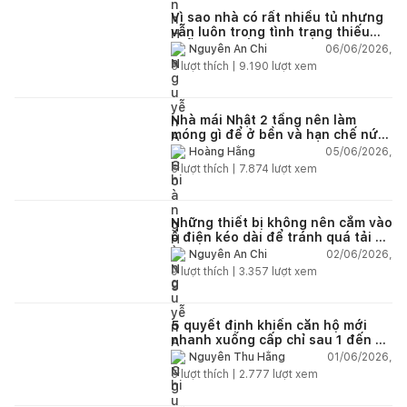
Vì sao nhà có rất nhiều tủ nhưng
vẫn luôn trong tình trạng thiếu
chỗ chứa đồ?
06/06/2026,
Nguyễn An Chi
5
lượt thích |
9.190
lượt xem
Nhà mái Nhật 2 tầng nên làm
móng gì để ở bền và hạn chế nứt
lún?
05/06/2026,
Hoàng Hằng
5
lượt thích |
7.874
lượt xem
Những thiết bị không nên cắm vào
ổ điện kéo dài để tránh quá tải và
chập cháy trong nhà
02/06/2026,
Nguyễn An Chi
9
lượt thích |
3.357
lượt xem
5 quyết định khiến căn hộ mới
nhanh xuống cấp chỉ sau 1 đến 2
năm
01/06/2026,
Nguyễn Thu Hằng
5
lượt thích |
2.777
lượt xem