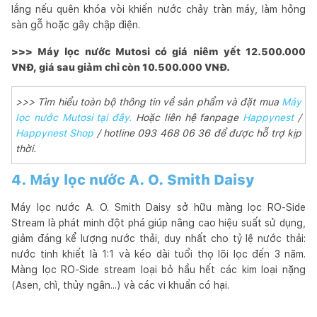
lắng nếu quên khóa vòi khiến nước chảy tràn máy, làm hỏng
sàn gỗ hoặc gây chập điện.
>>> Máy lọc nước Mutosi có giá niêm yết 12.500.000
VNĐ, giá sau giảm chỉ còn 10.500.000 VNĐ.
>>> Tìm hiểu toàn bộ thông tin về sản phẩm và đặt mua
Máy
lọc nước Mutosi tại đây.
Hoặc liên hệ fanpage
Happynest
/
Happynest Shop
/ hotline 093 468 06 36 để được hỗ trợ kịp
thời.
4. Máy lọc nước A. O. Smith Daisy
Máy lọc nước A. O. Smith Daisy sở hữu màng lọc RO-Side
Stream là phát minh đột phá giúp nâng cao hiệu suất sử dụng,
giảm đáng kể lượng nước thải, duy nhất cho tỷ lệ nước thải:
nước tinh khiết là 1:1 và kéo dài tuổi thọ lõi lọc đến 3 năm.
Màng lọc RO-Side stream loại bỏ hầu hết các kim loại nặng
(Asen, chì, thủy ngân...) và các vi khuẩn có hại.