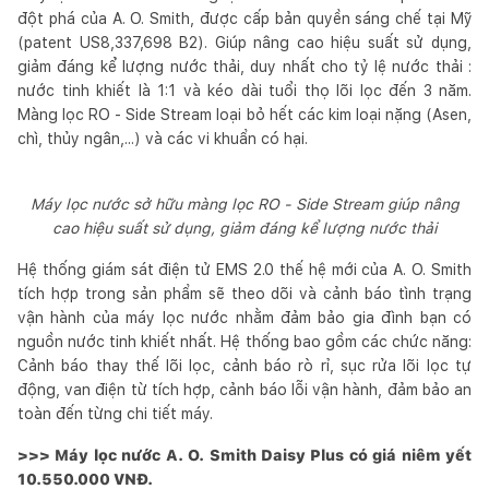
đột phá của A. O. Smith, được cấp bản quyền sáng chế tại Mỹ
(patent US8,337,698 B2). Giúp nâng cao hiệu suất sử dụng,
giảm đáng kể lượng nước thải, duy nhất cho tỷ lệ nước thải :
nước tinh khiết là 1:1 và kéo dài tuổi thọ lõi lọc đến 3 năm.
Màng lọc RO - Side Stream loại bỏ hết các kim loại nặng (Asen,
chì, thủy ngân,...) và các vi khuẩn có hại.
Máy lọc nước sở hữu màng lọc RO - Side Stream giúp nâng
cao hiệu suất sử dụng, giảm đáng kể lượng nước thải
Hệ thống giám sát điện tử EMS 2.0 thế hệ mới của A. O. Smith
tích hợp trong sản phẩm sẽ theo dõi và cảnh báo tình trạng
vận hành của máy lọc nước nhằm đảm bảo gia đình bạn có
nguồn nước tinh khiết nhất. Hệ thống bao gồm các chức năng:
Cảnh báo thay thế lõi lọc, cảnh báo rò rỉ, sục rửa lõi lọc tự
động, van điện từ tích hợp, cảnh báo lỗi vận hành, đảm bảo an
toàn đến từng chi tiết máy.
>>> Máy lọc nước A. O. Smith Daisy Plus có giá niêm yết
10.550.000 VNĐ.