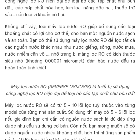
công nghệ lọc RO hiện đại để loại bỏ các tạp chất như bùn
đất, các hợp chất hóa học, kim loại nặng độc hại, thuốc trừ
sâu... các loại vi khuẩn có hại.
Không chỉ vậy, loại máy lọc nước RO giúp bổ sung các loại
khoáng chất có lợi cho cơ thể, cho bạn một nguồn nước sạch
và an toàn. Bạn có thể sử dụng máy lọc nước RO để lọc tất cả
các nguồn nước khác nhau như nước giếng, sông, nước mưa,
nước nhiễm cặn vôi,... nhờ trang bị màng lọc RO có kích thước
siêu nhỏ (khoảng 0.00001 micromet) đảm bảo nước đầu ra
hoàn toàn tinh khiết.
Máy lọc nước RO (REVERSE OSMOSIS) là thiết bị sử dụng
công nghệ lọc RO hiện đại để loại bỏ các tạp chất như bùn đất
Máy lọc nước RO sẽ có từ 5 - 10 lõi lọc tuỳ thuộc vào từng
model của từng nhà sản xuất. Sử dụng thì máy có 5 - 6 lõi lọc
nếu gia đình bạn chỉ cần có nguồn nước sạch là đủ đáp ứng
được nhu cầu sử dụng cơ bản. Còn nếu bạn mong muốn sẽ có
được nguồn nước nhiều khoáng chất hơn thì những sản phẩm
có 7 - 10 lõi lọc sẽ là sự lựa chọn lý tưởng.