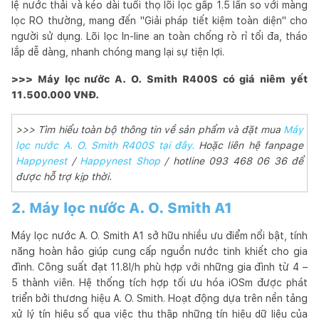
lệ nước thải và kéo dài tuổi thọ lõi lọc gấp 1.5 lần so với màng
lọc RO thường, mang đến "Giải pháp tiết kiệm toàn diện" cho
người sử dụng. Lõi lọc In-line an toàn chống rò rỉ tối đa, tháo
lắp dễ dàng, nhanh chóng mang lại sự tiện lợi.
>>> Máy lọc nước A. O. Smith R400S có giá niêm yết
11.500.000 VNĐ.
>>> Tìm hiểu toàn bộ thông tin về sản phẩm và đặt mua
Máy
lọc nước A. O. Smith R400S tại đây.
Hoặc liên hệ fanpage
Happynest
/
Happynest Shop
/ hotline 093 468 06 36 để
được hỗ trợ kịp thời.
2. Máy lọc nước A. O. Smith A1
Máy lọc nước A. O. Smith A1 sở hữu nhiều ưu điểm nổi bật, tính
năng hoàn hảo giúp cung cấp nguồn nước tinh khiết cho gia
đình. Công suất đạt 11.8l/h phù hợp với những gia đình từ 4 –
5 thành viên. Hệ thống tích hợp tối ưu hóa iOSm được phát
triển bởi thương hiệu A. O. Smith. Hoạt động dựa trên nền tảng
xử lý tín hiệu số qua việc thu thập những tín hiệu dữ liệu của