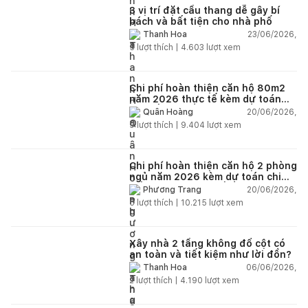
3 vị trí đặt cầu thang dễ gây bí
bách và bất tiện cho nhà phố
23/06/2026,
Thanh Hoa
5
lượt thích |
4.603
lượt xem
Chi phí hoàn thiện căn hộ 80m2
năm 2026 thực tế kèm dự toán
chi tiết từng hạng mục
20/06/2026,
Quân Hoàng
9
lượt thích |
9.404
lượt xem
Chi phí hoàn thiện căn hộ 2 phòng
ngủ năm 2026 kèm dự toán chi
tiết và ví dụ thực tế
20/06/2026,
Phương Trang
5
lượt thích |
10.215
lượt xem
Xây nhà 2 tầng không đổ cột có
an toàn và tiết kiệm như lời đồn?
06/06/2026,
Thanh Hoa
2
lượt thích |
4.190
lượt xem