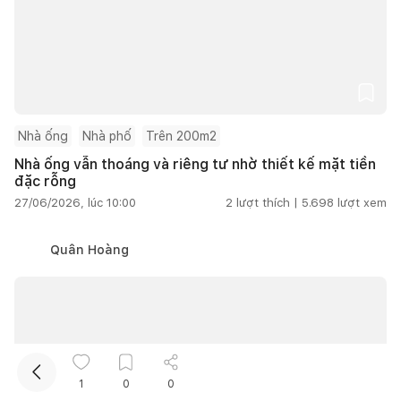
Nhà ống
Nhà phố
Trên 200m2
Nhà ống vẫn thoáng và riêng tư nhờ thiết kế mặt tiền
đặc rỗng
Kết nối thiết kế, thi công
27/06/2026, lúc 10:00
2
lượt thích |
5.698
lượt xem
Mua sắm hoàn thiện nhà
Quân Hoàng
1
0
0