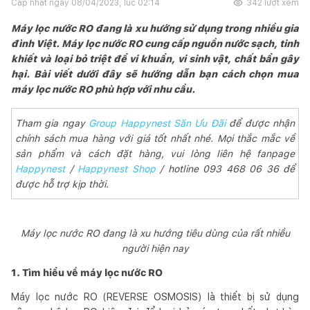
Cập nhật ngày
08/04/2023, lúc 02:14
342
lượt xem
Máy lọc nước RO đang là xu hướng sử dụng trong nhiều gia
đình Việt. Máy lọc nước RO cung cấp nguồn nước sạch, tinh
khiết và loại bỏ triệt để vi khuẩn, vi sinh vật, chất bẩn gây
hại. Bài viết dưới đây sẽ hướng dẫn bạn cách chọn mua
máy lọc nước RO phù hợp với nhu cầu.
Tham gia ngay
Group Happynest Săn Ưu Đãi
để được nhận
chính sách mua hàng với giá tốt nhất nhé. Mọi thắc mắc về
sản phẩm và cách đặt hàng, vui lòng liên hệ fanpage
Happynest
/
Happynest Shop
/ hotline 093 468 06 36 để
được hỗ trợ kịp thời.
Máy lọc nước RO đang là xu hướng tiêu dùng của rất nhiều
người hiện nay
1. Tìm hiểu về máy lọc nước RO
Máy lọc nước RO (REVERSE OSMOSIS) là thiết bị sử dụng