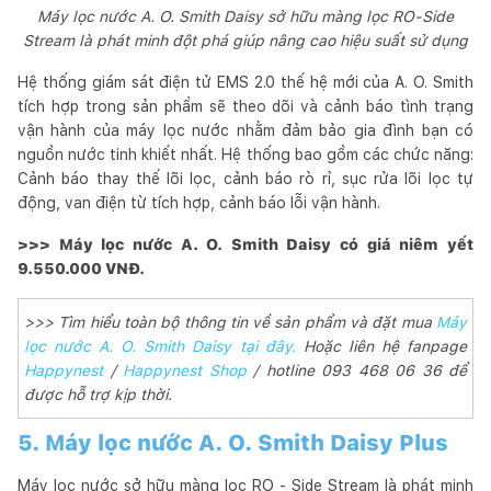
Máy lọc nước A. O. Smith Daisy sở hữu màng lọc RO-Side
Stream là phát minh đột phá giúp nâng cao hiệu suất sử dụng
Hệ thống giám sát điện tử EMS 2.0 thế hệ mới của A. O. Smith
tích hợp trong sản phẩm sẽ theo dõi và cảnh báo tình trạng
vận hành của máy lọc nước nhằm đảm bảo gia đình bạn có
nguồn nước tinh khiết nhất. Hệ thống bao gồm các chức năng:
Cảnh báo thay thế lõi lọc, cảnh báo rò rỉ, sục rửa lõi lọc tự
động, van điện từ tích hợp, cảnh báo lỗi vận hành.
>>> Máy lọc nước A. O. Smith Daisy có giá niêm yết
9.550.000 VNĐ.
>>> Tìm hiểu toàn bộ thông tin về sản phẩm và đặt mua
Máy
lọc nước A. O. Smith Daisy tại đây.
Hoặc liên hệ fanpage
Happynest
/
Happynest Shop
/ hotline 093 468 06 36 để
được hỗ trợ kịp thời.
5. Máy lọc nước A. O. Smith Daisy Plus
Máy lọc nước sở hữu màng lọc RO - Side Stream là phát minh