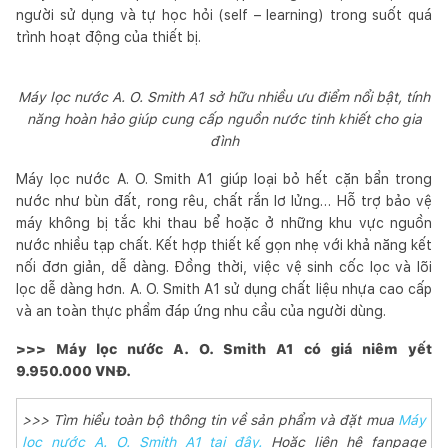
người sử dụng và tự học hỏi (self – learning) trong suốt quá
trình hoạt động của thiết bị.
Máy lọc nước A. O. Smith A1 sở hữu nhiều ưu điểm nổi bật, tính
năng hoàn hảo giúp cung cấp nguồn nước tinh khiết cho gia
đình
Máy lọc nước A. O. Smith A1 giúp loại bỏ hết cặn bẩn trong
nước như bùn đất, rong rêu, chất rắn lơ lửng… Hỗ trợ bảo vệ
máy không bị tắc khi thau bể hoặc ở những khu vực nguồn
nước nhiều tạp chất. Kết hợp thiết kế gọn nhẹ với khả năng kết
nối đơn giản, dễ dàng. Đồng thời, việc vệ sinh cốc lọc và lõi
lọc dễ dàng hơn. A. O. Smith A1 sử dụng chất liệu nhựa cao cấp
và an toàn thực phẩm đáp ứng nhu cầu của người dùng.
>>> Máy lọc nước A. O. Smith A1 có giá niêm yết
9.950.000 VNĐ.
>>> Tìm hiểu toàn bộ thông tin về sản phẩm và đặt mua
Máy
lọc nước A. O. Smith A1 tại đây.
Hoặc liên hệ fanpage