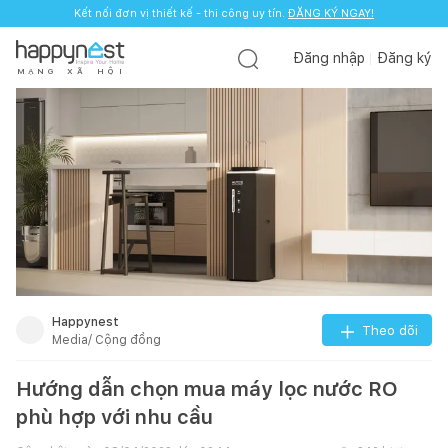
Kết nối đơn vị thiết kế - thi công uy tín.
ĐĂNG KÝ NGAY!
Đăng nhập
Đăng ký
M
Ạ
N
G
X
Ã
H
Ộ
I
Happynest
Theo dõi
Media/ Cộng đồng
Hướng dẫn chọn mua máy lọc nước RO
phù hợp với nhu cầu