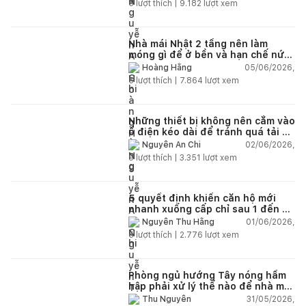
5
lượt thích |
9.182
lượt xem
Nhà mái Nhật 2 tầng nên làm
móng gì để ở bền và hạn chế nứt
lún?
05/06/2026,
Hoàng Hằng
5
lượt thích |
7.864
lượt xem
Những thiết bị không nên cắm vào
ổ điện kéo dài để tránh quá tải và
chập cháy trong nhà
02/06/2026,
Nguyễn An Chi
9
lượt thích |
3.351
lượt xem
5 quyết định khiến căn hộ mới
nhanh xuống cấp chỉ sau 1 đến 2
năm
01/06/2026,
Nguyễn Thu Hằng
5
lượt thích |
2.776
lượt xem
Phòng ngủ hướng Tây nóng hầm
hập phải xử lý thế nào để nhà mát
hơn?
31/05/2026,
Thu Nguyễn