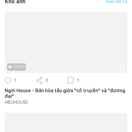
Kho ảnh
Xem tất cả
13.070
1
0
1
Ngơi House - Bản hòa tấu giữa "cổ truyền" và "đương
đại"
HIEUHOUSE