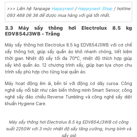
>>> Liên hệ fanpage
Happynest
/
Happynest Shop
/ hotline
093 468 06 36 để được mua hàng với giá tốt nhất.
3.3 Máy sấy thông hơi Electrolux 8.5 kg
EDV854J3WB - Trắng
Máy sấy thông hơi Electrolux 8.5 kg EDV854J3WB với cơ chế
sấy thông hơi, giúp sấy quần áo khô nhanh chóng, tiết kiệm
thời gian. Nhiệt độ sấy tối đa 70°C, nhiệt độ thích hợp giúp
sấy khô quần áo. 12 chương trình sấy, giúp bạn lựa chọn chu
trình sấy phù hợp cho từng loại quần áo.
Máy hoạt động êm ái, bền bỉ với động cơ dây curoa. Công
nghệ sấy nổi bật như cảm biến thông minh Smart Sensor, công
nghệ sấy đảo chiều Reverse Tumbling và công nghệ sấy diệt
khuẩn Hygiene Care.
Máy sấy thông hơi Electrolux 8.5 kg EDV854J3WB có công
suất 2250W với 3 mức nhiệt độ sấy tăng cường, trung bình và
sấy gió