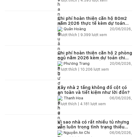
5
lượt thích |
4.595
lượt xem
Chi phí hoàn thiện căn hộ 80m2
năm 2026 thực tế kèm dự toán
chi tiết từng hạng mục
20/06/2026,
Quân Hoàng
9
lượt thích |
9.399
lượt xem
Chi phí hoàn thiện căn hộ 2 phòng
ngủ năm 2026 kèm dự toán chi
tiết và ví dụ thực tế
20/06/2026,
Phương Trang
5
lượt thích |
10.206
lượt xem
Xây nhà 2 tầng không đổ cột có
an toàn và tiết kiệm như lời đồn?
06/06/2026,
Thanh Hoa
2
lượt thích |
4.181
lượt xem
Vì sao nhà có rất nhiều tủ nhưng
vẫn luôn trong tình trạng thiếu
chỗ chứa đồ?
06/06/2026,
Nguyễn An Chi