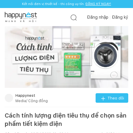
Kết nối đơn vị thiết kế - thi công uy tín.
ĐĂNG KÝ NGAY!
Đăng nhập
Đăng ký
M
Ạ
N
G
X
Ã
H
Ộ
I
Happynest
Theo dõi
Media/ Cộng đồng
Cách tính lượng điện tiêu thụ để chọn sản
phẩm tiết kiệm điện