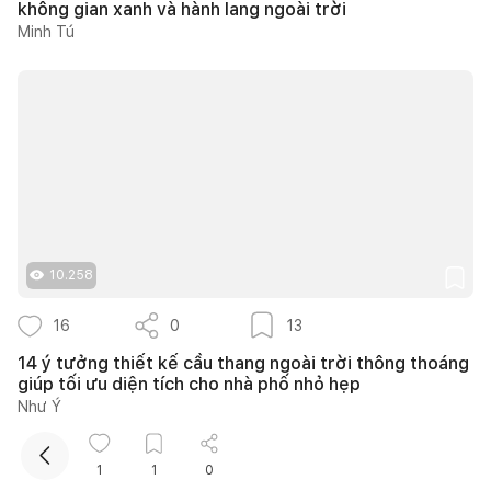
không gian xanh và hành lang ngoài trời
Minh Tú
Kết nối thiết kế, thi công
10.258
Mua sắm hoàn thiện nhà
16
0
13
14 ý tưởng thiết kế cầu thang ngoài trời thông thoáng
giúp tối ưu diện tích cho nhà phố nhỏ hẹp
Như Ý
1
1
0