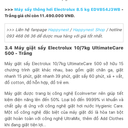
>>>
Máy sấy thông hơi Electrolux 8.5 kg EDV854J3WB
-
Trắng giá chỉ còn 11.490.000 VNĐ.
>>> Liên hệ fanpage
Happynest
/
Happynest Shop
/ hotline
093 468 06 36 để được mua hàng với giá tốt nhất.
3.4 Máy giặt sấy Electrolux 10/7kg UltimateCare
500 - Trắng
Máy giặt sấy Electrolux 10/7kg UltimateCare 500 sở hữu 15
chương trình giặt khác nhau, bao gồm: giặt chăn ga, giặt
nhanh 15 phút, giặt nhanh 39 phút, giặt sấy 60 phút, xả + vắt,
đồ cotton, đồ hỗn hợp, đồ trẻ em.
Máy giặt được trang bị công nghệ EcoInverter nên giúp tiết
kiệm điện năng lên đến 50%. Loại bỏ đến 99.99% vi khuẩn và
chất gây dị ứng với công nghệ giặt hơi nước Hygienic Care.
Một số công nghệ đặc biệt của máy giặt đó là hòa tan bột
giặt hoàn toàn với công nghệ UltraMix, thêm đồ Add Clothes
khi đang giặt tiện lợi…