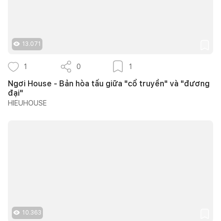
13.071
1
0
1
Ngơi House - Bản hòa tấu giữa "cổ truyền" và "đương
đại"
HIEUHOUSE
10.363