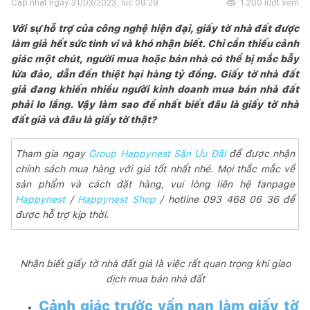
Cập nhật ngày
31/03/2023, lúc 09:29
1.200
lượt xem
Với sự hỗ trợ của công nghệ hiện đại, giấy tờ nhà đất được
làm giả hết sức tinh vi và khó nhận biết. Chỉ cần thiếu cảnh
giác một chút, người mua hoặc bán nhà có thể bị mắc bẫy
lừa đảo, dẫn đến thiệt hại hàng tỷ đồng. Giấy tờ nhà đất
giả đang khiến nhiều người kinh doanh mua bán nhà đất
phải lo lắng. Vậy làm sao để nhất biết đâu là giấy tờ nhà
đất giả và đâu là giấy tờ thật?
Tham gia ngay
Group Happynest Săn Ưu Đãi
để được nhận
chính sách mua hàng với giá tốt nhất nhé. Mọi thắc mắc về
sản phẩm và cách đặt hàng, vui lòng liên hệ fanpage
Happynest
/
Happynest Shop
/ hotline 093 468 06 36 để
được hỗ trợ kịp thời.
Nhận biết giấy tờ nhà đất giả là việc rất quan trọng khi giao
dịch mua bán nhà đất
Cảnh giác trước vấn nạn làm giấy tờ