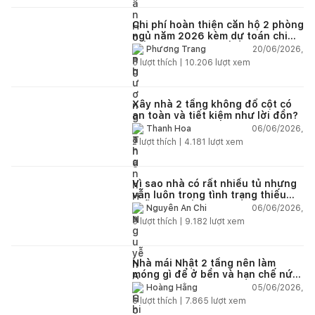
Chi phí hoàn thiện căn hộ 2 phòng
ngủ năm 2026 kèm dự toán chi
tiết và ví dụ thực tế
20/06/2026,
Phương Trang
5
lượt thích |
10.206
lượt xem
Xây nhà 2 tầng không đổ cột có
an toàn và tiết kiệm như lời đồn?
06/06/2026,
Thanh Hoa
2
lượt thích |
4.181
lượt xem
Vì sao nhà có rất nhiều tủ nhưng
vẫn luôn trong tình trạng thiếu
chỗ chứa đồ?
06/06/2026,
Nguyễn An Chi
5
lượt thích |
9.182
lượt xem
Nhà mái Nhật 2 tầng nên làm
móng gì để ở bền và hạn chế nứt
lún?
05/06/2026,
Hoàng Hằng
5
lượt thích |
7.865
lượt xem