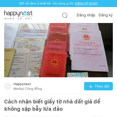
Kết nối đơn vị thiết kế - thi công uy tín.
ĐĂNG KÝ NGAY!
Đăng nhập
Đăng ký
M
Ạ
N
G
X
Ã
H
Ộ
I
Happynest
Theo dõi
Media/ Cộng đồng
Cách nhận biết giấy tờ nhà đất giả để
không sập bẫy lừa đảo