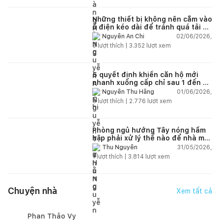
Những thiết bị không nên cắm vào
ổ điện kéo dài để tránh quá tải và
chập cháy trong nhà
02/06/2026,
Nguyễn An Chi
9
lượt thích |
3.352
lượt xem
5 quyết định khiến căn hộ mới
nhanh xuống cấp chỉ sau 1 đến 2
năm
01/06/2026,
Nguyễn Thu Hằng
5
lượt thích |
2.776
lượt xem
Phòng ngủ hướng Tây nóng hầm
hập phải xử lý thế nào để nhà mát
hơn?
31/05/2026,
Thu Nguyễn
1
lượt thích |
3.814
lượt xem
Chuyện nhà
Xem tất cả
Phan Thảo Vy