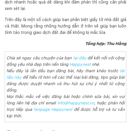
dịch nhanh hoặc quá dễ dàng khi đàm phán thì cũng cần phải
xem xét lại.
Trên đây là một số cách giúp bạn phân biệt giấy tờ nhà đất giả
và thật. Mong rằng những hướng dẫn ở trên sẽ giúp bạn luôn
tỉnh táo trong giao dịch đất đai để không bị mắc lừa.
Tổng hợp: Thu Hằng
Chia sẻ ngay câu chuyện của bạn
tại đây
để kết nối với cộng
đồng yêu nhà đẹp trên nền tảng
Happynest
nhé.
Nếu đây là lần đầu bạn đăng bài, hãy tham khảo trước
tài
liệu này
để hiểu rõ hơn về các thể loại bài đăng, tips giúp bài
đăng được duyệt nhanh và thu hút sự chú ý nhất từ cộng
đồng.
Mọi thắc mắc về việc đăng bài hoặc chỉnh sửa bài, xin vui
lòng liên hệ địa chỉ email
info@happynest.vn
, hoặc phản hồi
trực tiếp qua
fanpage Happynest
để được hỗ trợ và tư vấn
kịp thời.