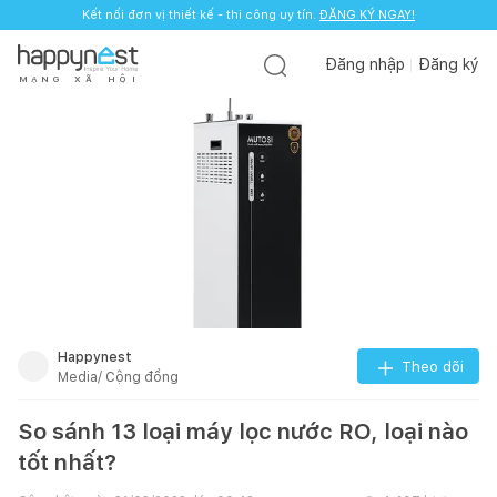
Kết nối đơn vị thiết kế - thi công uy tín.
ĐĂNG KÝ NGAY!
Đăng nhập
Đăng ký
M
Ạ
N
G
X
Ã
H
Ộ
I
Happynest
Theo dõi
Media/ Cộng đồng
So sánh 13 loại máy lọc nước RO, loại nào
tốt nhất?