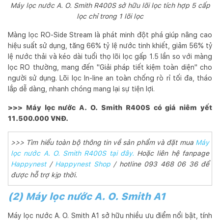
Máy lọc nước A. O. Smith R400S sở hữu lõi lọc tích hợp 5 cấp
lọc chỉ trong 1 lõi lọc
Màng lọc RO-Side Stream là phát minh đột phá giúp nâng cao
hiệu suất sử dụng, tăng 66% tỷ lệ nước tinh khiết, giảm 56% tỷ
lệ nước thải và kéo dài tuổi thọ lõi lọc gấp 1.5 lần so với màng
lọc RO thường, mang đến "Giải pháp tiết kiệm toàn diện" cho
người sử dụng. Lõi lọc In-line an toàn chống rò rỉ tối đa, tháo
lắp dễ dàng, nhanh chóng mang lại sự tiện lợi.
>>> Máy lọc nước A. O. Smith R400S có giá niêm yết
11.500.000 VNĐ.
>>> Tìm hiểu toàn bộ thông tin về sản phẩm và đặt mua
Máy
lọc nước A. O. Smith R400S tại đây.
Hoặc liên hệ fanpage
Happynest
/
Happynest Shop
/ hotline 093 468 06 36 để
được hỗ trợ kịp thời.
(2) Máy lọc nước A. O. Smith A1
Máy lọc nước A. O. Smith A1 sở hữu nhiều ưu điểm nổi bật, tính