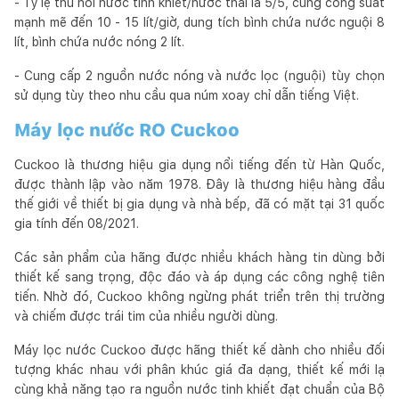
- Tỷ lệ thu hồi nước tinh khiết/nước thải là 5/5, cùng công suất
mạnh mẽ đến 10 - 15 lít/giờ, dung tích bình chứa nước nguội 8
lít, bình chứa nước nóng 2 lít.
- Cung cấp 2 nguồn nước nóng và nước lọc (nguội) tùy chọn
sử dụng tùy theo nhu cầu qua núm xoay chỉ dẫn tiếng Việt.
Máy lọc nước RO Cuckoo
Cuckoo là thương hiệu gia dụng nổi tiếng đến từ Hàn Quốc,
được thành lập vào năm 1978. Đây là thương hiệu hàng đầu
thế giới về thiết bị gia dụng và nhà bếp, đã có mặt tại 31 quốc
gia tính đến 08/2021.
Các sản phẩm của hãng được nhiều khách hàng tin dùng bởi
thiết kế sang trọng, độc đáo và áp dụng các công nghệ tiên
tiến. Nhờ đó, Cuckoo không ngừng phát triển trên thị trường
và chiếm được trái tim của nhiều người dùng.
Máy lọc nước Cuckoo được hãng thiết kế dành cho nhiều đối
tượng khác nhau với phân khúc giá đa dạng, thiết kế mới lạ
cùng khả năng tạo ra nguồn nước tinh khiết đạt chuẩn của Bộ