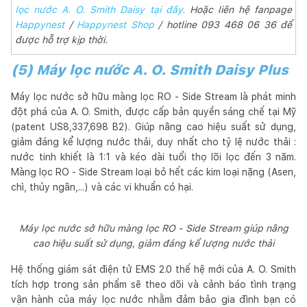
lọc nước A. O. Smith Daisy tại đây.
Hoặc liên hệ fanpage
Happynest
/
Happynest Shop
/ hotline 093 468 06 36 để
được hỗ trợ kịp thời.
(5) Máy lọc nước A. O. Smith Daisy Plus
Máy lọc nước sở hữu màng lọc RO - Side Stream là phát minh
đột phá của A. O. Smith, được cấp bản quyền sáng chế tại Mỹ
(patent US8,337,698 B2). Giúp nâng cao hiệu suất sử dụng,
giảm đáng kể lượng nước thải, duy nhất cho tỷ lệ nước thải :
nước tinh khiết là 1:1 và kéo dài tuổi thọ lõi lọc đến 3 năm.
Màng lọc RO - Side Stream loại bỏ hết các kim loại nặng (Asen,
chì, thủy ngân,...) và các vi khuẩn có hại.
Máy lọc nước sở hữu màng lọc RO - Side Stream giúp nâng
cao hiệu suất sử dụng, giảm đáng kể lượng nước thải
Hệ thống giám sát điện tử EMS 2.0 thế hệ mới của A. O. Smith
tích hợp trong sản phẩm sẽ theo dõi và cảnh báo tình trạng
vận hành của máy lọc nước nhằm đảm bảo gia đình bạn có