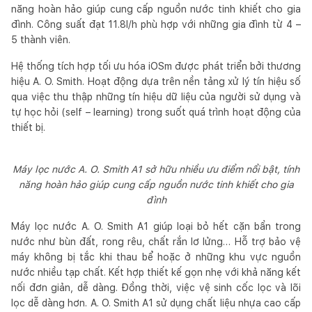
năng hoàn hảo giúp cung cấp nguồn nước tinh khiết cho gia
đình. Công suất đạt 11.8l/h phù hợp với những gia đình từ 4 –
5 thành viên.
Hệ thống tích hợp tối ưu hóa iOSm được phát triển bởi thương
hiệu A. O. Smith. Hoạt động dựa trên nền tảng xử lý tín hiệu số
qua việc thu thập những tín hiệu dữ liệu của người sử dụng và
tự học hỏi (self – learning) trong suốt quá trình hoạt động của
thiết bị.
Máy lọc nước A. O. Smith A1 sở hữu nhiều ưu điểm nổi bật, tính
năng hoàn hảo giúp cung cấp nguồn nước tinh khiết cho gia
đình
Máy lọc nước A. O. Smith A1 giúp loại bỏ hết cặn bẩn trong
nước như bùn đất, rong rêu, chất rắn lơ lửng… Hỗ trợ bảo vệ
máy không bị tắc khi thau bể hoặc ở những khu vực nguồn
nước nhiều tạp chất. Kết hợp thiết kế gọn nhẹ với khả năng kết
nối đơn giản, dễ dàng. Đồng thời, việc vệ sinh cốc lọc và lõi
lọc dễ dàng hơn. A. O. Smith A1 sử dụng chất liệu nhựa cao cấp