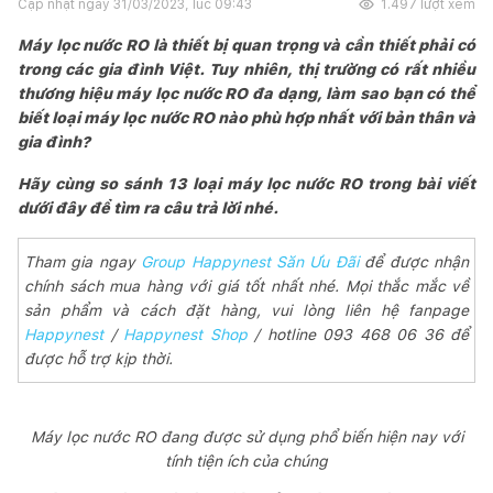
Cập nhật ngày
31/03/2023, lúc 09:43
1.497
lượt xem
Máy lọc nước RO là thiết bị quan trọng và cần thiết phải có
trong các gia đình Việt. Tuy nhiên, thị trường có rất nhiều
thương hiệu máy lọc nước RO đa dạng, làm sao bạn có thể
biết loại máy lọc nước RO nào phù hợp nhất với bản thân và
gia đình?
Hãy cùng so sánh 13 loại máy lọc nước RO trong bài viết
dưới đây để tìm ra câu trả lời nhé.
Tham gia ngay
Group Happynest Săn Ưu Đãi
để được nhận
chính sách mua hàng với giá tốt nhất nhé. Mọi thắc mắc về
sản phẩm và cách đặt hàng, vui lòng liên hệ fanpage
Happynest
/
Happynest Shop
/ hotline 093 468 06 36 để
được hỗ trợ kịp thời.
Máy lọc nước RO đang được sử dụng phổ biến hiện nay với
tính tiện ích của chúng