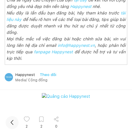
đồng yêu nhà đẹp trên nền tảng
Happynest
nhé.
Nếu đây là lần đầu bạn đăng bài, hãy tham khảo trước
tài
liệu này
để hiểu rõ hơn về các thể loại bài đăng, tips giúp bài
đăng được duyệt nhanh và thu hút sự chú ý nhất từ cộng
đồng.
Mọi thắc mắc về việc đăng bài hoặc chỉnh sửa bài, xin vui
lòng liên hệ địa chỉ email
info@happynest.vn
, hoặc phản hồi
trực tiếp qua
fanpage Happynest
để được hỗ trợ và tư vấn
kịp thời.
Kết nối thiết kế, thi công
Theo dõi
Happynest
Media/ Cộng đồng
Bài đăng liên quan
2
2
0