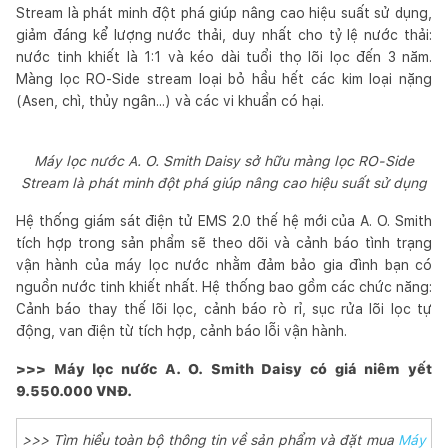
Stream là phát minh đột phá giúp nâng cao hiệu suất sử dụng,
giảm đáng kể lượng nước thải, duy nhất cho tỷ lệ nước thải:
nước tinh khiết là 1:1 và kéo dài tuổi thọ lõi lọc đến 3 năm.
Màng lọc RO-Side stream loại bỏ hầu hết các kim loại nặng
(Asen, chì, thủy ngân...) và các vi khuẩn có hại.
Máy lọc nước A. O. Smith Daisy sở hữu màng lọc RO-Side
Stream là phát minh đột phá giúp nâng cao hiệu suất sử dụng
Hệ thống giám sát điện tử EMS 2.0 thế hệ mới của A. O. Smith
tích hợp trong sản phẩm sẽ theo dõi và cảnh báo tình trạng
vận hành của máy lọc nước nhằm đảm bảo gia đình bạn có
nguồn nước tinh khiết nhất. Hệ thống bao gồm các chức năng:
Cảnh báo thay thế lõi lọc, cảnh báo rò rỉ, sục rửa lõi lọc tự
động, van điện từ tích hợp, cảnh báo lỗi vận hành.
>>> Máy lọc nước A. O. Smith Daisy có giá niêm yết
9.550.000 VNĐ.
>>> Tìm hiểu toàn bộ thông tin về sản phẩm và đặt mua
Máy