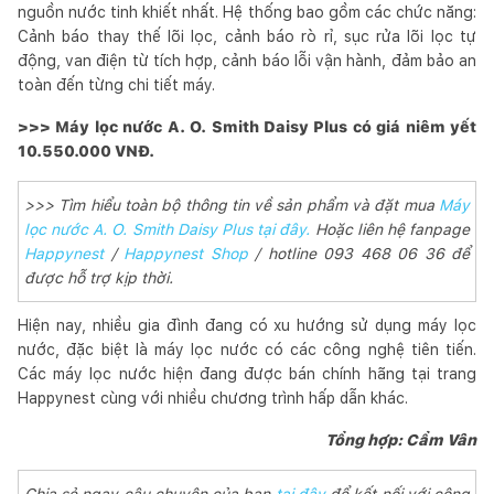
nguồn nước tinh khiết nhất. Hệ thống bao gồm các chức năng:
Cảnh báo thay thế lõi lọc, cảnh báo rò rỉ, sục rửa lõi lọc tự
động, van điện từ tích hợp, cảnh báo lỗi vận hành, đảm bảo an
toàn đến từng chi tiết máy.
>>> Máy lọc nước A. O. Smith Daisy Plus có giá niêm yết
10.550.000 VNĐ.
>>> Tìm hiểu toàn bộ thông tin về sản phẩm và đặt mua
Máy
lọc nước A. O. Smith Daisy Plus tại đây.
Hoặc liên hệ fanpage
Happynest
/
Happynest Shop
/ hotline 093 468 06 36 để
được hỗ trợ kịp thời.
Hiện nay, nhiều gia đình đang có xu hướng sử dụng máy lọc
nước, đặc biệt là máy lọc nước có các công nghệ tiên tiến.
Các máy lọc nước hiện đang được bán chính hãng tại trang
Happynest cùng với nhiều chương trình hấp dẫn khác.
Tổng hợp: Cẩm Vân
Chia sẻ ngay câu chuyện của bạn
tại đây
để kết nối với cộng