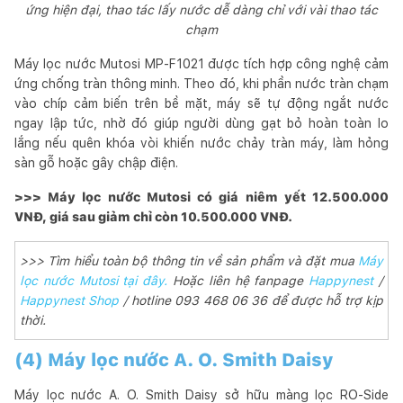
ứng hiện đại, thao tác lấy nước dễ dàng chỉ với vài thao tác
chạm
Máy lọc nước Mutosi MP-F1021 được tích hợp công nghệ cảm
ứng chống tràn thông minh. Theo đó, khi phần nước tràn chạm
vào chíp cảm biến trên bề mặt, máy sẽ tự động ngắt nước
ngay lập tức, nhờ đó giúp người dùng gạt bỏ hoàn toàn lo
lắng nếu quên khóa vòi khiến nước chảy tràn máy, làm hỏng
sàn gỗ hoặc gây chập điện.
>>> Máy lọc nước Mutosi có giá niêm yết 12.500.000
VNĐ, giá sau giảm chỉ còn 10.500.000 VNĐ.
>>> Tìm hiểu toàn bộ thông tin về sản phẩm và đặt mua
Máy
lọc nước Mutosi tại đây.
Hoặc liên hệ fanpage
Happynest
/
Happynest Shop
/ hotline 093 468 06 36 để được hỗ trợ kịp
thời.
(4) Máy lọc nước A. O. Smith Daisy
Máy lọc nước A. O. Smith Daisy sở hữu màng lọc RO-Side