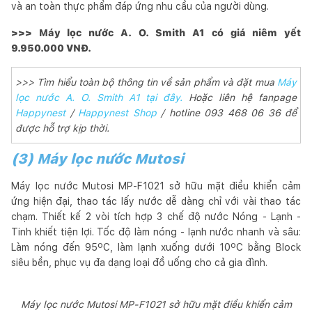
và an toàn thực phẩm đáp ứng nhu cầu của người dùng.
>>> Máy lọc nước A. O. Smith A1 có giá niêm yết
9.950.000 VNĐ.
>>> Tìm hiểu toàn bộ thông tin về sản phẩm và đặt mua
Máy
lọc nước A. O. Smith A1 tại đây.
Hoặc liên hệ fanpage
Happynest
/
Happynest Shop
/ hotline 093 468 06 36 để
được hỗ trợ kịp thời.
(3) Máy lọc nước Mutosi
Máy lọc nước Mutosi MP-F1021 sở hữu mặt điều khiển cảm
ứng hiện đại, thao tác lấy nước dễ dàng chỉ với vài thao tác
chạm. Thiết kế 2 vòi tích hợp 3 chế độ nước Nóng - Lạnh -
Tinh khiết tiện lợi. Tốc độ làm nóng - lạnh nước nhanh và sâu:
Làm nóng đến 95ºC, làm lạnh xuống dưới 10ºC bằng Block
siêu bền, phục vụ đa dạng loại đồ uống cho cả gia đình.
Máy lọc nước Mutosi MP-F1021 sở hữu mặt điều khiển cảm