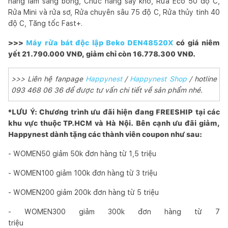
năng làm sáng bóng, Chức năng sấy khô, Rửa Eco 50 độ C,
Rửa Mini và rửa sơ, Rửa chuyên sâu 75 độ C, Rửa thủy tinh 40
độ C, Tăng tốc Fast+.
>>>
Máy rửa bát độc lập Beko DEN48520X
có giá niêm
yết 21.790.000 VNĐ, giảm chỉ còn 16.778.300 VNĐ.
>>> Liên hệ fanpage
Happynest
/
Happynest Shop
/ hotline
093 468 06 36 để được tư vấn chi tiết về sản phẩm nhé.
*LƯU Ý: Chương trình ưu đãi hiện đang FREESHIP tại các
khu vực thuộc TP.HCM và Hà Nội. Bên cạnh ưu đãi giảm,
Happynest dành tặng các thành viên coupon như sau:
- WOMEN50 giảm 50k đơn hàng từ 1,5 triệu
- WOMEN100 giảm 100k đơn hàng từ 3 triệu
- WOMEN200 giảm 200k đơn hàng từ 5 triệu
- WOMEN300 giảm 300k đơn hàng từ 7
triệu