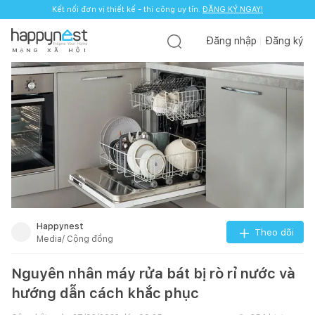
Kết nối đơn vị thiết kế - thi công uy tín.
ĐĂNG KÝ NGAY!
Đăng nhập
Đăng ký
M
Ạ
N
G
X
Ã
H
Ộ
I
Happynest
Theo dõi
Media/ Cộng đồng
Nguyên nhân máy rửa bát bị rò rỉ nước và
hướng dẫn cách khắc phục