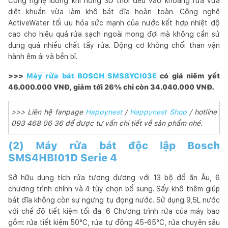
Công nghệ luồng khí nóng 3D thổi đều vào khoang rửa vừa
diệt khuẩn vừa làm khô bát đĩa hoàn toàn. Công nghệ
ActiveWater tối ưu hóa sức mạnh của nước kết hợp nhiệt độ
cao cho hiệu quả rửa sạch ngoài mong đợi mà không cần sử
dụng quá nhiều chất tẩy rửa. Động cơ không chổi than vận
hành êm ái và bền bỉ.
>>>
Máy rửa bát BOSCH SMS8YCI03E
có giá niêm yết
46.000.000 VNĐ, giảm tới 26% chỉ còn 34.040.000 VNĐ.
>>> Liên hệ fanpage
Happynest
/
Happynest Shop
/ hotline
093 468 06 36 để được tư vấn chi tiết về sản phẩm nhé.
(2) Máy rửa bát độc lập Bosch
SMS4HBI01D Serie 4
Sở hữu dung tích rửa tương đương với 13 bộ đồ ăn Âu, 6
chương trình chính và 4 tùy chọn bổ sung. Sấy khô thêm giúp
bát đĩa không còn sự ngưng tụ đọng nước. Sử dụng 9,5L nước
với chế độ tiết kiệm tối đa. 6 Chương trình rửa của máy bao
gồm: rửa tiết kiệm 50°C, rửa tự động 45-65°C, rửa chuyên sâu