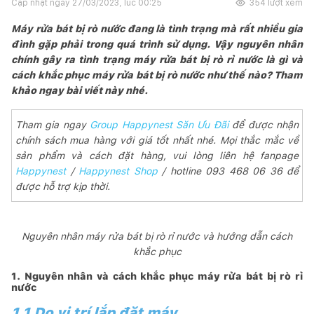
Cập nhật ngày
27/03/2023, lúc 00:25
354
lượt xem
Máy rửa bát bị rò nước đang là tình trạng mà rất nhiều gia
đình gặp phải trong quá trình sử dụng. Vậy nguyên nhân
chính gây ra tình trạng máy rửa bát bị rò rỉ nước là gì và
cách khắc phục máy rửa bát bị rò nước như thế nào? Tham
khảo ngay bài viết này nhé.
Tham gia ngay
Group Happynest Săn Ưu Đãi
để được nhận
chính sách mua hàng với giá tốt nhất nhé. Mọi thắc mắc về
sản phẩm và cách đặt hàng, vui lòng liên hệ fanpage
Happynest
/
Happynest Shop
/ hotline 093 468 06 36 để
được hỗ trợ kịp thời.
Nguyên nhân máy rửa bát bị rò rỉ nước và hướng dẫn cách
khắc phục
1. Nguyên nhân và cách khắc phục máy rửa bát bị rò rỉ
nước
1.1 Do vị trí lắp đặt máy