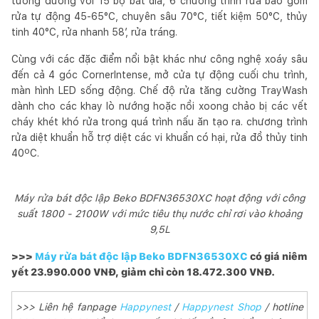
tương đương với 15 bộ bát dĩa, 6 chương trình rửa bao gồm
rửa tự động 45-65°C, chuyên sâu 70°C, tiết kiệm 50°C, thủy
tinh 40°C, rửa nhanh 58′, rửa tráng.
Cùng với các đặc điểm nổi bật khác như công nghệ xoáy sâu
đến cả 4 góc CornerIntense, mở cửa tự động cuối chu trình,
màn hình LED sống động. Chế độ rửa tăng cường TrayWash
dành cho các khay lò nướng hoặc nồi xoong chảo bị các vết
cháy khét khó rửa trong quá trình nấu ăn tạo ra. chương trình
rửa diệt khuẩn hỗ trợ diệt các vi khuẩn có hại, rửa đồ thủy tinh
40ºC.
Máy rửa bát độc lập Beko BDFN36530XC hoạt động với công
suất 1800 - 2100W với mức tiêu thụ nước chỉ rơi vào khoảng
9,5L
>>>
Máy rửa bát độc lập Beko BDFN36530XC
có giá niêm
yết 23.990.000 VNĐ, giảm chỉ còn 18.472.300 VNĐ.
>>> Liên hệ fanpage
Happynest
/
Happynest Shop
/ hotline