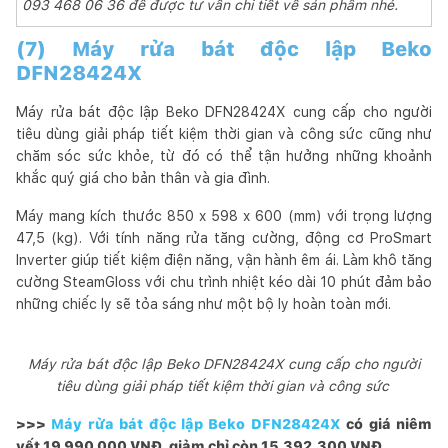
093 468 06 36 để được tư vấn chi tiết về sản phẩm nhé.
(7) Máy rửa bát độc lập Beko
DFN28424X
Máy rửa bát độc lập Beko DFN28424X cung cấp cho người
tiêu dùng giải pháp tiết kiệm thời gian và công sức cũng như
chăm sóc sức khỏe, từ đó có thể tận hưởng những khoảnh
khắc quý giá cho bản thân và gia đình.
Máy mang kích thước 850 x 598 x 600 (mm) với trọng lượng
47,5 (kg). Với tính năng rửa tăng cường, động cơ ProSmart
Inverter giúp tiết kiệm điện năng, vận hành êm ái. Làm khô tăng
cường SteamGloss với chu trình nhiệt kéo dài 10 phút đảm bảo
những chiếc ly sẽ tỏa sáng như một bộ ly hoàn toàn mới.
Máy rửa bát độc lập Beko DFN28424X cung cấp cho người
tiêu dùng giải pháp tiết kiệm thời gian và công sức
>>>
Máy rửa bát độc lập Beko DFN28424X
có giá niêm
yết 19.990.000 VNĐ, giảm chỉ còn 15.392.300 VNĐ.