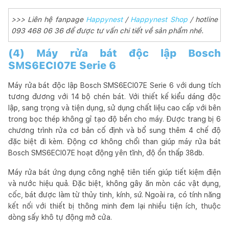
>>> Liên hệ fanpage
Happynest
/
Happynest Shop
/ hotline
093 468 06 36 để được tư vấn chi tiết về sản phẩm nhé.
(4) Máy rửa bát độc lập Bosch
SMS6ECI07E Serie 6
Máy rửa bát độc lập Bosch SMS6ECI07E Serie 6 với dung tích
tương đương với 14 bộ chén bát. Với thiết kế kiểu dáng độc
lập, sang trọng và tiện dụng, sử dụng chất liệu cao cấp với bên
trong bọc thép không gỉ tạo độ bền cho máy. Được trang bị 6
chương trình rửa cơ bản cố định và bổ sung thêm 4 chế độ
đặc biệt đi kèm. Động cơ không chổi than giúp máy rửa bát
Bosch SMS6ECI07E hoạt động yên tĩnh, độ ồn thấp 38db.
Máy rửa bát ứng dụng công nghệ tiên tiến giúp tiết kiệm điện
và nước hiệu quả. Đặc biệt, không gây ăn mòn các vật dụng,
cốc, bát được làm từ thủy tinh, kính, sứ. Ngoài ra, có tính năng
kết nối với thiết bị thông minh đem lại nhiều tiện ích, thuộc
dòng sấy khô tự động mở cửa.