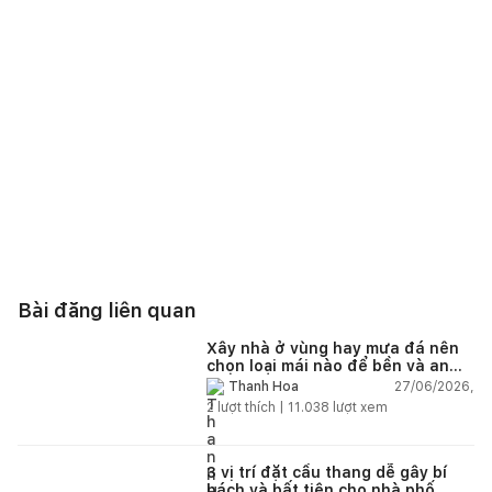
Bài đăng liên quan
Xây nhà ở vùng hay mưa đá nên
chọn loại mái nào để bền và an
toàn?
27/06/2026,
Thanh Hoa
2
lượt thích |
11.038
lượt xem
3 vị trí đặt cầu thang dễ gây bí
bách và bất tiện cho nhà phố