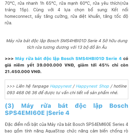
70°C, rửa nhanh 1h 65°C, rửa mạnh 60°C, rửa yêu thích(rửa
tráng 15p). Cùng với 4 lựa chọn bổ sung: Kết nối
homeconnect, sấy tăng cường, rửa diệt khuẩn, tăng tốc độ
rửa.
Máy rửa bát độc lập Bosch SMS4HBI01D Serie 4 Sở hữu dung
tích rửa tương đương với 13 bộ đồ ăn Âu
>>>
Máy rửa bát độc lập Bosch SMS4HBI01D Serie 4
có
giá niêm yết 39.000.000 VNĐ, giảm tới 45% chỉ còn
21.450.000 VNĐ.
>>> Liên hệ fanpage
Happynest
/
Happynest Shop
/ hotline
093 468 06 36 để được tư vấn chi tiết về sản phẩm nhé.
(3) Máy rửa bát độc lập Bosch
SPS4EMI60E |Serie 4
Đặc điểm nổi bật của Máy rửa bát Bosch SPS4EMI60E Series 4
bao gồm tính năng AquaStop chức năng cảm biến chống rò