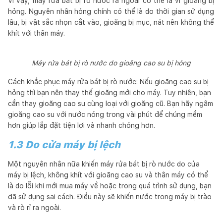
Vì vậy, máy rửa bát bị rò nước ra ngoài có thể là vì gioăng bị
hỏng. Nguyên nhân hỏng chính có thể là do thời gian sử dụng
lâu, bị vật sắc nhọn cắt vào, gioăng bị mục, nát nên không thể
khít với thân máy.
Máy rửa bát bị rò nước do gioăng cao su bị hỏng
Cách khắc phục máy rửa bát bị rò nước: Nếu gioăng cao su bị
hỏng thì bạn nên thay thế gioăng mới cho máy. Tuy nhiên, bạn
cần thay gioăng cao su cùng loại với gioăng cũ. Bạn hãy ngâm
gioăng cao su với nước nóng trong vài phút để chúng mềm
hơn giúp lắp đặt tiện lợi và nhanh chóng hơn.
1.3 Do cửa máy bị lệch
Một nguyên nhân nữa khiến máy rửa bát bị rò nước do cửa
máy bị lệch, không khít với gioăng cao su và thân máy có thể
là do lỗi khi mới mua máy về hoặc trong quá trình sử dụng, bạn
đã sử dụng sai cách. Điều này sẽ khiến nước trong máy bị trào
và rò rỉ ra ngoài.