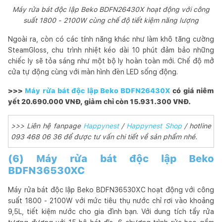
Máy rửa bát độc lập Beko BDFN26430X hoạt động với công
suất 1800 - 2100W cùng chế độ tiết kiệm năng lượng
Ngoài ra, còn có các tính năng khác như làm khô tăng cường
SteamGloss, chu trình nhiệt kéo dài 10 phút đảm bảo những
chiếc ly sẽ tỏa sáng như một bộ ly hoàn toàn mới. Chế độ mở
cửa tự động cùng với màn hình đèn LED sống động.
>>>
Máy rửa bát độc lập Beko BDFN26430X
có giá niêm
yết 20.690.000 VNĐ, giảm chỉ còn 15.931.300 VNĐ.
>>> Liên hệ fanpage
Happynest
/
Happynest Shop
/ hotline
093 468 06 36 để được tư vấn chi tiết về sản phẩm nhé.
(6) Máy rửa bát độc lập Beko
BDFN36530XC
Máy rửa bát độc lập Beko BDFN36530XC hoạt động với công
suất 1800 - 2100W với mức tiêu thụ nước chỉ rơi vào khoảng
9,5L, tiết kiệm nước cho gia đình bạn. Với dung tích tẩy rửa