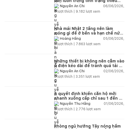
vẫn luôn trong tình trạng thiếu
chỗ chứa đồ?
06/06/2026,
Nguyễn An Chi
5
lượt thích |
9.182
lượt xem
Nhà mái Nhật 2 tầng nên làm
móng gì để ở bền và hạn chế nứt
lún?
05/06/2026,
Hoàng Hằng
5
lượt thích |
7.863
lượt xem
Những thiết bị không nên cắm vào
ổ điện kéo dài để tránh quá tải và
chập cháy trong nhà
02/06/2026,
Nguyễn An Chi
9
lượt thích |
3.351
lượt xem
5 quyết định khiến căn hộ mới
nhanh xuống cấp chỉ sau 1 đến 2
năm
01/06/2026,
Nguyễn Thu Hằng
5
lượt thích |
2.776
lượt xem
Phòng ngủ hướng Tây nóng hầm