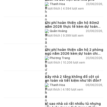
23/06/2026,
Thanh Hoa
5
lượt thích |
4.594
lượt xem
Chi phí hoàn thiện căn hộ 80m2
năm 2026 thực tế kèm dự toán
chi tiết từng hạng mục
20/06/2026,
Quân Hoàng
9
lượt thích |
9.399
lượt xem
Chi phí hoàn thiện căn hộ 2 phòng
ngủ năm 2026 kèm dự toán chi
tiết và ví dụ thực tế
20/06/2026,
Phương Trang
5
lượt thích |
10.206
lượt xem
Xây nhà 2 tầng không đổ cột có
an toàn và tiết kiệm như lời đồn?
06/06/2026,
Thanh Hoa
2
lượt thích |
4.180
lượt xem
Vì sao nhà có rất nhiều tủ nhưng