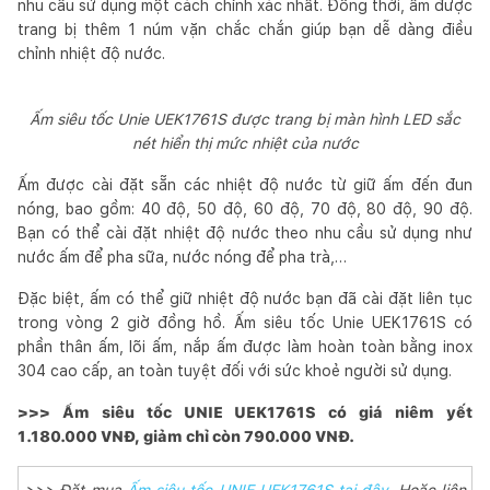
nhu cầu sử dụng một cách chính xác nhất. Đồng thời, ấm được
trang bị thêm 1 núm vặn chắc chắn giúp bạn dễ dàng điều
chỉnh nhiệt độ nước.
Ấm siêu tốc Unie UEK1761S được trang bị màn hình LED sắc
nét hiển thị mức nhiệt của nước
Ấm được cài đặt sẵn các nhiệt độ nước từ giữ ấm đến đun
nóng, bao gồm: 40 độ, 50 độ, 60 độ, 70 độ, 80 độ, 90 độ.
Bạn có thể cài đặt nhiệt độ nước theo nhu cầu sử dụng như
nước ấm để pha sữa, nước nóng để pha trà,…
Đặc biệt, ấm có thể giữ nhiệt độ nước bạn đã cài đặt liên tục
trong vòng 2 giờ đồng hồ. Ấm siêu tốc Unie UEK1761S có
phần thân ấm, lõi ấm, nắp ấm được làm hoàn toàn bằng inox
304 cao cấp, an toàn tuyệt đối với sức khoẻ người sử dụng.
>>> Ấm siêu tốc UNIE UEK1761S có giá niêm yết
1.180.000 VNĐ, giảm chỉ còn 790.000 VNĐ.
>>> Đặt mua
Ấm siêu tốc UNIE UEK1761S tại đây.
Hoặc liên