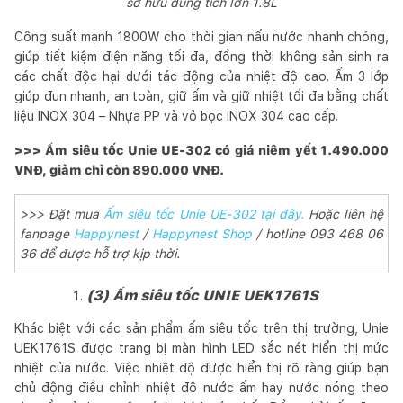
sở hữu dung tích lớn 1.8L
Công suất mạnh 1800W cho thời gian nấu nước nhanh chóng,
giúp tiết kiệm điện năng tối đa, đồng thời không sản sinh ra
các chất độc hại dưới tác động của nhiệt độ cao. Ấm 3 lớp
giúp đun nhanh, an toàn, giữ ấm và giữ nhiệt tối đa bằng chất
liệu INOX 304 – Nhựa PP và vỏ bọc INOX 304 cao cấp.
>>> Ấm siêu tốc Unie UE-302 có giá niêm yết 1.490.000
VNĐ, giảm chỉ còn 890.000 VNĐ.
>>> Đặt mua
Ấm siêu tốc Unie UE-302 tại đây.
Hoặc liên hệ
fanpage
Happynest
/
Happynest Shop
/ hotline 093 468 06
36 để được hỗ trợ kịp thời.
(3) Ấm siêu tốc UNIE UEK1761S
Khác biệt với các sản phẩm ấm siêu tốc trên thị trường, Unie
UEK1761S được trang bị màn hình LED sắc nét hiển thị mức
nhiệt của nước. Việc nhiệt độ được hiển thị rõ ràng giúp bạn
chủ động điều chỉnh nhiệt độ nước ấm hay nước nóng theo