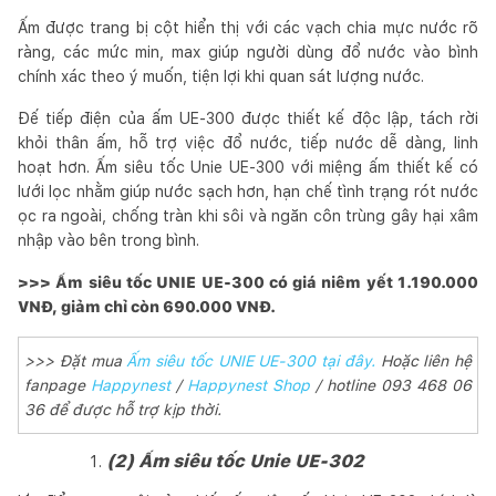
Ấm được trang bị cột hiển thị với các vạch chia mực nước rõ
ràng, các mức min, max giúp người dùng đổ nước vào bình
chính xác theo ý muốn, tiện lợi khi quan sát lượng nước.
Đế tiếp điện của ấm UE-300 được thiết kế độc lập, tách rời
khỏi thân ấm, hỗ trợ việc đổ nước, tiếp nước dễ dàng, linh
hoạt hơn. Ấm siêu tốc Unie UE-300 với miệng ấm thiết kế có
lưới lọc nhằm giúp nước sạch hơn, hạn chế tình trạng rót nước
ọc ra ngoài, chống tràn khi sôi và ngăn côn trùng gây hại xâm
nhập vào bên trong bình.
>>> Ấm siêu tốc UNIE UE-300 có giá niêm yết 1.190.000
VNĐ, giảm chỉ còn 690.000 VNĐ.
>>> Đặt mua
Ấm siêu tốc UNIE UE-300 tại đây.
Hoặc liên hệ
fanpage
Happynest
/
Happynest Shop
/ hotline 093 468 06
36 để được hỗ trợ kịp thời.
(2) Ấm siêu tốc Unie UE-302