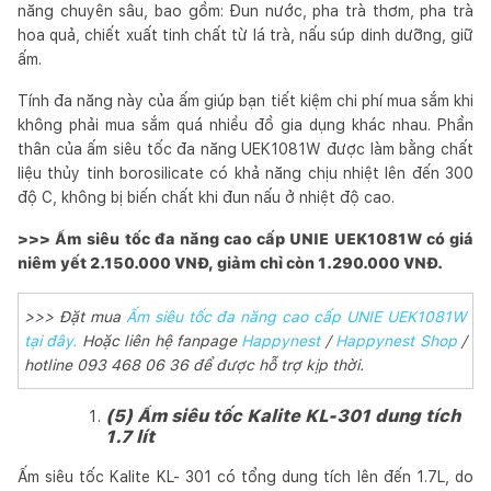
năng chuyên sâu, bao gồm: Đun nước, pha trà thơm, pha trà
hoa quả, chiết xuất tinh chất từ lá trà, nấu súp dinh dưỡng, giữ
ấm.
Tính đa năng này của ấm giúp bạn tiết kiệm chi phí mua sắm khi
không phải mua sắm quá nhiều đồ gia dụng khác nhau. Phần
thân của ấm siêu tốc đa năng UEK1081W được làm bằng chất
liệu thủy tinh borosilicate có khả năng chịu nhiệt lên đến 300
độ C, không bị biến chất khi đun nấu ở nhiệt độ cao.
>>> Ấm siêu tốc đa năng cao cấp UNIE UEK1081W có giá
niêm yết 2.150.000 VNĐ, giảm chỉ còn 1.290.000 VNĐ.
>>> Đặt mua
Ấm siêu tốc đa năng cao cấp UNIE UEK1081W
tại đây.
Hoặc liên hệ fanpage
Happynest
/
Happynest Shop
/
hotline 093 468 06 36 để được hỗ trợ kịp thời.
(5) Ấm siêu tốc Kalite KL-301 dung tích
1.7 lít
Ấm siêu tốc Kalite KL- 301 có tổng dung tích lên đến 1.7L, do