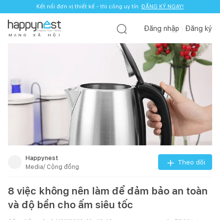
Kết nối đơn vị thiết kế - thi công uy tín.
ĐĂNG KÝ NGAY!
Đăng nhập
Đăng ký
M
Ạ
N
G
X
Ã
H
Ộ
I
Happynest
Theo dõi
Media/ Cộng đồng
8 việc không nên làm để đảm bảo an toàn
và độ bền cho ấm siêu tốc