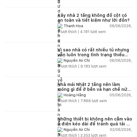
Xây nhà 2 tầng không đổ cột có
an toàn và tiết kiệm như lời đồn?
06/06/2026,
Thanh Hoa
2
lượt thích |
4.181
lượt xem
Vì sao nhà có rất nhiều tủ nhưng
vẫn luôn trong tình trạng thiếu
chỗ chứa đồ?
06/06/2026,
Nguyễn An Chi
5
lượt thích |
9.183
lượt xem
Nhà mái Nhật 2 tầng nên làm
móng gì để ở bền và hạn chế nứt
lún?
05/06/2026,
Hoàng Hằng
5
lượt thích |
7.866
lượt xem
Những thiết bị không nên cắm vào
ổ điện kéo dài để tránh quá tải và
chập cháy trong nhà
02/06/2026,
Nguyễn An Chi
9
lượt thích |
3.353
lượt xem