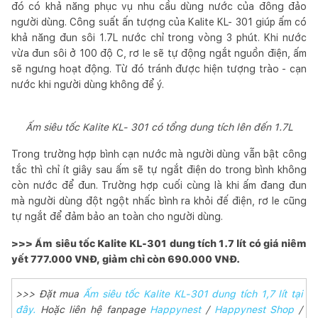
đó có khả năng phục vụ nhu cầu dùng nước của đông đảo
người dùng. Công suất ấn tượng của Kalite KL- 301 giúp ấm có
khả năng đun sôi 1.7L nước chỉ trong vòng 3 phút. Khi nước
vừa đun sôi ở 100 độ C, rơ le sẽ tự động ngắt nguồn điện, ấm
sẽ ngưng hoạt động. Từ đó tránh được hiện tượng trào - cạn
nước khi người dùng không để ý.
Ấm siêu tốc Kalite KL- 301 có tổng dung tích lên đến 1.7L
Trong trường hợp bình cạn nước mà người dùng vẫn bật công
tắc thì chỉ ít giây sau ấm sẽ tự ngắt điện do trong bình không
còn nước để đun. Trường hợp cuối cùng là khi ấm đang đun
mà người dùng đột ngột nhấc bình ra khỏi đế điện, rơ le cũng
tự ngắt để đảm bảo an toàn cho người dùng.
>>> Ấm siêu tốc Kalite KL-301 dung tích 1.7 lít có giá niêm
yết 777.000 VNĐ, giảm chỉ còn 690.000 VNĐ.
>>> Đặt mua
Ấm siêu tốc Kalite KL-301 dung tích 1,7 lít tại
đây.
Hoặc liên hệ fanpage
Happynest
/
Happynest Shop
/