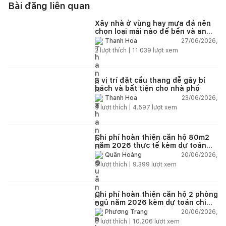
Bài đăng liên quan
Xây nhà ở vùng hay mưa đá nên
chọn loại mái nào để bền và an
toàn?
27/06/2026,
Thanh Hoa
2
lượt thích |
11.039
lượt xem
3 vị trí đặt cầu thang dễ gây bí
bách và bất tiện cho nhà phố
23/06/2026,
Thanh Hoa
5
lượt thích |
4.597
lượt xem
Chi phí hoàn thiện căn hộ 80m2
năm 2026 thực tế kèm dự toán
chi tiết từng hạng mục
20/06/2026,
Quân Hoàng
9
lượt thích |
9.399
lượt xem
Chi phí hoàn thiện căn hộ 2 phòng
ngủ năm 2026 kèm dự toán chi
tiết và ví dụ thực tế
20/06/2026,
Phương Trang
5
lượt thích |
10.206
lượt xem