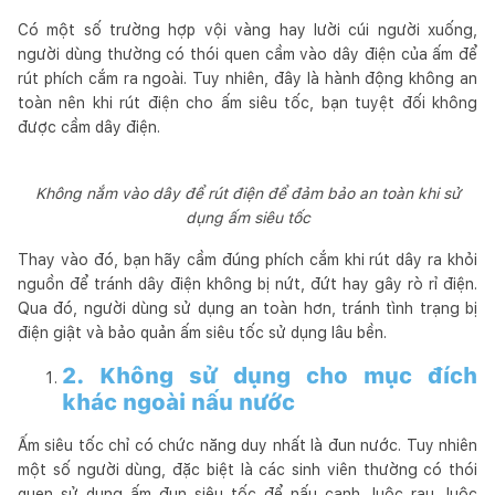
Có một số trường hợp vội vàng hay lười cúi người xuống,
người dùng thường có thói quen cầm vào dây điện của ấm để
rút phích cắm ra ngoài. Tuy nhiên, đây là hành động không an
toàn nên khi rút điện cho ấm siêu tốc, bạn tuyệt đối không
được cầm dây điện.
Không nắm vào dây để rút điện để đảm bảo an toàn khi sử
dụng ấm siêu tốc
Thay vào đó, bạn hãy cầm đúng phích cắm khi rút dây ra khỏi
nguồn để tránh dây điện không bị nứt, đứt hay gây rò rỉ điện.
Qua đó, người dùng sử dụng an toàn hơn, tránh tình trạng bị
điện giật và bảo quản ấm siêu tốc sử dụng lâu bền.
2. Không sử dụng cho mục đích
khác ngoài nấu nước
Ấm siêu tốc chỉ có chức năng duy nhất là đun nước. Tuy nhiên
một số người dùng, đặc biệt là các sinh viên thường có thói
quen sử dụng ấm đun siêu tốc để nấu canh, luộc rau, luộc