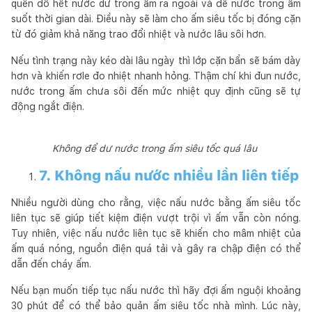
quên đổ hết nước dư trong ấm ra ngoài và để nước trong ấm
suốt thời gian dài. Điều này sẽ làm cho ấm siêu tốc bị đóng cặn
từ đó giảm khả năng trao đổi nhiệt và nước lâu sôi hơn.
Nếu tình trạng này kéo dài lâu ngày thì lớp cặn bẩn sẽ bám dày
hơn và khiến rơle đo nhiệt nhanh hỏng. Thậm chí khi đun nước,
nước trong ấm chưa sôi đến mức nhiệt quy định cũng sẽ tự
động ngắt điện.
Không để dư nước trong ấm siêu tốc quá lâu
7. Không nấu nước nhiều lần liên tiếp
Nhiều người dùng cho rằng, việc nấu nước bằng ấm siêu tốc
liên tục sẽ giúp tiết kiệm điện vượt trội vì ấm vẫn còn nóng.
Tuy nhiên, việc nấu nước liên tục sẽ khiến cho mâm nhiệt của
ấm quá nóng, nguồn điện quá tải và gây ra chập điện có thể
dẫn đến cháy ấm.
Nếu bạn muốn tiếp tục nấu nước thì hãy đợi ấm nguội khoảng
30 phút để có thể bảo quản ấm siêu tốc nhà mình. Lúc này,