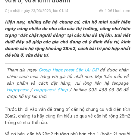
vừa ở, vừa kinh doanh
Cập nhật ngày
23/03/2023, lúc 01:14
1.061
lượt xem
Hiện nay, những căn hộ chung cư, căn hộ mini xuất hiện
ngày càng nhiều do nhu cầu của thị trường, cũng như hiện
trạng “đất chật người đông” tại các khu đô thị lớn. Bài viết
dưới đây sẽ giúp các gia chủ đang có ý định đầu tư, kinh
doanh căn hộ rộng khoảng 28m2, cách bài trí phù hợp nhất
để vừa ở, vừa đầu tư.
Tham gia ngay
Group Happynest Săn Ưu Đãi
để được nhận
chính sách mua hàng với giá tốt nhất nhé. Mọi thắc mắc về
sản phẩm và cách đặt hàng, vui lòng liên hệ fanpage
Happynest
/
Happynest Shop
/ hotline 093 468 06 36 để
được hỗ trợ kịp thời.
Trước khi đi vào vấn đề trang trí căn hộ chung cư với diện tích
28m2, chúng ta hãy cùng tìm hiểu sơ qua về căn hộ rộng 28m2
trông sẽ như thế nào.
Về cơ bản, căn hộ 28m2 thường phù hợp cho 1 (hoặc 2) người