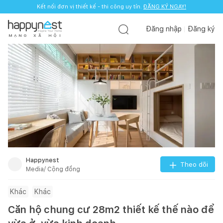
Kết nối đơn vị thiết kế - thi công uy tín.
ĐĂNG KÝ NGAY!
Đăng nhập
Đăng ký
M
Ạ
N
G
X
Ã
H
Ộ
I
Happynest
Theo dõi
Media/ Cộng đồng
Khác
Khác
Căn hộ chung cư 28m2 thiết kế thế nào để