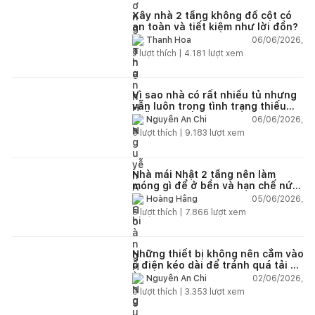
Xây nhà 2 tầng không đổ cột có
an toàn và tiết kiệm như lời đồn?
06/06/2026,
Thanh Hoa
2
lượt thích |
4.181
lượt xem
Vì sao nhà có rất nhiều tủ nhưng
vẫn luôn trong tình trạng thiếu
chỗ chứa đồ?
06/06/2026,
Nguyễn An Chi
5
lượt thích |
9.183
lượt xem
Nhà mái Nhật 2 tầng nên làm
móng gì để ở bền và hạn chế nứt
lún?
05/06/2026,
Hoàng Hằng
5
lượt thích |
7.866
lượt xem
Những thiết bị không nên cắm vào
ổ điện kéo dài để tránh quá tải và
chập cháy trong nhà
02/06/2026,
Nguyễn An Chi
9
lượt thích |
3.353
lượt xem