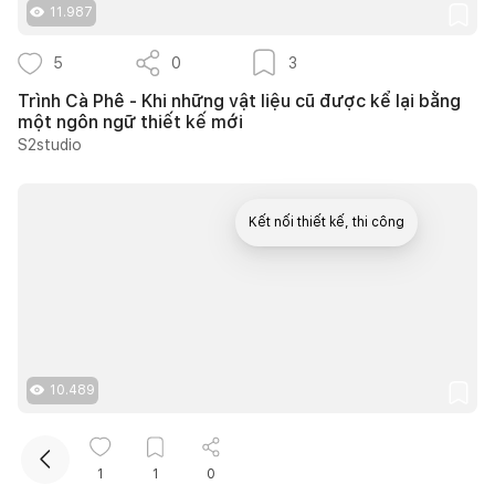
11.987
5
0
3
Trình Cà Phê - Khi những vật liệu cũ được kể lại bằng
một ngôn ngữ thiết kế mới
S2studio
Kết nối thiết kế, thi công
10.489
15
0
11
1
1
0
20 ý tưởng thiết kế cửa sổ giếng trời giúp phòng ngủ