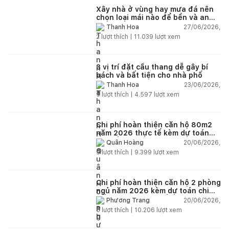
Xây nhà ở vùng hay mưa đá nên
chọn loại mái nào để bền và an
toàn?
27/06/2026,
Thanh Hoa
2
lượt thích |
11.039
lượt xem
3 vị trí đặt cầu thang dễ gây bí
bách và bất tiện cho nhà phố
23/06/2026,
Thanh Hoa
5
lượt thích |
4.597
lượt xem
Chi phí hoàn thiện căn hộ 80m2
năm 2026 thực tế kèm dự toán
chi tiết từng hạng mục
20/06/2026,
Quân Hoàng
9
lượt thích |
9.399
lượt xem
Chi phí hoàn thiện căn hộ 2 phòng
ngủ năm 2026 kèm dự toán chi
tiết và ví dụ thực tế
20/06/2026,
Phương Trang
5
lượt thích |
10.206
lượt xem